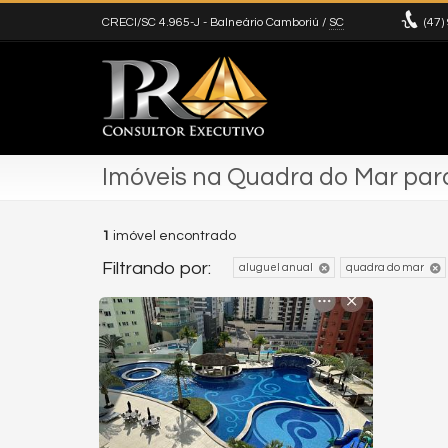
CRECI/SC 4.965-J
- Balneário Camboriú /
SC
(47)
Imóveis na Quadra do Mar par
1
imóvel encontrado
Filtrando por:
aluguel anual
quadra do mar