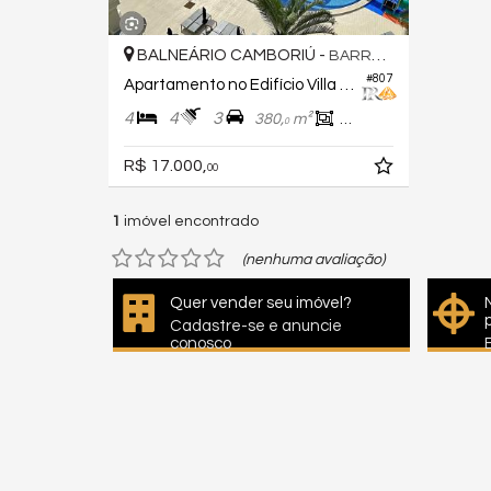
BALNEÁRIO CAMBORIÚ -
BARRA SUL
#807
Apartamento no Edifício Villa Serena
4
4
3
380,
m²
144,
m²
0
0
R$ 17.000,
00
1
imóvel encontrado
(nenhuma avaliação)
Quer vender seu imóvel?
Cadastre-se e anuncie
conosco