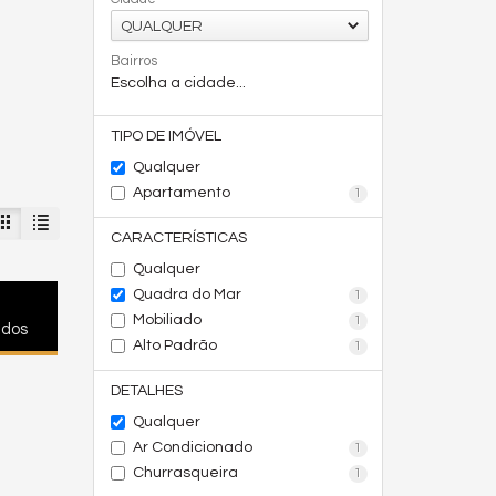
QUALQUER
Bairros
Escolha a cidade...
TIPO DE IMÓVEL
Qualquer
Apartamento
1
CARACTERÍSTICAS
Qualquer
Quadra do Mar
1
Mobiliado
1
ados
Alto Padrão
1
DETALHES
Qualquer
Ar Condicionado
1
Churrasqueira
1