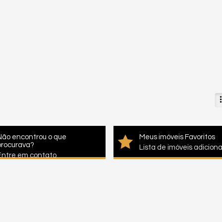
Não encontrou o que
Meus imóveis Favoritos
procurava?
Lista de imóveis adicion
Entre em contato