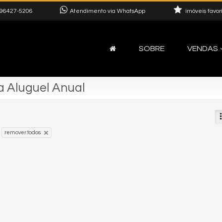
96427-5206
Atendimento via WhatsApp
imóveis favor
SOBRE
VENDAS
a Aluguel Anual
remover todos