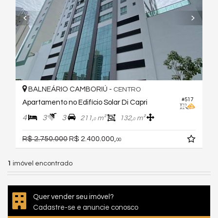
BALNEÁRIO CAMBORIÚ -
CENTRO
#517
Apartamento no Edifício Solar Di Capri
4
3
3
211,
m²
132,
m²
0
0
R$ 2.750.000
R$ 2.400.000,
00
1
imóvel encontrado
Quer vender seu imóvel?
Cadastre-se e anuncie conosco