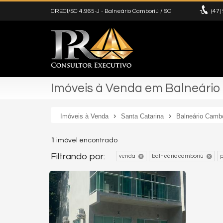
CRECI/SC 4.965-J
- Balneário Camboriú /
SC
(47)
Imóveis à Venda em Balneário 
Imóveis à Venda
Santa Catarina
Balneário Camb
1
imóvel encontrado
Filtrando por:
venda
balneário camboriú
p