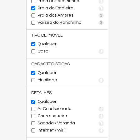
Praia do Estaleirinho
1
Praia do Estaleiro
1
Praia dos Amores
3
Várzea do Ranchinho
3
TIPO DE IMÓVEL
Qualquer
Casa
1
CARACTERÍSTICAS
Qualquer
Mobiliado
1
DETALHES
Qualquer
Ar Condicionado
1
Churrasqueira
1
Sacada / Varanda
1
Internet / WiFi
1