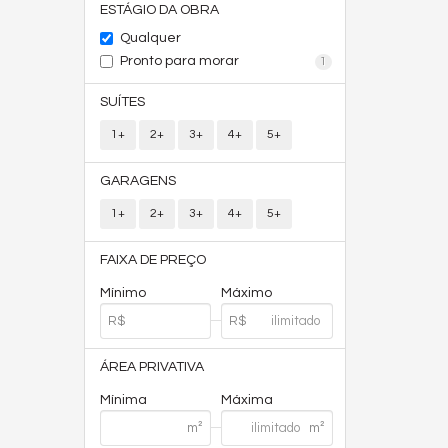
ESTÁGIO DA OBRA
Qualquer
Pronto para morar
1
SUÍTES
1+
2+
3+
4+
5+
GARAGENS
1+
2+
3+
4+
5+
FAIXA DE PREÇO
Mínimo
Máximo
ÁREA PRIVATIVA
Mínima
Máxima