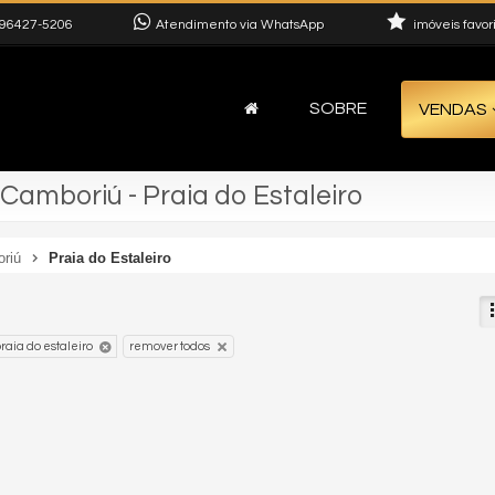
96427-5206
Atendimento via WhatsApp
imóveis favor
SOBRE
VENDAS
Camboriú - Praia do Estaleiro
oriú
Praia do Estaleiro
raia do estaleiro
remover todos