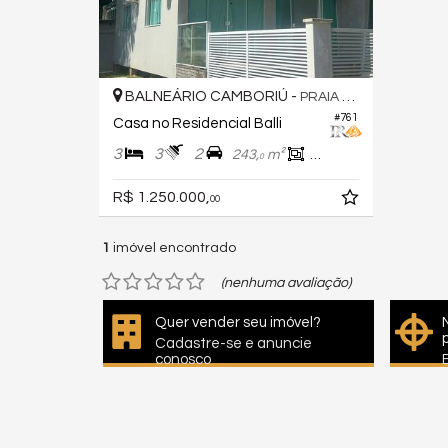
BALNEÁRIO CAMBORIÚ -
PRAIA DO ESTALEIRO
#761
Casa no Residencial Balli
3
3
2
243,
m²
131,
m²
0
0
R$ 1.250.000,
00
1
imóvel encontrado
(nenhuma avaliação)
Quer vender seu imóvel?
Cadastre-se e anuncie
conosco