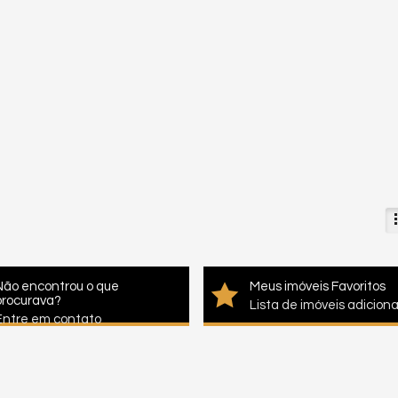
Não encontrou o que
Meus imóveis Favoritos
procurava?
Lista de imóveis adicion
Entre em contato