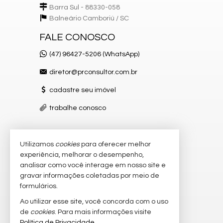
Barra Sul - 88330-058
Balneário Camboriú /
SC
FALE CONOSCO
(47) 96427-5206 (WhatsApp)
diretor@prconsultor.com.br
cadastre seu imóvel
trabalhe conosco
Utilizamos
cookies
para oferecer melhor
VEJA MAIS
experiência, melhorar o desempenho,
receba nosso newsletter
analisar como você interage em nosso site e
gravar informações coletadas por meio de
indicadores financeiros
formulários.
imóveis favoritos
Ao utilizar esse site, você concorda com o uso
de
cookies
. Para mais informações visite
mapa de imóveis
Política de Privacidade
.