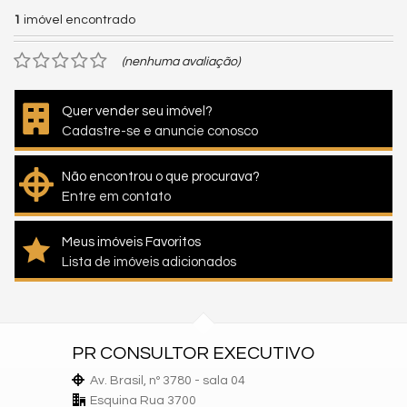
1
imóvel encontrado
(nenhuma avaliação)
Quer vender seu imóvel?
Cadastre-se e anuncie conosco
Não encontrou o que procurava?
Entre em contato
Meus imóveis Favoritos
Lista de imóveis adicionados
PR CONSULTOR EXECUTIVO
Av. Brasil, nº 3780 - sala 04
Esquina Rua 3700