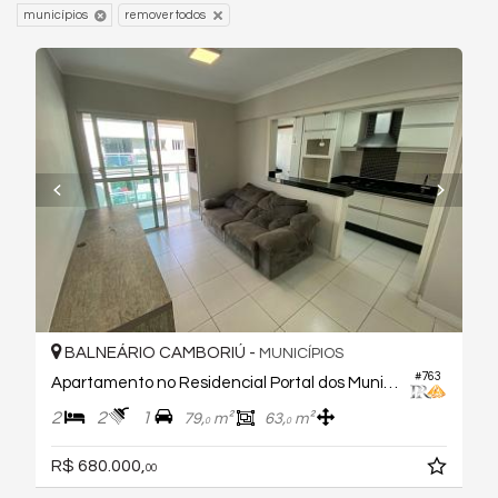
municípios
remover todos
BALNEÁRIO CAMBORIÚ -
MUNICÍPIOS
#763
Apartamento no Residencial Portal dos Municípios
2
2
1
79,
m²
63,
m²
0
0
R$ 680.000,
00