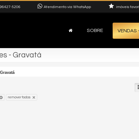
96427-5206
Atendimento via WhatsApp
imóveis favor
SOBRE
VENDAS
s - Gravatá
Gravatá
remover todos