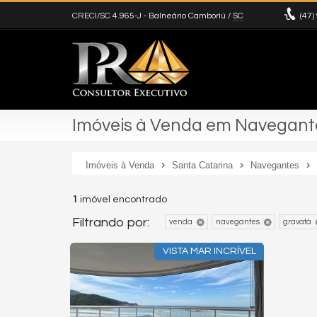
CRECI/SC 4.965-J
- Balneário Camboriú /
SC
(47)
Imóveis à Venda em Navegante
Imóveis à Venda
Santa Catarina
Navegantes
1
imóvel encontrado
Filtrando por:
venda
navegantes
gravatá
VISTA MAR INCRÍVEL