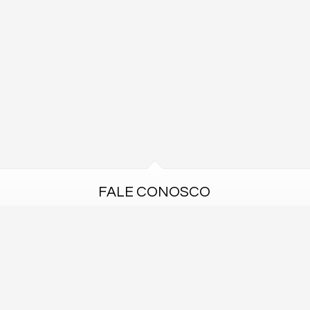
FALE CONOSCO
(47) 96427-5206 (WhatsApp)
diretor@prconsultor.com.br
cadastre seu imóvel
trabalhe conosco
s os direitos reservados.
Política de Privacidade