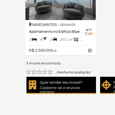
NAVEGANTES -
GRAVATÁ
#277
Apartamento no Edifício Blue Sky
3
4
2
207,
m²
157,
m²
7
5
R$ 2.500.000,
00
1
imóvel encontrado
(nenhuma avaliação)
Quer vender seu imóvel?
Cadastre-se e anuncie
conosco