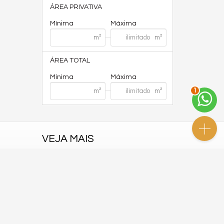
ÁREA PRIVATIVA
Mínima
Máxima
ÁREA TOTAL
Mínima
Máxima
1
VEJA MAIS
receba nosso newsletter
indicadores financeiros
imóveis favoritos
mapa de imóveis
Site para imobiliárias
: Castel Digital