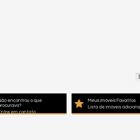
Não encontrou o que
Meus imóveis Favoritos
procurava?
Lista de imóveis adicion
Entre em contato