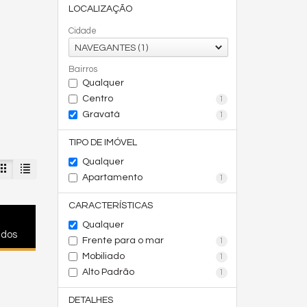
LOCALIZAÇÃO
Cidade
NAVEGANTES (1)
Bairros
Qualquer
Centro
1
Gravatá
1
TIPO DE IMÓVEL
Qualquer
Apartamento
1
CARACTERÍSTICAS
Qualquer
ados
Frente para o mar
1
Mobiliado
1
Alto Padrão
1
DETALHES