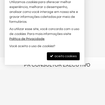
Utilizamos
cookies
para oferecer melhor
experiência, melhorar o desempenho,
analisar como você interage em nosso site e
gravar informações coletadas por meio de
formulários.
Ao utilizar esse site, você concorda com o uso
de
cookies
. Para mais informações visite
Política de Privacidade
.
Você aceita o uso de
cookies
?
aceito cookies
PR CONSULTOR EXECUTIVO
Av. Brasil, nº 3780 - sala 04
Esquina Rua 3700
Barra Sul - 88330-058
Balneário Camboriú /
SC
©
2025-
2026
PR Consultor Executivo -
CRECI/SC 4.965-J
— Todo