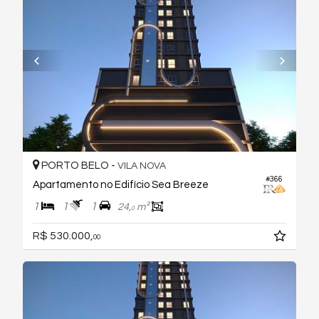
PORTO BELO -
VILA NOVA
#366
Apartamento no Edifício Sea Breeze
1
1
1
24,
m²
0
R$ 530.000,
00