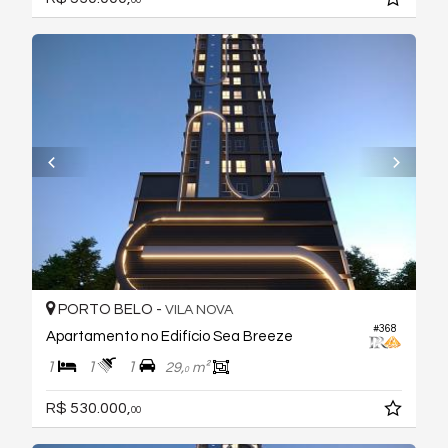
00
PORTO BELO -
VILA NOVA
#368
Apartamento no Edifício Sea Breeze
1
1
1
29,
m²
0
R$ 530.000,
00