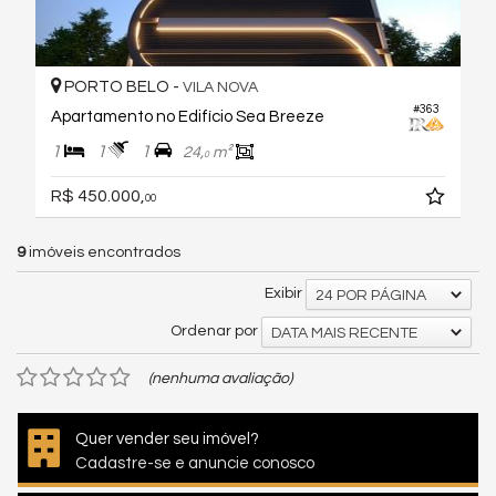
PORTO BELO -
VILA NOVA
#363
Apartamento no Edifício Sea Breeze
1
1
1
24,
m²
0
R$ 450.000,
00
9
imóveis encontrados
Exibir
24 POR PÁGINA
Ordenar por
DATA MAIS RECENTE
(nenhuma avaliação)
Quer vender seu imóvel?
Cadastre-se e anuncie conosco