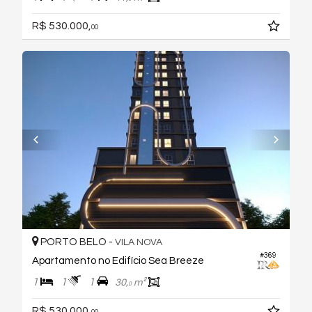
R$ 530.000,
00
PORTO BELO -
VILA NOVA
#369
Apartamento no Edifício Sea Breeze
1
1
1
30,
m²
0
R$ 530.000,