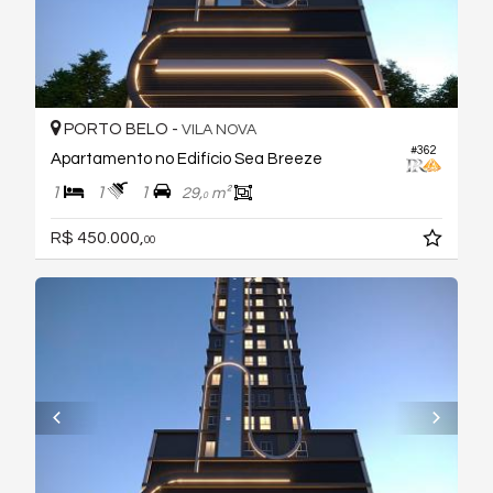
PORTO BELO -
VILA NOVA
#362
Apartamento no Edifício Sea Breeze
1
1
1
29,
m²
0
R$ 450.000,
00