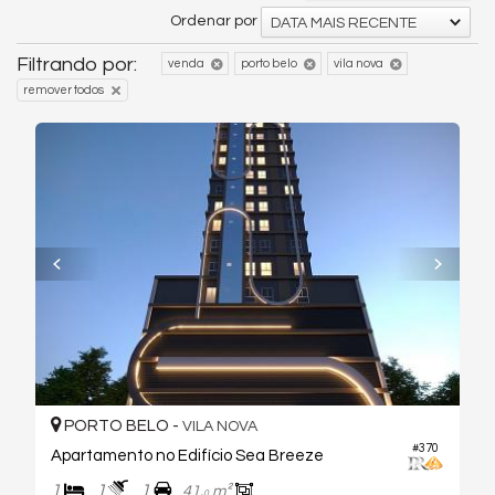
Ordenar por
DATA MAIS RECENTE
Filtrando por:
venda
porto belo
vila nova
remover todos
PORTO BELO -
VILA NOVA
#370
Apartamento no Edifício Sea Breeze
1
1
1
41,
m²
0