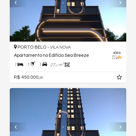
PORTO BELO -
VILA NOVA
#364
Apartamento no Edifício Sea Breeze
1
1
1
27,
m²
0
R$ 450.000,
00