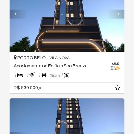
PORTO BELO -
VILA NOVA
#365
Apartamento no Edifício Sea Breeze
1
1
1
29,
m²
0
R$ 530.000,
00