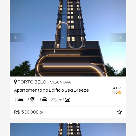
PORTO BELO -
VILA NOVA
#367
Apartamento no Edifício Sea Breeze
1
1
1
27,
m²
0
R$ 530.000,
00