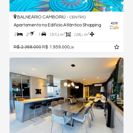
BALNEÁRIO CAMBORIÚ -
CENTRO
#208
Apartamento no Edifício Atlântico Shopping
3
2
1
157,
m²
126,
m²
4
0
R$ 2.368.000
R$ 1.959.000,
00