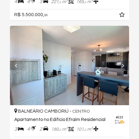
4
4
3
221,
m²
165,
m²
0
0
R$ 5.500.000,
00
BALNEÁRIO CAMBORIÚ -
CENTRO
#933
Apartamento no Edifício Efraim Residencial
3
4
2
180,
m²
101,
m²
0
0