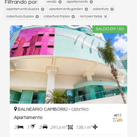
Filtrando por:
venda
apartamento
apartamento duplex
apartamento garden
cobertura
cobertura duplex
cobertura triplex
remover todos
SALDO EM 100
BALNEÁRIO CAMBORIÚ -
CENTRO
#211
Apartamento
3
1
3
241,
m²
138,
m²
8
1