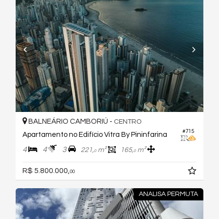
BALNEÁRIO CAMBORIÚ -
CENTRO
#715
Apartamento no Edifício Vitra By Pininfarina
4
4
3
221,
m²
165,
m²
0
0
R$ 5.800.000,
00
ANALISA PERMUTA