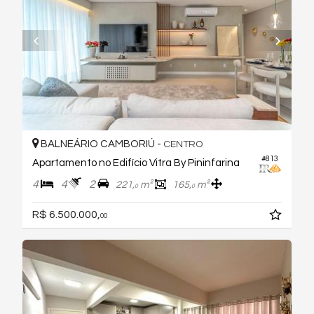
BALNEÁRIO CAMBORIÚ -
CENTRO
#813
Apartamento no Edifício Vitra By Pininfarina
4
4
2
221,
m²
165,
m²
0
0
R$ 6.500.000,
00