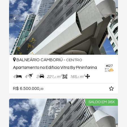
BALNEÁRIO CAMBORIÚ -
CENTRO
#627
Apartamento no Edifício Vitra By Pininfarina
4
4
3
221,
m²
165,
m²
0
0
R$ 6.500.000,
00
SALDO EM 36X