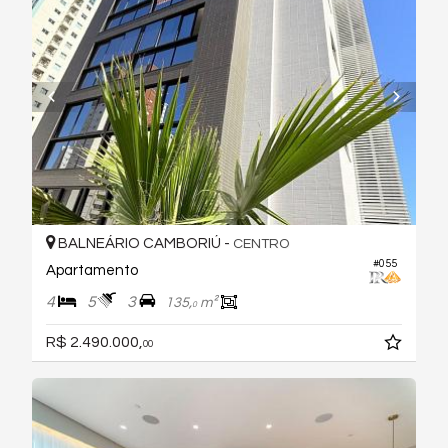
BALNEÁRIO CAMBORIÚ -
CENTRO
#055
Apartamento
4
5
3
135,
m²
0
R$ 2.490.000,
00