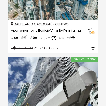
BALNEÁRIO CAMBORIÚ -
CENTRO
#535
Apartamento no Edifício Vitra By Pininfarina
4
4
3
221,
m²
165,
m²
0
0
R$ 7.900.000
R$ 7.500.000,
00
SALDO EM 36X