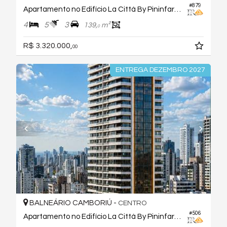
#879
Apartamento no Edifício La Città By Pininfarina
4
5
3
139,
m²
0
R$ 3.320.000,
00
ENTREGA DEZEMBRO 2027
BALNEÁRIO CAMBORIÚ -
CENTRO
#506
Apartamento no Edifício La Città By Pininfarina