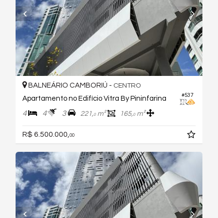
BALNEÁRIO CAMBORIÚ -
CENTRO
#537
Apartamento no Edifício Vitra By Pininfarina
4
4
3
221,
m²
165,
m²
0
0
R$ 6.500.000,
00