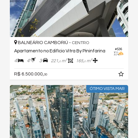
BALNEÁRIO CAMBORIÚ -
CENTRO
#536
Apartamento no Edifício Vitra By Pininfarina
4
4
3
221,
m²
165,
m²
0
0
R$ 6.500.000,
00
ÓTIMO VISTA MAR