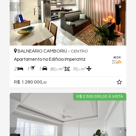
BALNEÁRIO CAMBORIÚ -
CENTRO
#934
Apartamento no Edifício Imperatriz
2
1
1
80,
m²
70,
m²
0
0
R$ 1.280.000,
00
R$ 2.500.000,00 Á VISTA