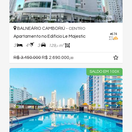
BALNEÁRIO CAMBORIÚ -
CENTRO
#674
Apartamento no Edifício Le Majestic
3
4
3
129,
m²
0
R$ 3.450.000
R$ 2.690.000,
00
SALDO EM 100X