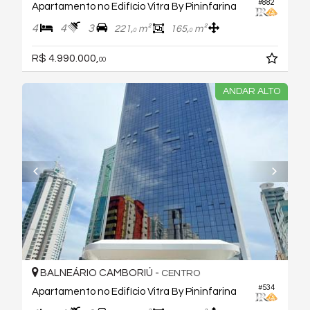
#882
Apartamento no Edifício Vitra By Pininfarina
4
4
3
221,
m²
165,
m²
0
0
R$ 4.990.000,
00
ANDAR ALTO
BALNEÁRIO CAMBORIÚ -
CENTRO
#534
Apartamento no Edifício Vitra By Pininfarina