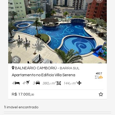
BALNEÁRIO CAMBORIÚ -
BARRA SUL
#807
Apartamento no Edifício Villa Serena
4
4
3
380,
m²
144,
m²
0
0
R$ 17.000,
00
1
imóvel encontrado