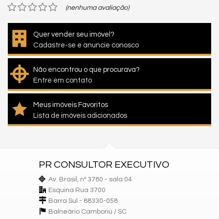
(nenhuma avaliação)
Quer vender seu imóvel?
Cadastre-se e anuncie conosco
Não encontrou o que procurava?
Entre em contato
Meus imóveis Favoritos
Lista de imóveis adicionados
PR CONSULTOR EXECUTIVO
Av. Brasil, nº 3780 - sala 04
Esquina Rua 3700
Barra Sul - 88330-058
Balneário Camboriú /
SC