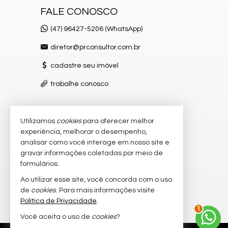
FALE CONOSCO
(47) 96427-5206 (WhatsApp)
diretor@prconsultor.com.br
cadastre seu imóvel
trabalhe conosco
Utilizamos
cookies
para oferecer melhor
VEJA MAIS
experiência, melhorar o desempenho,
receba nosso newsletter
analisar como você interage em nosso site e
gravar informações coletadas por meio de
indicadores financeiros
formulários.
imóveis favoritos
Ao utilizar esse site, você concorda com o uso
de
cookies
. Para mais informações visite
mapa de imóveis
Política de Privacidade
.
1
Você aceita o uso de
cookies
?