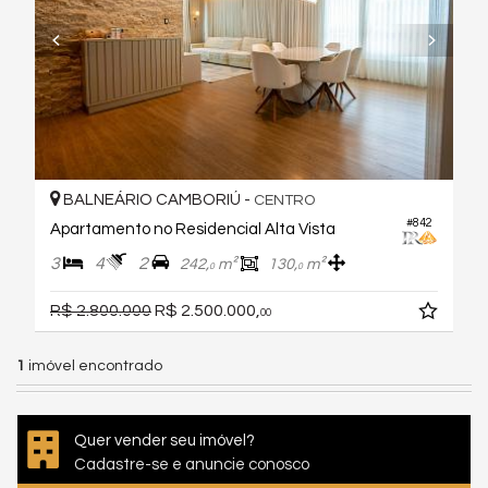
BALNEÁRIO CAMBORIÚ -
CENTRO
#842
Apartamento no Residencial Alta Vista
3
4
2
242,
m²
130,
m²
0
0
R$ 2.800.000
R$ 2.500.000,
00
1
imóvel encontrado
Quer vender seu imóvel?
Cadastre-se e anuncie conosco