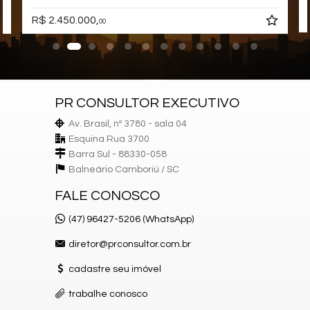
Medidores Individuais
R$ 2.450.000,
00
Portão Eletrônico
Playground
Automação Predial
Câmeras de Segurança
Elevador
Box de Praia
Hall Decorado e Mobiliado
PR CONSULTOR EXECUTIVO
Av. Brasil, nº 3780 - sala 04
Esquina Rua 3700
Barra Sul - 88330-058
Balneário Camboriú /
SC
FALE CONOSCO
(47) 96427-5206 (WhatsApp)
diretor@prconsultor.com.br
cadastre seu imóvel
trabalhe conosco