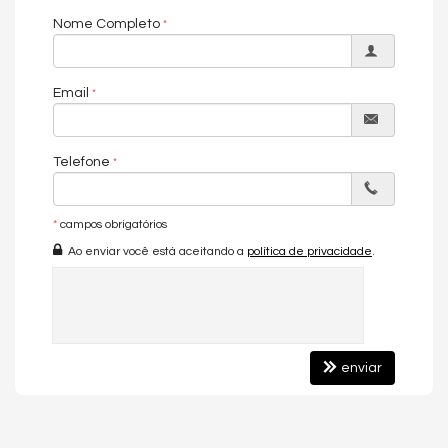
seu sonho!
Nome Completo
EMPREENDIMENTO
Localização privilegiada na Rua 3100, Balneário Camboriú
Email
Próximo ao Passeio San Miguel
Próximo à praia
Fácil acesso a mercados, restaurantes e comércios
Academia
Telefone
Playground
Salão de festas
Guarita de segurança
Bicicletário
*
campos obrigatórios
Entrada para banhistas e box de praia
Ao enviar você está aceitando a
política de privacidade
.
Hall de entrada decorado e mobiliado
Medidores individuais de água, luz e gás
Elevador
Espaço gourmet
Interfone
Piscina
APARTAMENTO
enviar
Finamente mobiliado, equipado e decorado
03 suítes
Lavabo
130m² de área privativa