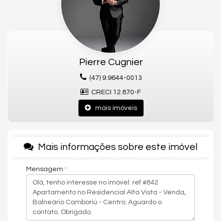
qualidade de vida e valorização imobiliária em uma das
regiões mais desejadas da cidade.
Este belíssimo apartamento está
finamente mobiliado,
equipado e decorado
, pronto para morar e proporcionar uma
experiência única de conforto e elegância. Com
130m² de área
Pierre Cugnier
privativa
e
242m² de área total
, o imóvel conta com uma planta
moderna e funcional, composta por
03 amplas suítes
,
lavabo
,
(47) 9.9644-0013
cozinha americana integrada
, além de
área de serviço
CRECI 12.870-F
separada
, garantindo praticidade no cotidiano. O apartamento
também possui
aquecimento a gás
e
armários embutidos
,
mais imóveis
oferecendo ainda mais comodidade e aproveitamento dos
espaços.
Gostou deste Imóvel?
Mais informações sobre este imóvel
Entre em contato com nós da Central PR Consultor Executivo
para agendar uma visita, e conhecer esse lindo Apartamento!
Mensagem
Nós da Central de Negócios PR Consultor Executivo & Home
Design, trabalhamos com foco sempre nos melhores imóveis de
Balneário Camboriú e Região. Também garimpamos
oportunidades de investimentos para que você possa ter um
ótimo investimento com a maior segurança, assim realizando