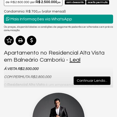
R$ 2.500.000,
de
R$ 2.800.000
por
com desconto
aceita permuta
00
Condomínio: R$ 700,
(valor mensal)
00
Mais Informações via WhatsApp
Os preços, disponibilidades e condições de pagamento poderão ser alterados sem prévia
comunicação.
Apartamento no Residencial Alta Vista
em Balneário Camboriú -
Leal
Á VISTA R$2.500.000
COM PERMUTA R$2.800.000
Continuar Lendo...
O
Residencial Alta Vista
é um empreendimento que une
sofisticação, conforto e uma localização privilegiada no
coração de Balneário Camboriú. Situado na
Rua 3100
, o
residencial está próximo ao tradicional
Passeio San Miguel
,
além de estar a poucos minutos da praia, supermercados,
restaurantes, farmácias e diversos serviços essenciais para o
dia a dia. Uma excelente opção para quem busca praticidade,