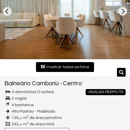
mostrar todas as fotos
Balneário Camboriú
-
Centro
3 dormitórios (3 suítes)
ANALISA PERMUTA
2 vagas
4 banheiros
Alto Padrão - Mobiliado
130,
m² de área privativa
00
242,
m² de área total
00