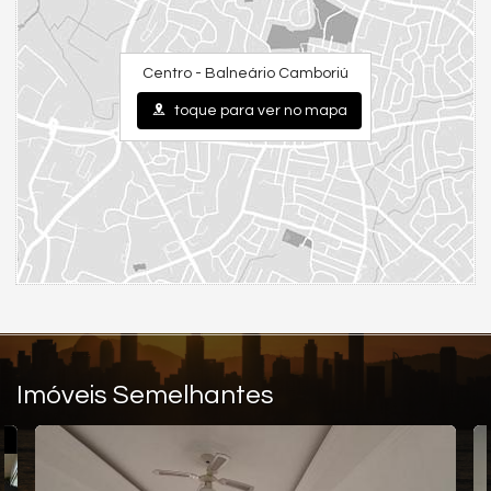
Centro - Balneário Camboriú
toque para ver no mapa
Imóveis Semelhantes
E