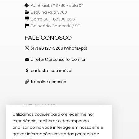
Av. Brasil, nº 3780 - sala 04
Esquina Rua 3700
Barra Sul - 88330-058
Balneário Camboriú /
SC
FALE CONOSCO
(47) 96427-5206 (WhatsApp)
diretor@prconsultor.com.br
cadastre seu imóvel
trabalhe conosco
VEJA MAIS
Utilizamos
cookies
para oferecer melhor
receba nosso newsletter
experiência, melhorar o desempenho,
analisar como você interage em nosso site e
indicadores financeiros
gravar informações coletadas por meio de