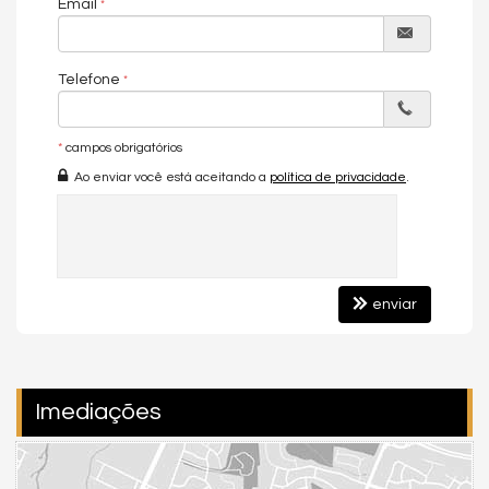
Sacada com Churrasqueira
Email
Área de Serviço Separada
Sala de Estar e Jantar
Mobiliado e Decorado
Terraço Privativo
Telefone
Empreendimento:
*
campos obrigatórios
Elevador
Ao enviar você está aceitando a
política de privacidade
.
Características do Imóvel
Área de Serviço
Sacada com Churrasqueira
Sala de Estar
Sala de Jantar
Cozinha
enviar
Lavabo
Decorado
Características do Empreendimento
Elevador
Imediações