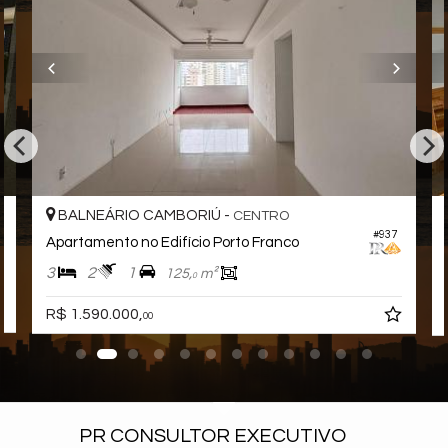
BALNEÁRIO CAMBORIÚ -
CENTRO
#937
Apartamento no Edifício Porto Franco
3
2
1
125,
m²
0
R$ 1.590.000,
00
PR CONSULTOR EXECUTIVO