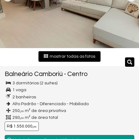
mostrar todas as fotos
Balneário Camboriú
-
Centro
3 dormitórios (2 suítes)
1 vaga
2 banheiros
Alto Padrão - Diferenciado - Mobiliado
250,
m² de área privativa
00
293,
m² de área total
00
R$ 1.550.000,
00