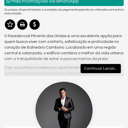
Mais Informações via WhatsApp
Os preços, disponibilidades e condições de pagamento poderão ser alterados sem prévia
comunicação.
O Residencial Mirante das Ondas é uma excelente opção para
quem busca viver com conforto, sofisticação e praticidade no
coração de Balneário Camboriú. Localizado em uma região
central e valorizada, o edifício combina o melhor da vida urbana
com a tranquilidade de estar a poucos metros da praia.
Com arquitetura moderna e apartamentos amplos, o Mirante
Continuar Lendo...
das Ondas oferece plantas bem distribuídas, com suítes
espaçosas, sacada com churrasqueira a carvão e vagas de
garagem. Cada detalhe foi pensado para proporcionar bem-
estar e qualidade de vida aos moradores, em um ambiente
elegante e funcional.
A localização é um dos grandes diferenciais. Morar no centro
de Balneário Camboriú significa ter tudo ao alcance:
restaurantes, supermercados, farmácias, lojas e o calçadão da
praia. Ideal para quem deseja aproveitar o melhor da cidade,
com comodidade e conveniência no dia a dia.