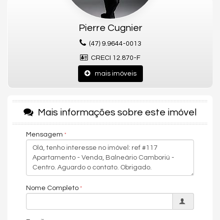
O edifício conta ainda com áreas comuns bem cuidadas,
elevador, hall decorado e segurança, garantindo conforto e
Pierre Cugnier
tranquilidade. Viver no Mirante das Ondas é desfrutar de um
(47) 9.9644-0013
estilo de vida sofisticado, com fácil acesso ao mar e a todas as
facilidades que tornam Balneário Camboriú um dos destinos
CRECI 12.870-F
mais desejados do litoral catarinense.
mais imóveis
Gostou deste Imóvel?
Entre em contato com nós da Central PR Consultor Executivo
para agendar uma visita, e conhecer esse lindo Apartamento!
Mais informações sobre este imóvel
Nós da Central de Negócios PR Consultor Executivo & Home
Design, trabalhamos com foco sempre nos melhores imóveis de
Mensagem
Balneário Camboriú e Região. Também garimpamos
oportunidades de investimentos para que você possa ter um
ótimo investimento com a maior segurança, assim realizando
seu sonho!
Nome Completo
Apartamento:
03 Dormitórios, sendo 02 Suítes
01 Vaga de Garagem Privativa