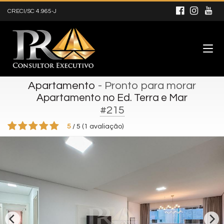
CRECI/SC 4.965-J
Apartamento
- Pronto para morar
Apartamento no Ed. Terra e Mar
#215
5
/
5
(
1
avaliação)