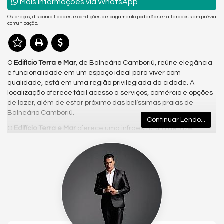
Mais Informações via WhatsApp
Os preços, disponibilidades e condições de pagamento poderão ser alterados sem prévia
comunicação.
O
Edifício Terra e Mar
, de Balneário Camboriú, reúne elegância
e funcionalidade em um espaço ideal para viver com
qualidade, está em uma região privilegiada da cidade. A
localização oferece fácil acesso a serviços, comércio e opções
de lazer, além de estar próximo das belíssimas praias de
Balneário Camboriú.
Continuar Lendo...
O
Edifício Terra e Mar
oferece uma infraestrutura de lazer
completa, ideal para toda a família.
Gostou deste Imóvel?
Entre em contato com nós da Central PR Consultor Executivo
para agendar uma visita, e conhecer esse lindo Apartamento!
Nós da Central de Negócios PR Consultor Executivo & Home
Design, trabalhamos com foco sempre nos melhores imóveis de
Balneário Camboriú e Região. Também garimpamos