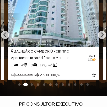
BALNEÁRIO CAMBORIÚ -
CENTRO
#674
Apartamento no Edifício Le Majestic
3
4
3
129,
m²
0
R$ 3.450.000
R$ 2.690.000,
00
PR CONSULTOR EXECUTIVO