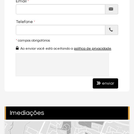
Piscina
Email
Gás Central
Sala de cinema
Características do Imóvel
Telefone
Ar Condicionado
Churrasqueira
Área de Serviço
*
campos obrigatórios
Sala de Estar
Sala de Jantar
Ao enviar você está aceitando a
política de privacidade
.
Cozinha
Closet
Lavabo
Características do Empreendimento
Cinema
enviar
Piscina
Espaço Fitness
Playground
Brinquedoteca
Gás Central
Imediações