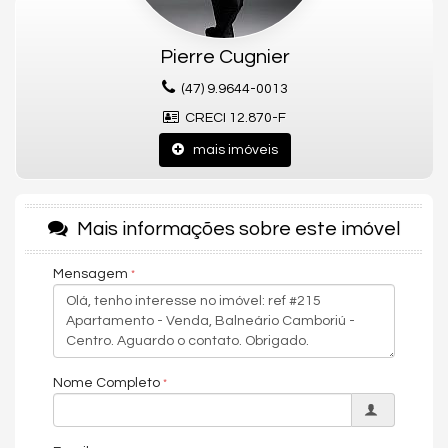
oportunidades de investimentos para que você possa ter um
ótimo investimento com a maior segurança, assim realizando
seu sonho!
Pierre Cugnier
(47) 9.9644-0013
Apartamento:
03 Dormitórios sendo 03 Suítes
CRECI 12.870-F
04 Banheiros
02 Vagas de garagem
mais imóveis
131m² área privativa
192m² área total
Mobiliado e Equipado
Churrasqueira à carvão
Mais informações sobre este imóvel
Cozinha
Área de Serviço
Ar Condicionado
Mensagem
Closet
Sala de Estar
Sala de jantar
Empreendimento:
Nome Completo
Academia
Playground
Brinquedoteca