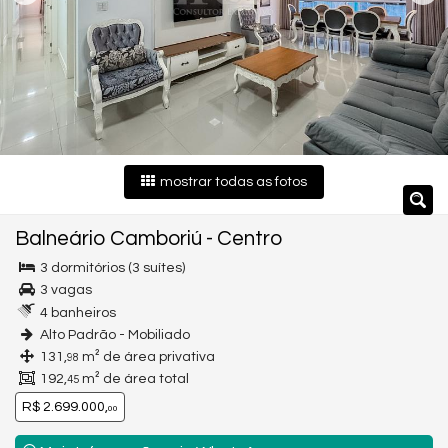
mostrar todas as fotos
Balneário Camboriú
-
Centro
3 dormitórios (3 suítes)
3 vagas
4 banheiros
Alto Padrão - Mobiliado
131,
m² de área privativa
98
192,
m² de área total
45
R$ 2.699.000,
00