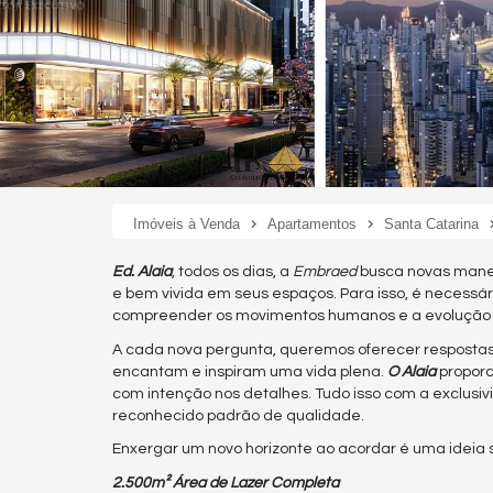
Imóveis à Venda
Apartamentos
Santa Catarina
Ed. Alaia
, todos os dias, a
Embraed
busca novas manei
e bem vivida em seus espaços. Para isso, é necessári
compreender os movimentos humanos e a evolução d
A cada nova pergunta, queremos oferecer respost
encantam e inspiram uma vida plena.
O Alaia
proporc
com intenção nos detalhes. Tudo isso com a exclusiv
reconhecido padrão de qualidade.
Enxergar um novo horizonte ao acordar é uma ideia
2.500m² Área de Lazer Completa