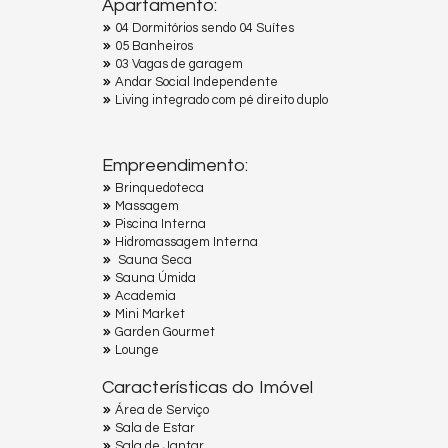
Apartamento:
04 Dormitórios sendo 04 Suítes
05 Banheiros
03 Vagas de garagem
Andar Social Independente
Living integrado com pé direito duplo
Empreendimento:
Brinquedoteca
Massagem
Piscina Interna
Hidromassagem Interna
Sauna Seca
Sauna Úmida
Academia
Mini Market
Garden Gourmet
Lounge
Características do Imóvel
Área de Serviço
Sala de Estar
Sala de Jantar