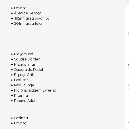
Lavabo
Área de Serviço
182m² área privativa
264m² área total
Playground
Square Garden
Piscina Infantil
Quadra de Padel
Espaço Grill
Pool Bar
Pool Lounge
Hidromassagem Externa
Prainha
Piscina Adulto
Cozinha
Lavabo
*