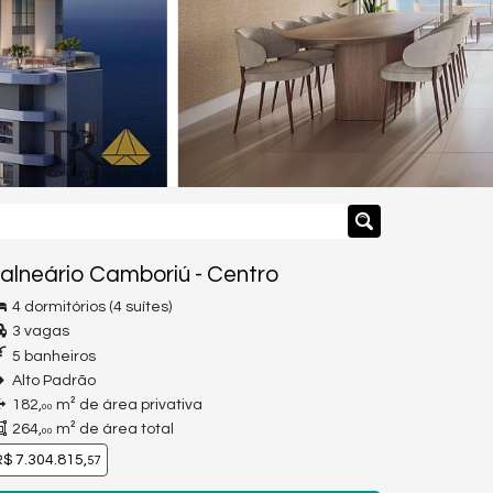
alneário Camboriú
-
Centro
4 dormitórios (4 suítes)
3 vagas
5 banheiros
Alto Padrão
182,
m² de área privativa
00
264,
m² de área total
00
$ 7.304.815,
57