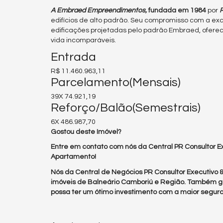
A Embraed Empreendimentos,
fundada em 1984
por
R
edifícios de alto padrão. Seu compromisso com a exce
edificações projetadas pelo padrão Embraed, oferec
vida incomparáveis.
Entrada
R$ 11.460.963,11
Parcelamento(Mensais)
39X 74.921,19
Reforço/Balão(Semestrais)
6X 486.987,70
Gostou deste Imóvel?
Entre em contato com nós da Central PR Consultor Ex
Apartamento!
Nós da Central de Negócios PR Consultor Executivo
imóveis de Balneário Camboriú e Região. Também g
possa ter um ótimo investimento com a maior segura