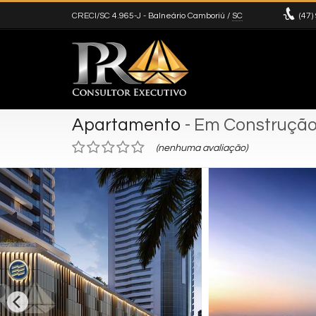
CRECI/SC 4.965-J
- Balneário Camboriú /
SC
(47)
Apartamento
- Em Construçã
(nenhuma avaliação)