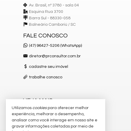
Banheiro Social
Av. Brasil, nº 3780 - sala 04
Esquina Rua 3700
Características do Empreendimento
Barra Sul - 88330-058
Sauna
Sala de Jogos
Balneário Camboriú /
SC
Salão de Festas
Piscina
FALE CONOSCO
Quadra Esportiva
Spa
(47) 96427-5206 (WhatsApp)
Espaço Gourmet
Espaço Fitness
diretor@prconsultor.com.br
Playground
Brinquedoteca
cadastre seu imóvel
Piscina Infantil
Elevador
trabalhe conosco
Pet Place
Espaço Zen
Pìscina Térmica
Lounge
VEJA MAIS
Utilizamos
cookies
para oferecer melhor
receba nosso newsletter
experiência, melhorar o desempenho,
analisar como você interage em nosso site e
indicadores financeiros
gravar informações coletadas por meio de