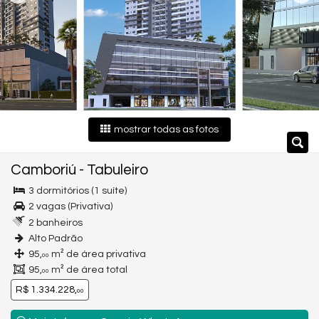
mostrar todas as fotos
Camboriú
-
Tabuleiro
3 dormitórios (1 suíte)
2 vagas (Privativa)
2 banheiros
Alto Padrão
95,
m² de área privativa
00
95,
m² de área total
00
R$ 1.334.228,
00