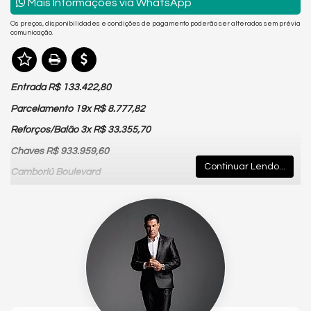
Mais Informações via WhatsApp
Os preços, disponibilidades e condições de pagamento poderão ser alterados sem prévia
comunicação.
Entrada R$ 133.422,80
Parcelamento 19x R$ 8.777,82
Reforços/Balão 3x R$ 33.355,70
Chaves R$ 933.959,60
Continuar Lendo...
Camboriú Boulevard
O
Camboriú Boulevard
é um empreendimento único, que conta
com uma torre de 40 pavimentos, proporcionando uma linda
vista, especialmente do rooftop que conta com piscina,
academia e dois espaços gourmet.
Aprecie o pôr do sol ou a vista de Balneário Camboriú dentro da
piscina no rooftop.
Realize suas festas e comemorações em um ambiente
privativo com seus familiares em um dos 3 salões de festas.