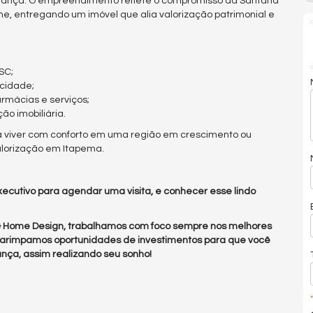
urança. O empreendimento reflete o compromisso da Santana
 entregando um imóvel que alia valorização patrimonial e
SC;
 cidade;
rmácias e serviços;
ão imobiliária.
ca viver com conforto em uma região em crescimento ou
alorização em Itapema.
ecutivo para agendar uma visita, e conhecer esse lindo
 & Home Design, trabalhamos com foco sempre nos melhores
arimpamos oportunidades de investimentos para que você
nça, assim realizando seu sonho!
*