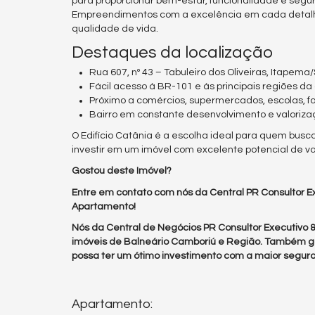
para proporcionar bem-estar, funcionalidade e seg
Empreendimentos com a excelência em cada detalhe,
qualidade de vida.
Destaques da localização
Rua 607, nº 43 – Tabuleiro dos Oliveiras, Itapema/
Fácil acesso à BR-101 e às principais regiões da
Próximo a comércios, supermercados, escolas, fa
Bairro em constante desenvolvimento e valorizaç
O Edifício Catânia é a escolha ideal para quem bus
investir em um imóvel com excelente potencial de v
Gostou deste Imóvel?
Entre em contato com nós da Central PR Consultor Ex
Apartamento!
Nós da Central de Negócios PR Consultor Executivo
imóveis de Balneário Camboriú e Região. Também g
possa ter um ótimo investimento com a maior segura
Apartamento: