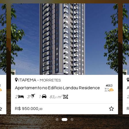
ITAPEMA -
MORRETES
2
#663
Apartamento no Edifício Landau Residence
A
2
3
1
83,
m²
0
R$ 950.000,
R
00