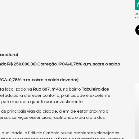
Os
al
sinatura)
ndo R$ 250.000,00) Correção: IPCA+0,78% a.m. sobre o saldo
IPCA+0,78% a.m. sobre o saldo devedor)
stá localizado na
Rua 607, nº 43
, no bairro
Tabuleiro dos
etado para oferecer conforto, praticidade e excelente
 para moradia quanto para investimento.
 às principais vias da cidade, além de estar próximo a
sos serviços essenciais, facilitando o dia a dia dos
ualidade, o Edifício Catânia reúne ambientes planejados