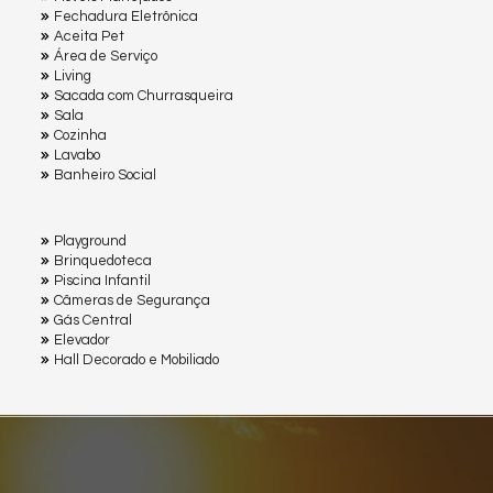
Fechadura Eletrônica
Aceita Pet
Área de Serviço
Living
Sacada com Churrasqueira
Sala
Cozinha
Lavabo
Banheiro Social
Playground
Brinquedoteca
Piscina Infantil
Câmeras de Segurança
Gás Central
Elevador
Hall Decorado e Mobiliado