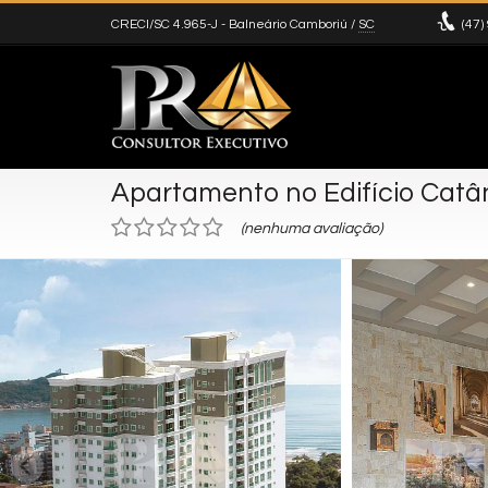
CRECI/SC 4.965-J
- Balneário Camboriú /
SC
(47)
Apartamento no Edifício Catâ
(nenhuma avaliação)