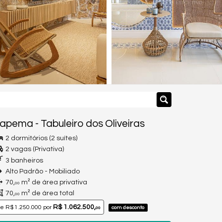
tapema
-
Tabuleiro dos Oliveiras
2 dormitórios (2 suítes)
2 vagas (Privativa)
3 banheiros
Alto Padrão - Mobiliado
70,
m² de área privativa
00
70,
m² de área total
00
R$ 1.062.500,
de
R$ 1.250.000
por
com desconto
00