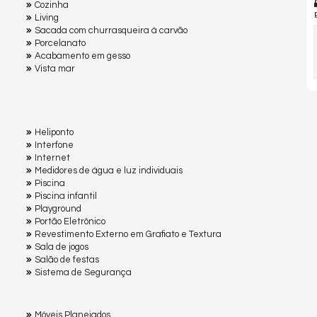
Cozinha
Living
Sacada com churrasqueira à carvão
Porcelanato
Acabamento em gesso
Vista mar
Heliponto
Interfone
Internet
Medidores de água e luz individuais
Piscina
Piscina infantil
Playground
Portão Eletrônico
Revestimento Externo em Grafiato e Textura
Sala de jogos
Salão de festas
Sistema de Segurança
Móveis Planejados