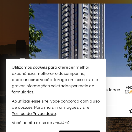
GA OUT/26
Utilizamos
cookies
para oferecer melhor
experiência, melhorar o desempenho,
analisar como você interage em nosso site e
ITAPEMA -
MORRETES
gravar informações coletadas por meio de
#656
#66
Apartamento no Edifício Landau Residence
formulários.
2
3
1
83,
m²
0
Ao utilizar esse site, você concorda com o uso
de
cookies
. Para mais informações visite
R$ 950.000,
00
Política de Privacidade
.
Você aceita o uso de
cookies
?