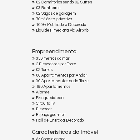
02 Dormitórios sendo 02 Suítes
03 Banheiros
02 Vagas de garagem
70m² área privativa
100% Mobiliado e Decorado
Liquidez imediata via Airbnb
Empreendimento:
350 metros do mar
2 Elevadores por Torre
02 Torres
06 Apartamentos por Andar
90 Apartamentos cada Torre
180 Apartamentos
Alarme
Brinquedoteca
Circuito Tv
Elevador
Espaço gourmet
Hall de Entrada Decorado
Características do Imóvel
Ar Condicionado