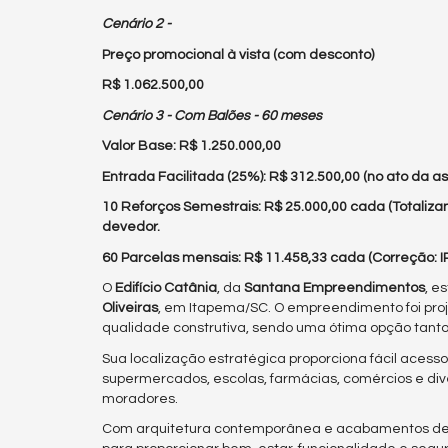
Cenário 2 -
Preço promocional à vista (com desconto)
R$ 1.062.500,00
Cenário 3 - Com Balões - 60 meses
Valor Base: R$ 1.250.000,00
Entrada Facilitada (25%): R$ 312.500,00 (no ato da as
10 Reforços Semestrais: R$ 25.000,00 cada (Totaliza
devedor.
60 Parcelas mensais: R$ 11.458,33 cada (Correção: 
O
Edifício Catânia
, da
Santana Empreendimentos
, e
Oliveiras
, em Itapema/SC. O empreendimento foi proj
qualidade construtiva, sendo uma ótima opção tanto
Sua localização estratégica proporciona fácil acesso
supermercados, escolas, farmácias, comércios e diver
moradores.
Com arquitetura contemporânea e acabamentos de q