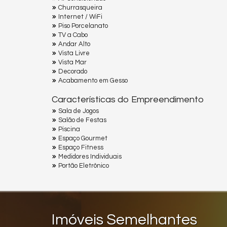
Churrasqueira
Internet / WiFi
Piso Porcelanato
TV a Cabo
Andar Alto
Vista Livre
Vista Mar
Decorado
Acabamento em Gesso
Características do Empreendimento
Sala de Jogos
Salão de Festas
Piscina
Espaço Gourmet
Espaço Fitness
Medidores Individuais
Portão Eletrônico
Imóveis Semelhantes