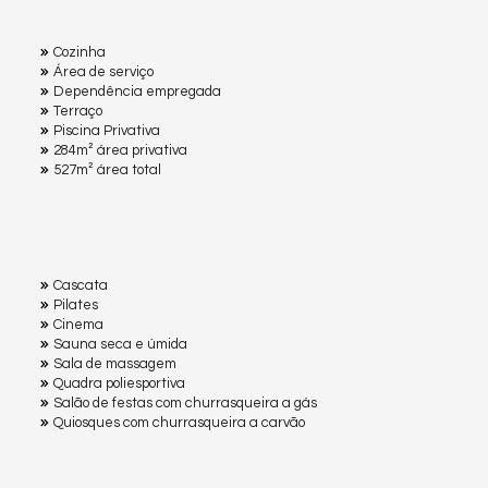
Cozinha
Área de serviço
Dependência empregada
Terraço
Piscina Privativa
284m² área privativa
527m² área total
Cascata
Pilates
Cinema
Sauna seca e úmida
Sala de massagem
Quadra poliesportiva
Salão de festas com churrasqueira a gás
Quiosques com churrasqueira a carvão