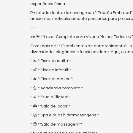
experiência única.
Projetado dentro do consagrado **Padrão Embraed**,
ambientes meticulosamente pensados para proporcio
---
## 🌟 **Lazer Completo para Viver o Melhor Todos os 
Com mais de **10 ambientes de entretenimento**, o 
diversidade, elegância e funcionalidade. Aqui, os m
* 🏊 **Piscina adulta**
* 👶 **Piscina infantil**
* 🔥 **Piscina térmica**
* 💪 **Academia completa**
* 🧘 **Studio Pilates**
* 🎮 **Sala de jogos**
* 🧖 **Spa e duas hidromassagens**
* 😌 **Sala de massagem**