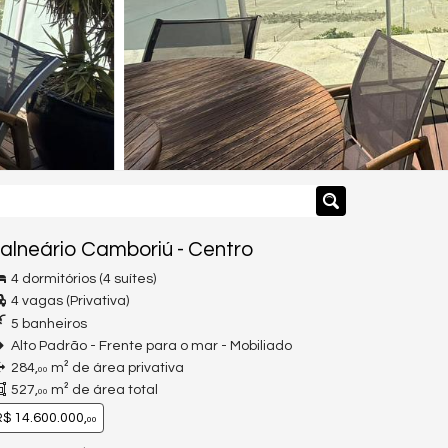
alneário Camboriú
-
Centro
4 dormitórios (4 suítes)
4 vagas (Privativa)
5 banheiros
Alto Padrão - Frente para o mar - Mobiliado
284,
m² de área privativa
00
527,
m² de área total
00
$ 14.600.000,
00