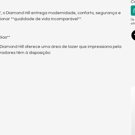
Co
 o Diamond Hill entrega modernidade, conforto, segurança e
nar **qualidade de vida incomparável**.
Os
al
Dias**
Diamond Hill oferece uma área de lazer que impressiona pela
oradores têm à disposição: