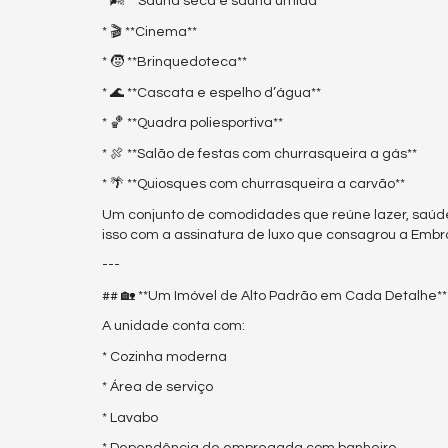
* 🌬️ **Sauna seca e sauna úmida**
* 🎬 **Cinema**
* 🧒 **Brinquedoteca**
* 🌊 **Cascata e espelho d’água**
* 🏀 **Quadra poliesportiva**
* 🍖 **Salão de festas com churrasqueira a gás**
* 🌴 **Quiosques com churrasqueira a carvão**
Um conjunto de comodidades que reúne lazer, saúd
isso com a assinatura de luxo que consagrou a Embr
---
## 🏡 **Um Imóvel de Alto Padrão em Cada Detalhe**
A unidade conta com:
* Cozinha moderna
* Área de serviço
* Lavabo