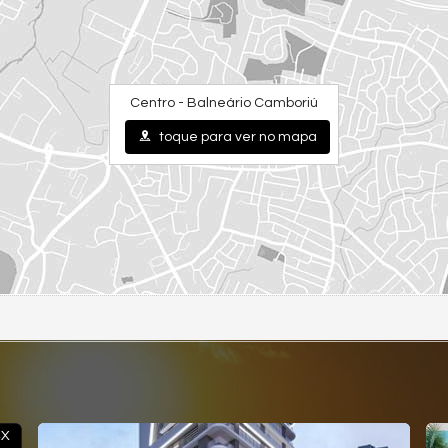
Centro - Balneário Camboriú
toque para ver no mapa
4X