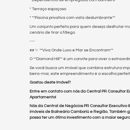
* Dependência de empregada com banheiro
* Terraço espaçoso
* **Piscina privativa com vista deslumbrante**
Um conjunto perfeito para quem deseja desfrutar mo
cenário de tirar o fôlego.
---
## ✨ **Viva Onde Luxo e Mar se Encontram**
O **Diamond Hill** é um convite para viver o extraordi
Se você busca um imóvel que combina estrutura imp
beira-mar, este empreendimento é a escolha perfeit
Gostou deste Imóvel?
Entre em contato com nós da Central PR Consultor Ex
Apartamento!
Nós da Central de Negócios PR Consultor Executivo
imóveis de Balneário Camboriú e Região. Também g
possa ter um ótimo investimento com a maior segura