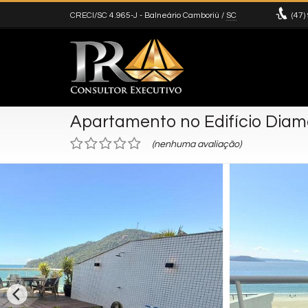
CRECI/SC 4.965-J
- Balneário Camboriú /
SC
(47)
Apartamento no Edifício Diamo
(nenhuma avaliação)