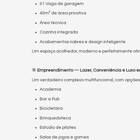
01 Vaga de garagem
40m² de área privativa
Área técnica
Cozinha integrada
Acabamentos nobres e design inteligente
Um espaço acolhedor, moderno e perfeitamente otim
🎯
Empreendimento — Lazer, Conveniência e Luxo e
Um verdadeiro complexo multifuncional, com opções d
Academia
Bar e Pub
Bicicletário
Brinquedoteca
Estúdio de pilates
Salas de jogos e games