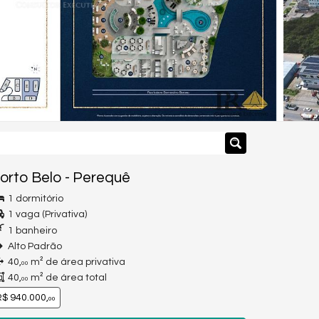
orto Belo
-
Perequê
1 dormitório
1 vaga (Privativa)
1 banheiro
Alto Padrão
40,
m² de área privativa
00
40,
m² de área total
00
$ 940.000,
00