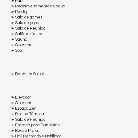
Pub
Reaproveitamento de água
Rooftop
Sala de games
Sala de jogos
Sala de Reunião
Salão de festas
Sauna
Solarium
Spa
Banheiro Social
Elevador
Solarium
Espaço Zen
Pìscina Térmica
Sala de Reunião
Entrada para Banhistas
Box de Praia
Hall Decorado e Mobiliado