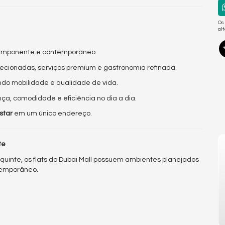
Os
al
 imponente e contemporâneo.
lecionadas, serviços premium e gastronomia refinada.
ndo mobilidade e qualidade de vida.
ça, comodidade e eficiência no dia a dia.
star
em um único endereço.
te
quinte, os flats do Dubai Mall possuem ambientes planejados
ntemporâneo.