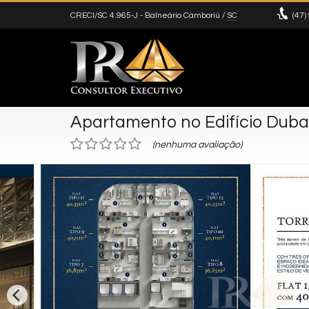
CRECI/SC 4.965-J
- Balneário Camboriú /
SC
(47)
Apartamento no Edifício Dubai
(nenhuma avaliação)