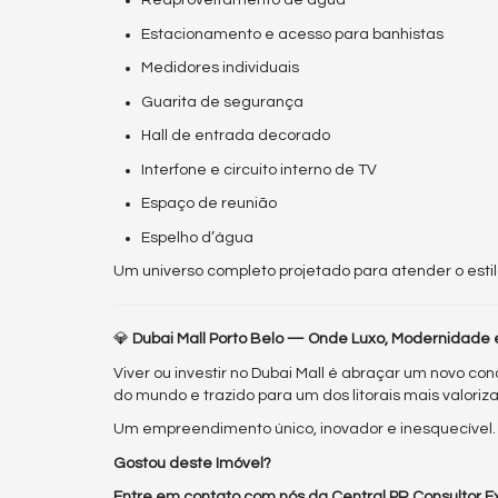
Reaproveitamento de água
Estacionamento e acesso para banhistas
Medidores individuais
Guarita de segurança
Hall de entrada decorado
Interfone e circuito interno de TV
Espaço de reunião
Espelho d’água
Um universo completo projetado para atender o estil
💎
Dubai Mall Porto Belo — Onde Luxo, Modernidade 
Viver ou investir no Dubai Mall é abraçar um novo co
do mundo e trazido para um dos litorais mais valoriza
Um empreendimento único, inovador e inesquecível.
Gostou deste Imóvel?
Entre em contato com nós da Central PR Consultor Ex