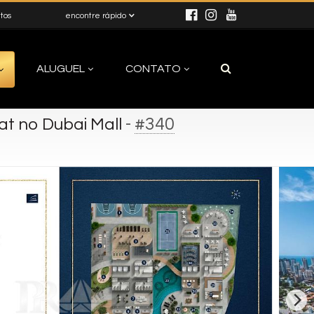
itos
encontre rápido
ALUGUEL
CONTATO
-
#340
t no Dubai Mall