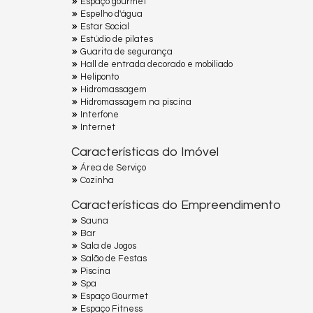
Espaço gourmet
Espelho d'água
Estar Social
Estúdio de pilates
Guarita de segurança
Hall de entrada decorado e mobiliado
Heliponto
Hidromassagem
Hidromassagem na piscina
Interfone
Internet
Características do Imóvel
Área de Serviço
Cozinha
Características do Empreendimento
Sauna
Bar
Sala de Jogos
Salão de Festas
Piscina
Spa
Espaço Gourmet
Espaço Fitness