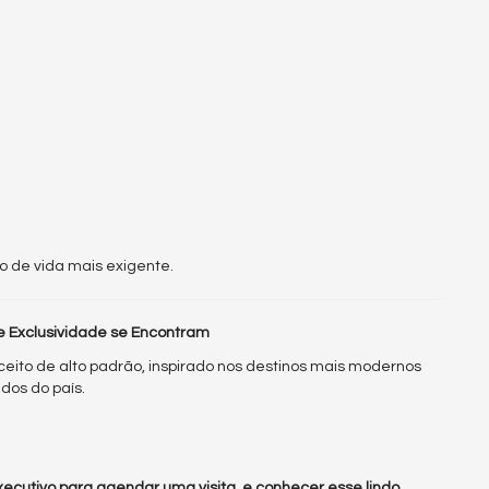
o de vida mais exigente.
e Exclusividade se Encontram
nceito de alto padrão, inspirado nos destinos mais modernos
dos do país.
ecutivo para agendar uma visita, e conhecer esse lindo