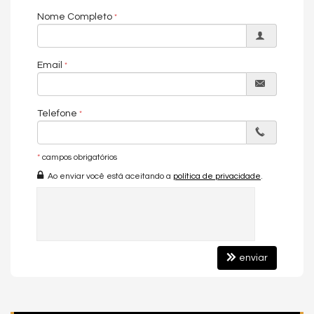
Nome Completo
Solarium
Salão de festas
Salão gourmet
Email
Quiosque externo com churrasqueira
Espaço lounge
Telefone
Pub com jogos
Academia totalmente equipada
*
campos obrigatórios
Playground
Ao enviar você está aceitando a
política de privacidade
.
Brinquedoteca
Uma área feita para reunir família e amigos, celebrar
momentos e viver intensamente.
🛡️ SEGURANÇA, PRATICIDADE E CONFORTO EM CADA DETALHE
enviar
O Florence Garden Residence foi idealizado pensando no bem-
estar diário dos moradores, oferecendo:
Guarita de segurança