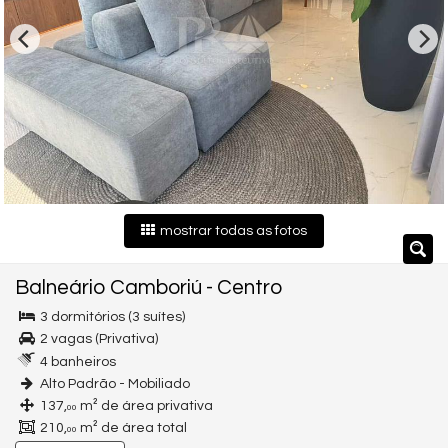
mostrar todas as fotos
Balneário Camboriú
-
Centro
3 dormitórios (3 suítes)
2 vagas (Privativa)
4 banheiros
Alto Padrão - Mobiliado
137,
m² de área privativa
00
210,
m² de área total
00