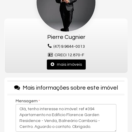
A beleza cosmopolita da cidade se mistura à exclusividade dos
espaços do Florence Garden.
De dentro do apartamento, o morador desfruta de um **ângulo
excepcional para o pôr do sol**, permitindo contemplar
momentos únicos em um habitat criado para inspirar bem-
Pierre Cugnier
estar, aconchego e sofisticação.
(47) 9.9644-0013
🏊 LAZER COM 1.172 m² — AMBIENTES PARA MOMENTOS
CRECI 12.870-F
INESQUECÍVEIS
mais imóveis
O pavimento de lazer é completo, moderno e planejado para
todas as idades. A estrutura une áreas cobertas amplas com
espaços externos aproveitados ao máximo.
Destaques do lazer:
Mais informações sobre este imóvel
Piscina adulto
Mensagem
Piscina infantil
Hidromassagem
Espelho d’água
Sauna seca