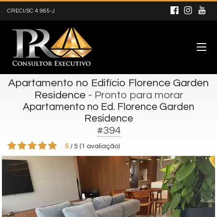
CRECI/SC 4.965-J
Apartamento no Edifício Florence Garden
Residence
- Pronto para morar
Apartamento no Ed. Florence Garden
Residence
#394
5
/
5
(
1
avaliação)