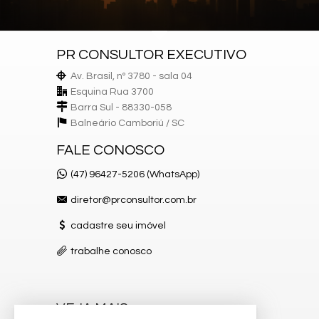
Apartamento:
03 Dormitórios sendo 03 Suítes
02 Vagas de Garagem
PR CONSULTOR EXECUTIVO
137m² área privativa
210m² área total
Av. Brasil, nº 3780 - sala 04
Living
Esquina Rua 3700
Lavabo
Cozinha
Barra Sul - 88330-058
Área de Serviço
Balneário Camboriú /
SC
Acabamento em gesso
Churrasqueira
FALE CONOSCO
Sala de Estar
Sala de jantar
(47) 96427-5206 (WhatsApp)
diretor@prconsultor.com.br
Empreendimento:
Piscina adulta
cadastre seu imóvel
Piscina infantil
Academia
trabalhe conosco
Sala de jogos
Playground
Sauna
Guarita de segurança
VEJA MAIS
Bicicletário