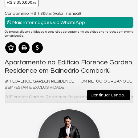
R$ 3.350.000,
00
Condomínio: R$ 1.380,
(valor mensal)
00
Mais Informações via WhatsApp
Os preços, disponibilidades e condições de pagamento poderão ser alterados sem prévia
comunicação.
Apartamento no Edifício Florence Garden
Residence em Balneário Camboriú
🌿 FLORENCE GARDEN RESIDENCE — UM REFÚGIO URBANO DE
BEM-ESTAR E EXCLUSIVIDADE
Continuar Lendo...
O *Florence Garden Residence foi projetado para oferecer uma
experiência de vida completa, unindo conforto, lazer,
segurança e uma localização privilegiada em Balneário
Camboriú. Um empreendimento que eleva a rotina a um novo
patamar e transforma cada dia em algo especial.
🌅 VISTA DESLUMBRANTE E UM NOVO JEITO DE VIVER
BALNEÁRIO CAMBORIÚ