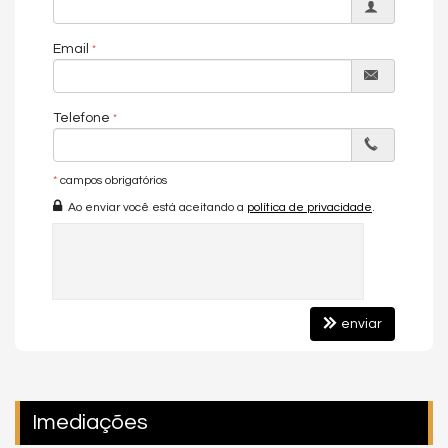
O condomínio dispõe de uma área de lazer completa, com
espaços pensados para todas as idades, promovendo
Email
convivência, relaxamento e qualidade de vida em um
ambiente moderno e exclusivo.
🔒
VALORIZAÇÃO, CONFORTO E EXCLUSIVIDADE
Telefone
Morar no La Città by Pininfarina -
Pasqualotto & GT
é investir em
um empreendimento com alto potencial de valorização, que
reúne localização estratégica, design internacional e padrão
*
campos obrigatórios
construtivo elevado, ideal tanto para moradia quanto para
Ao enviar você está aceitando a
política de privacidade
.
investimento.
Gostou deste Imóvel?
Entre em contato com nós da Central PR Consultor Executivo
para agendar uma visita, e conhecer esse lindo Apartamento!
enviar
Nós da Central de Negócios PR Consultor Executivo & Home
Design, trabalhamos com foco sempre nos melhores imóveis de
Balneário Camboriú e Região. ambém garimpamos
oportunidades de investimentos para que você possa ter um
ótimo investimento com a maior segurança, assim realizando
Imediações
seu sonho!