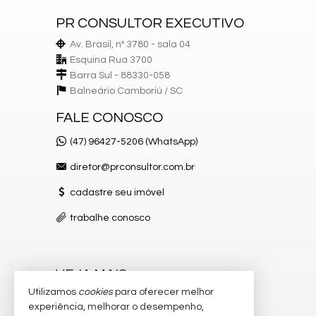
Sala de Jantar
PR CONSULTOR EXECUTIVO
Cozinha
Lavabo
Av. Brasil, nº 3780 - sala 04
Banheiro Social
Esquina Rua 3700
Piso Porcelanato
Acabamento em Gesso
Barra Sul - 88330-058
Balneário Camboriú /
SC
Características do Empreendimento
Sauna
FALE CONOSCO
Sala de Jogos
Salão de Festas
(47) 96427-5206 (WhatsApp)
Cinema
Piscina
diretor@prconsultor.com.br
Spa
Espaço Gourmet
cadastre seu imóvel
Espaço Fitness
Playground
trabalhe conosco
Brinquedoteca
Piscina Infantil
Elevador
Pet Place
VEJA MAIS
Quadra de Tênis
Quadra de Padel
Utilizamos
cookies
para oferecer melhor
receba nosso newsletter
Estar Social
experiência, melhorar o desempenho,