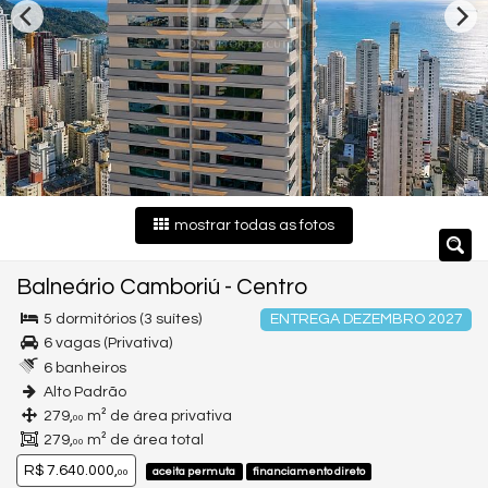
mostrar todas as fotos
Balneário Camboriú
-
Centro
5 dormitórios (3 suítes)
ENTREGA DEZEMBRO 2027
6 vagas (Privativa)
6 banheiros
Alto Padrão
279,
m² de área privativa
00
279,
m² de área total
00
R$ 7.640.000,
aceita permuta
financiamento direto
00