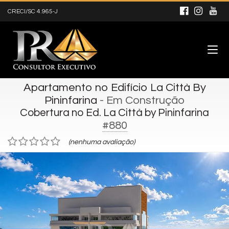
CRECI/SC 4.965-J
Apartamento no Edifício La Città By
Pininfarina
- Em Construção
Cobertura no Ed. La Città by Pininfarina
#880
(nenhuma avaliação)