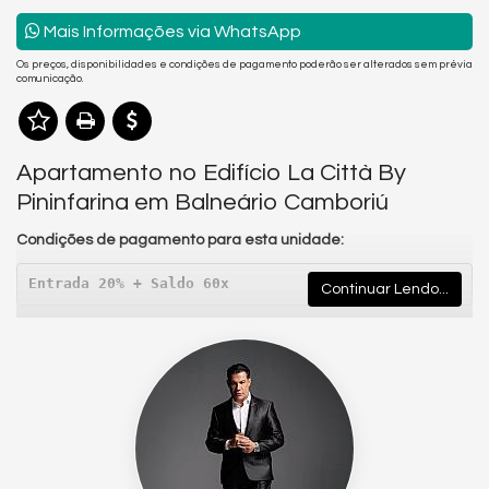
Mais Informações via WhatsApp
Os preços, disponibilidades e condições de pagamento poderão ser alterados sem prévia
comunicação.
Apartamento no Edifício La Città By
Pininfarina em Balneário Camboriú
Condições de pagamento para esta unidade:
Entrada 20% + 
Saldo 60x
Continuar Lendo...
🌆
EDIFÍCIO LA CITTÀ by PININFARINA - PASQUALOTTO & GT -
DESIGN, SOFISTICAÇÃO E INOVAÇÃO
O
Edifício La Città by Pininfarina
é um empreendimento que
eleva o conceito de morar bem em Balneário Camboriú. Um
projeto exclusivo que une o
design italiano de renome mundial
da Pininfarina
com a excelência construtiva da
Pasqualotto &
GT
, resultando em um residencial moderno, elegante e