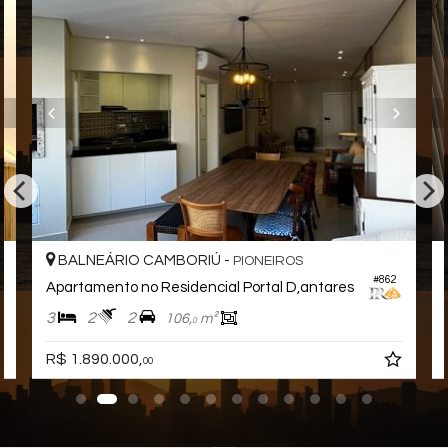
Empreendimentos:
Salão de Festas
Hall Decorado
Características do Imóvel
Ar Condicionado
Churrasqueira
Piso Porcelanato
Vista Mar
Acabamento em Gesso
Móveis Planejados
Área de Serviço
Sacada com Churrasqueira
Sala de Estar
BALNEÁRIO CAMBORIÚ -
PIONEIROS
Sala de Jantar
Cozinha
#862
Apartamento no Residencial Portal D,antares
Sacada Integrada
Banheiro Social
3
2
2
106,
m²
0
Características do Empreendimento
R$ 1.890.000,
00
Salão de Festas
Elevador
Entrada para Banhistas
Hall Decorado e Mobiliado