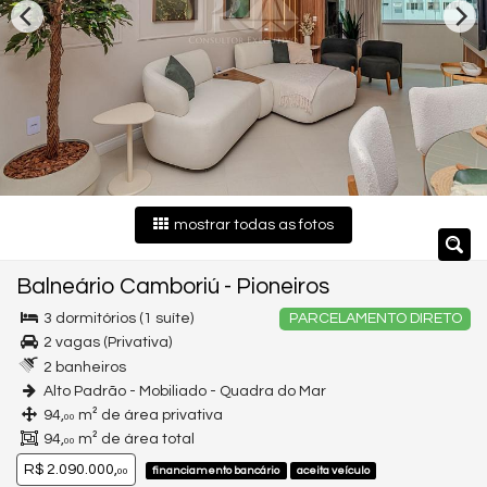
mostrar todas as fotos
Balneário Camboriú
-
Pioneiros
3 dormitórios (1 suíte)
PARCELAMENTO DIRETO
2 vagas (Privativa)
2 banheiros
Alto Padrão - Mobiliado - Quadra do Mar
94,
m² de área privativa
00
94,
m² de área total
00
R$ 2.090.000,
financiamento bancário
aceita veículo
00