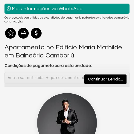
Mais Informações via WhatsApp
Os preços, disponibilidades e condições de pagamento poderão ser alterados sem prévia
comunicação.
Apartamento no Edifício Maria Mathilde
em Balneário Camboriú
Condições de pagameto para esta unidade:
Analisa entrada + parcelamento direto
Continuar Lendo...
Analisa permuta
🌟
Ed. Maria Mathilde – Conforto, localização e
praticidade a poucos passos do mar
Se você busca um apartamento pronto para morar, totalmente
reformado e localizado em uma das regiões mais desejadas