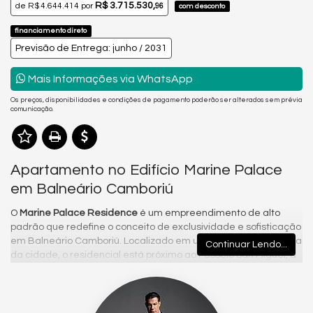
R$ 3.715.530,
de
R$ 4.644.414
por
96
com desconto
financiamento direto
Previsão de Entrega: junho / 2031
Mais Informações via WhatsApp
Os preços, disponibilidades e condições de pagamento poderão ser alterados sem prévia
comunicação.
Apartamento no Edifício Marine Palace
em Balneário Camboriú
O
Marine Palace Residence
é um empreendimento de alto
padrão que redefine o conceito de exclusividade e sofisticação
em Balneário Camboriú. Localizado em uma região privilegiada
Continuar Lendo...
da cidade, o residencial está próximo ao Passeio San Miguel, à
praia, restaurantes, comércios e aos principais pontos de
conveniência e lazer da região. Com impressionantes
154
metros de altura
,
47 pavimentos
e apenas
75 apartamentos
, o
empreendimento foi projetado para oferecer conforto,