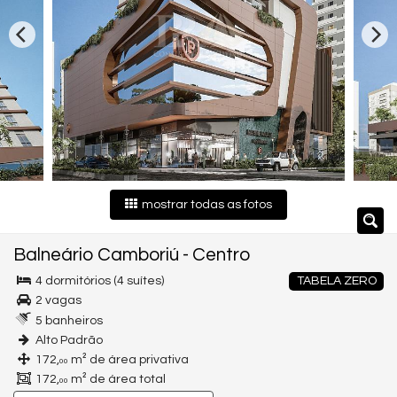
mostrar todas as fotos
Balneário Camboriú
-
Centro
4 dormitórios (4 suítes)
TABELA ZERO
2 vagas
5 banheiros
Alto Padrão
172,
m² de área privativa
00
172,
m² de área total
00