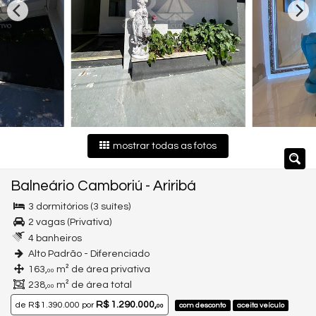
mostrar todas as fotos
Balneário Camboriú
-
Ariribá
3 dormitórios (3 suítes)
2 vagas (Privativa)
4 banheiros
Alto Padrão - Diferenciado
163,
m² de área privativa
00
238,
m² de área total
00
R$ 1.290.000,
de
R$ 1.390.000
por
com desconto
aceita veículo
00