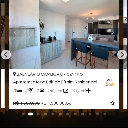
Apartamento:
03 Dormitórios sendo 03 Suítes
04 Banheiros
02 Vagas de garagem
Cozinha
Sala de Estar
Sala de Jantar
Lavabo
Living com pele de vidro
BALNEÁRIO CAMBORIÚ -
CENTRO
Empreendimento:
#933
Piscina
Apartamento no Edifício Efraim Residencial
Salão de Festas
3
4
2
180,
m²
101,
m²
Academia
0
0
Características do Imóvel
R$ 1.680.000
R$ 1.500.000,
00
Área de Serviço
Living
Sacada com Churrasqueira
Sala de Estar
Sala de Jantar