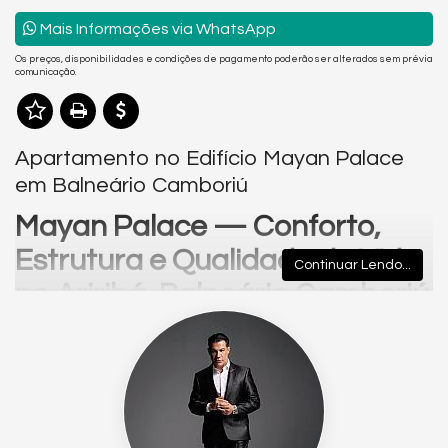
Mais Informações via WhatsApp
Os preços, disponibilidades e condições de pagamento poderão ser alterados sem prévia
comunicação.
Apartamento no Edifício Mayan Palace
em Balneário Camboriú
Mayan Palace — Conforto,
Estrutura e Qualidade de Vida
Continuar Lendo...
no Ariribá, Balneário Camboriú
💰
Condições Especiais para Esta
Unidade
• 35% de entrada