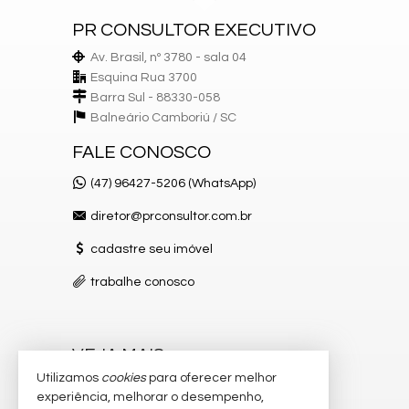
Terraço
PR CONSULTOR EXECUTIVO
Cozinha
Espaço Gourmet
Av. Brasil, nº 3780 - sala 04
Lavabo
Banheiro Social
Esquina Rua 3700
Churrasqueira
Barra Sul - 88330-058
Piso Porcelanato
Balneário Camboriú /
SC
Acabamento em Gesso
FALE CONOSCO
Características do Empreendimento
Salão de Festas
(47) 96427-5206 (WhatsApp)
Piscina
Espaço Gourmet
diretor@prconsultor.com.br
Espaço Fitness
Portão Eletrônico
cadastre seu imóvel
Piscina Infantil
Câmeras de Segurança
trabalhe conosco
Gás Central
Elevador
Deck Molhado
Entrada para Banhistas
Hall Decorado e Mobiliado
VEJA MAIS
Lounge
Utilizamos
cookies
para oferecer melhor
Estar Social
receba nosso newsletter
experiência, melhorar o desempenho,
Hidromassagem