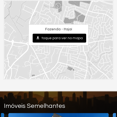
Descargas Dual Flush
Sky Office privativo com sacada
Infraestrutura para ponto de carregamento de veículos
elétricos
Fazenda - Itajaí
Food Box / Espaço delivery
Deck molhado
toque para ver no mapa
Yoga Space
Outdoor Lounge
Horta com especiarias
Pet Place
Mirante
Lounge
Espaço gourmet com mesa de poker
Ofurô
Imóveis Semelhantes
Terraço com vivência