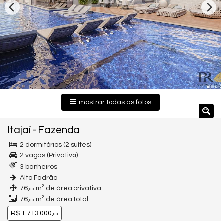
mostrar todas as fotos
Itajaí
-
Fazenda
2 dormitórios (2 suítes)
2 vagas (Privativa)
3 banheiros
Alto Padrão
76,
m² de área privativa
00
76,
m² de área total
00
R$ 1.713.000,
00