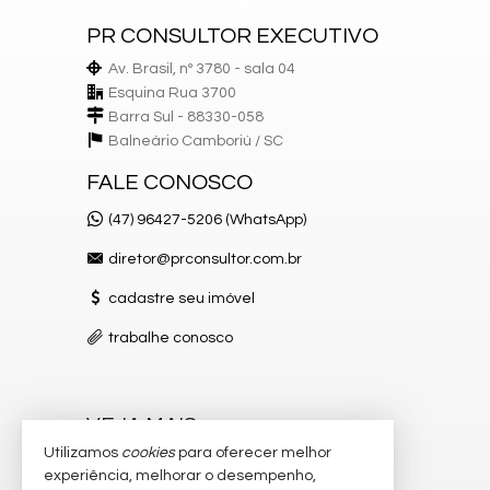
Fechadura com senha na porta de entrada
Gás Individual
PR CONSULTOR EXECUTIVO
Hidrômetro Individual
Home Office
Av. Brasil, nº 3780 - sala 04
Living
Esquina Rua 3700
Porcelanato
Barra Sul - 88330-058
Sacada
Balneário Camboriú /
SC
Sala de Estar
Sala de jantar
FALE CONOSCO
Vista Panorâmica Cozinha
Água quente e fria
(47) 96427-5206 (WhatsApp)
Área técnica
diretor@prconsultor.com.br
Empreendimento:
Academia
cadastre seu imóvel
Bicicletário
Brinquedoteca
trabalhe conosco
Elevador
Espaço gourmet
Jacuzzi
Lounge
VEJA MAIS
Medidores de água, luz e gás individuais
Utilizamos
cookies
para oferecer melhor
Piscina
receba nosso newsletter
Piscina adulta com borda infinita
experiência, melhorar o desempenho,