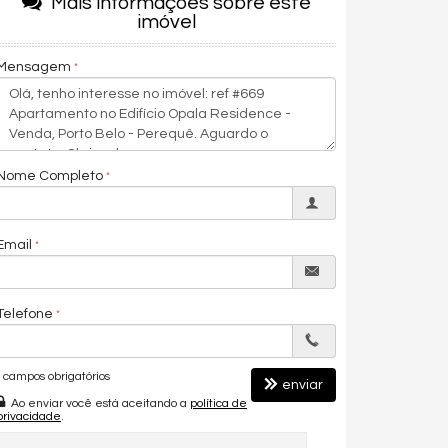
Mais informações sobre este
imóvel
Mensagem
Nome Completo
Email
Telefone
campos obrigatórios
enviar
Ao enviar você está aceitando a
política de
privacidade
.