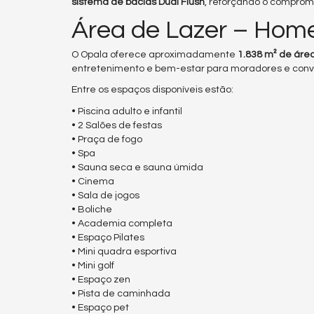
sistema de bacias Dual Flush
, reforçando o compromi
Área de Lazer – Hom
O Opala oferece aproximadamente
1.838 m² de área
entretenimento e bem-estar para moradores e conv
Entre os espaços disponíveis estão:
• Piscina adulto e infantil
• 2 Salões de festas
• Praça de fogo
• Spa
• Sauna seca e sauna úmida
• Cinema
• Sala de jogos
• Boliche
• Academia completa
• Espaço Pilates
• Mini quadra esportiva
• Mini golf
• Espaço zen
• Pista de caminhada
• Espaço pet