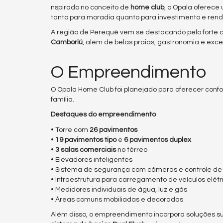
nspirado no conceito de
home club
, o Opala oferece
tanto para moradia quanto para investimento e ren
A região de Perequê vem se destacando pelo forte c
Camboriú
, além de belas praias, gastronomia e exc
O Empreendimento
O Opala Home Club foi planejado para oferecer conf
família.
Destaques do empreendimento
• Torre com
26 pavimentos
•
19 pavimentos tipo
e
6 pavimentos duplex
•
3 salas comerciais
no térreo
• Elevadores inteligentes
• Sistema de segurança com câmeras e controle de
• Infraestrutura para carregamento de veículos elétr
• Medidores individuais de água, luz e gás
• Áreas comuns mobiliadas e decoradas
Além disso, o empreendimento incorpora soluções 