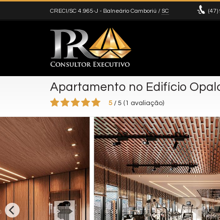
CRECI/SC 4.965-J
- Balneário Camboriú /
SC
(47)
Apartamento no Edifício Opal
5
/
5
(
1
avaliação)