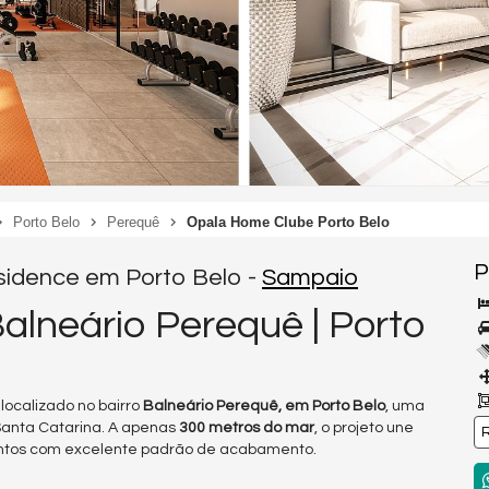
Porto Belo
Perequê
Opala Home Clube Porto Belo
P
sidence em Porto Belo -
Sampaio
lneário Perequê | Porto
calizado no bairro
Balneário Perequê, em Porto Belo
, uma
 Santa Catarina. A apenas
300 metros do mar
, o projeto une
R
mentos com excelente padrão de acabamento.