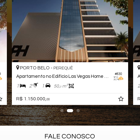
PORTO BELO -
PEREQUÊ
3
#830
Apartamento no Edifício Las Vegas Home Club
1
2
1
50,
m²
0
R$ 1.150.000,
R
00
FALE CONOSCO