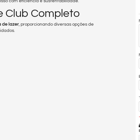
sso com eficiência e sustentabilidade.
e Club Completo
 de lazer
, proporcionando diversas opções de
idados.
*