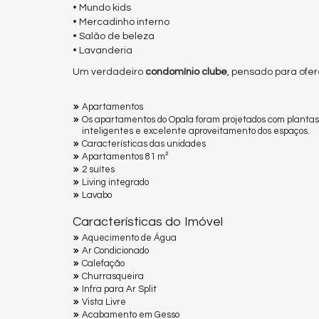
• Mundo kids
• Mercadinho interno
• Salão de beleza
• Lavanderia
Um verdadeiro
condomínio clube
, pensado para ofer
Apartamentos
Os apartamentos do Opala foram projetados com plantas
inteligentes e excelente aproveitamento dos espaços.
Características das unidades
Apartamentos 81 m²
2 suítes
Living integrado
Lavabo
Características do Imóvel
Aquecimento de Água
Ar Condicionado
Calefação
Churrasqueira
Infra para Ar Split
Vista Livre
Acabamento em Gesso