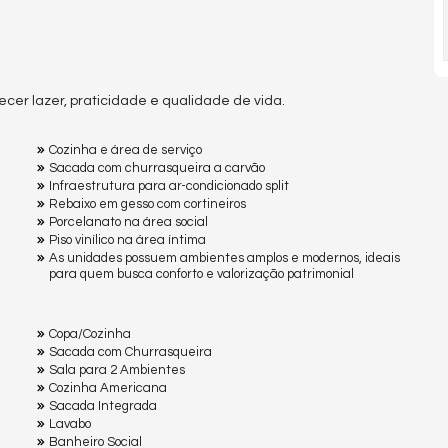
ecer lazer, praticidade e qualidade de vida.
Cozinha e área de serviço
Sacada com churrasqueira a carvão
Infraestrutura para ar-condicionado split
Rebaixo em gesso com cortineiros
Porcelanato na área social
Piso vinílico na área íntima
As unidades possuem ambientes amplos e modernos, ideais
para quem busca conforto e valorização patrimonial
Copa/Cozinha
Sacada com Churrasqueira
Sala para 2 Ambientes
Cozinha Americana
Sacada Integrada
Lavabo
Banheiro Social