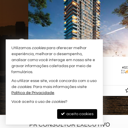
Utilizamos
cookies
para oferecer melhor
experiência, melhorar o desempenho,
analisar como você interage em nosso site e
PORTO BELO -
PEREQUÊ
gravar informações coletadas por meio de
#672
#32
ce
Apartamento no Edifício L`essence
formulários.
2
3
2
102,
m²
0
Ao utilizar esse site, você concorda com o uso
de
cookies
. Para mais informações visite
R$ 1.300.000,
00
Política de Privacidade
.
Você aceita o uso de
cookies
?
aceito cookies
PR CONSULTOR EXECUTIVO