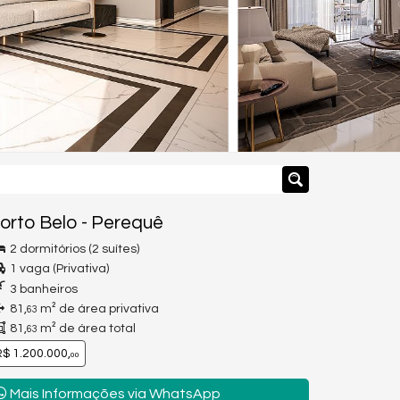
orto Belo
-
Perequê
2 dormitórios (2 suítes)
1 vaga (Privativa)
3 banheiros
81,
m² de área privativa
63
81,
m² de área total
63
$ 1.200.000,
00
Mais Informações via WhatsApp