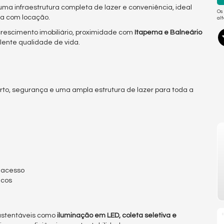
 uma infraestrutura completa de lazer e conveniência, ideal
Os
da com locação.
al
rescimento imobiliário, proximidade com
Itapema e Balneário
elente qualidade de vida.
orto, segurança e uma ampla estrutura de lazer para toda a
 acesso
icos
sustentáveis como
iluminação em LED, coleta seletiva e