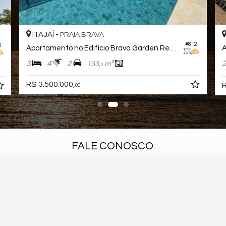
ITAJAÍ -
PRAIA BRAVA
#812
0
Apartamento no Edifício Brava Garden Residence
A
3
4
2
133,
m²
0
R$ 3.500.000,
R
00
FALE CONOSCO
(47) 96427-5206 (WhatsApp)
diretor@prconsultor.com.br
cadastre seu imóvel
trabalhe conosco