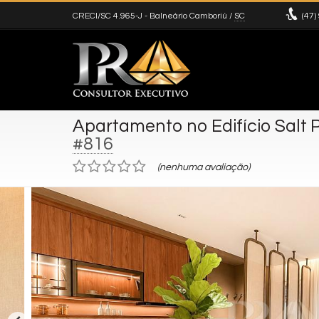
CRECI/SC 4.965-J
- Balneário Camboriú /
SC
(47)
Apartamento no Edifício Salt 
#816
(nenhuma avaliação)