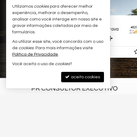
Utilizamos
cookies
para oferecer melhor
experiência, melhorar o desempenho,
analisar como você interage em nosso site e
ITAJAÍ -
PRAIA BRAVA
gravar informações coletadas por meio de
#556
#82
a
Apartamento no Edifício Salt Praia Brava
formulários.
2
2
1
98,
m²
73,
m²
0
0
Ao utilizar esse site, você concorda com o uso
de
cookies
. Para mais informações visite
R$ 1.693.000,
00
Política de Privacidade
.
Você aceita o uso de
cookies
?
aceito cookies
PR CONSULTOR EXECUTIVO
Av. Brasil, nº 3780 - sala 04
Esquina Rua 3700
Barra Sul - 88330-058
Balneário Camboriú /
SC