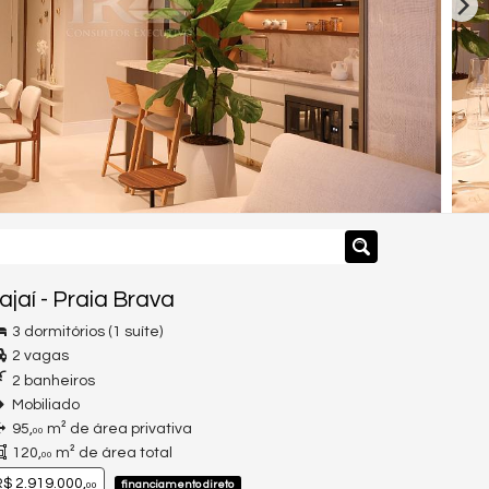
tajaí
-
Praia Brava
3 dormitórios (1 suíte)
2 vagas
2 banheiros
Mobiliado
95,
m² de área privativa
00
120,
m² de área total
00
$ 2.919.000,
financiamento direto
00