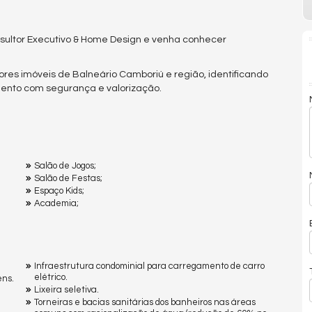
sultor Executivo & Home Design e venha conhecer
res imóveis de Balneário Camboriú e região, identificando
mento com segurança e valorização.
Salão de Jogos;
Salão de Festas;
Espaço Kids;
Academia;
Infraestrutura condominial para carregamento de carro
elétrico.
ens.
Lixeira seletiva.
Torneiras e bacias sanitárias dos banheiros nas áreas