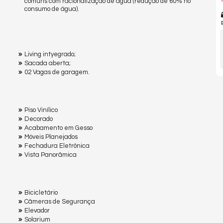
comuns com racionalização de água (redução de 60% no
*
consumo de água).
Living intyegrado;
Sacada aberta;
02 Vagas de garagem.
Piso Vinílico
Decorado
Acabamento em Gesso
Móveis Planejados
Fechadura Eletrônica
Vista Panorâmica
Bicicletário
Câmeras de Segurança
Elevador
Solarium