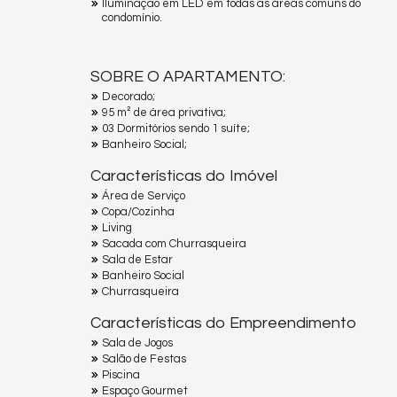
Iluminação em LED em todas as áreas comuns do
condomínio.
SOBRE O APARTAMENTO:
Decorado;
95 m² de área privativa;
03 Dormitórios sendo 1 suíte;
Banheiro Social;
Características do Imóvel
Área de Serviço
Copa/Cozinha
Living
Sacada com Churrasqueira
Sala de Estar
Banheiro Social
Churrasqueira
Características do Empreendimento
Sala de Jogos
Salão de Festas
Piscina
Espaço Gourmet