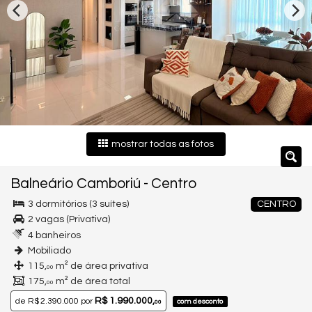
mostrar todas as fotos
Balneário Camboriú
-
Centro
3 dormitórios (3 suítes)
CENTRO
2 vagas (Privativa)
4 banheiros
Mobiliado
115,
m² de área privativa
00
175,
m² de área total
00
R$ 1.990.000,
de
R$ 2.390.000
por
com desconto
00