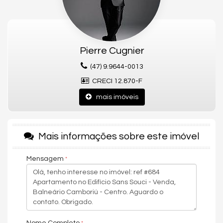
• Torre única residencial
• Condomínio de perfil tradicional (não é novo lançamento)
• Localização central estratégica
• Estrutura com:
Pierre Cugnier
• Piscina adulto e infantil
(47) 9.9644-0013
• Academia
CRECI 12.870-F
• Espaço gourmet
mais imóveis
• Salão de festas
• Bicicletário
Mais informações sobre este imóvel
• Acessibilidade
• Elevador ￼
Mensagem
⸻
🏠 Tipologia dos Apartamentos
• 3 suítes
• 115 m² ￼