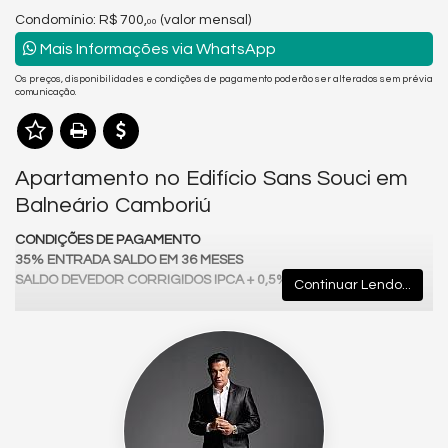
Condomínio: R$ 700,
(valor mensal)
00
Mais Informações via WhatsApp
Os preços, disponibilidades e condições de pagamento poderão ser alterados sem prévia
comunicação.
Apartamento no Edifício Sans Souci em
Balneário Camboriú
CONDIÇÕES DE PAGAMENTO
35% ENTRADA SALDO EM 36 MESES
SALDO DEVEDOR CORRIGIDOS IPCA + 0,5% A.M
Continuar Lendo...
O Edifício Sans Souci está localizado no Centro de Balneário
Camboriú, na região da Rua 600
uma área extremamente valorizada pela proximidade com
comércio, serviços e fácil acesso à praia. ￼
🏗️ Características do Empreendimento