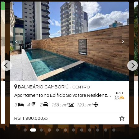
A
BALNEÁRIO CAMBORIÚ -
CENTRO
#921
Apartamento no Edifício Salvatore Residenziale
3
4
2
158,
m²
123,
m²
0
0
R$ 1.980.000,
00