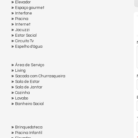
Elevador
Espaço gourmet
Interfone
Piscina
Internet
Jacuzzi
Estar Social
Circuito Tv
Espelho d'água
Área de Serviço
Living
Sacada com Churrasqueira
Sala de Estar
Sala de Jantar
Cozinha
Lavabo
Banheiro Social
Brinquedoteca
Piscina Infantil
*