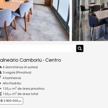
alneário Camboriú
-
Centro
4 dormitórios (4 suítes)
3 vagas (Privativa)
4 banheiros
Alto Padrão
133,
m² de área privativa
00
133,
m² de área total
00
$ 3.800.000,
00