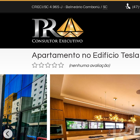
CRECI/SC 4.965-J
- Balneário Camboriú /
SC
(47)
Apartamento no Edifício Tesla
(nenhuma avaliação)