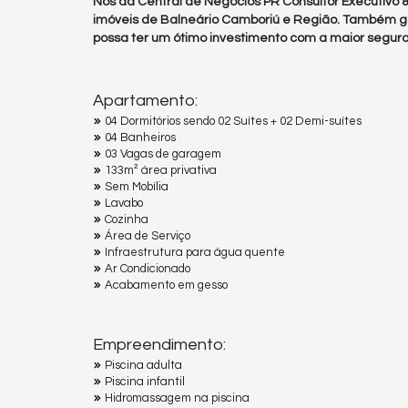
Nós da Central de Negócios PR Consultor Executivo
imóveis de Balneário Camboriú e Região. Também g
possa ter um ótimo investimento com a maior segura
Apartamento:
04 Dormitórios sendo 02 Suítes + 02 Demi-suítes
04 Banheiros
03 Vagas de garagem
133m² área privativa
Sem Mobília
Lavabo
Cozinha
Área de Serviço
Infraestrutura para água quente
Ar Condicionado
Acabamento em gesso
Empreendimento:
Piscina adulta
Piscina infantil
Hidromassagem na piscina