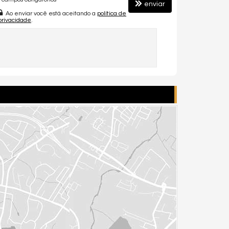
enviar
Ao enviar você está aceitando a
política de
privacidade
.