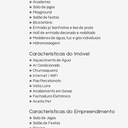
Academia
Sala de jogos
Playground
Salão de festas
Bicicletário
Entrada p/ banhistas e box de praia
Hall de entrada decorado e mobiliado
Medidores de água, luz e gás individuais
Hidromassagem
Características do Imóvel
Aquecimento de Água
Ar Condicionado
Churrasqueira
Internet / WiFi
Piso Porcelanato
Vista Livre
Acabamento em Gesso
Fechadura Eletrônica
Aceita Pet
Características do Empreendimento
Sala de Jogos
Salão de Festas