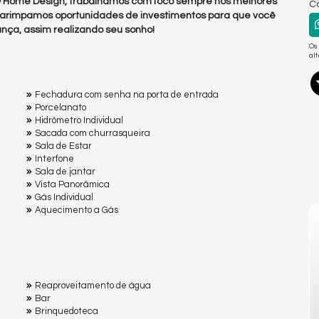
 & Home Design, trabalhamos com foco sempre nos melhores
Co
arimpamos oportunidades de investimentos para que você
nça, assim realizando seu sonho!
Os
al
Fechadura com senha na porta de entrada
Porcelanato
Hidrômetro Individual
Sacada com churrasqueira
Sala de Estar
Interfone
Sala de jantar
Vista Panorâmica
Gás Individual
Aquecimento a Gás
Reaproveitamento de água
Bar
Brinquedoteca