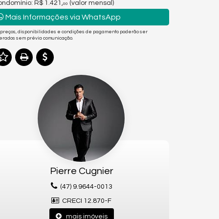
ndomínio: R$ 1.421,
(valor mensal)
00
Mais Informações via WhatsApp
 preços, disponibilidades e condições de pagamento poderão ser
terados sem prévia comunicação.
Pierre Cugnier
(47) 9.9644-0013
CRECI 12.870-F
mais imóveis