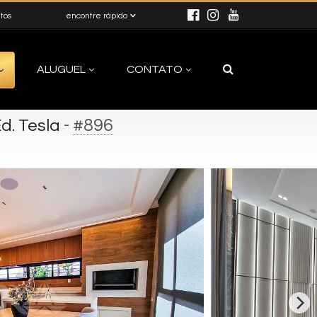
itos
encontre rápido
ALUGUEL
CONTATO
-
#896
d. Tesla