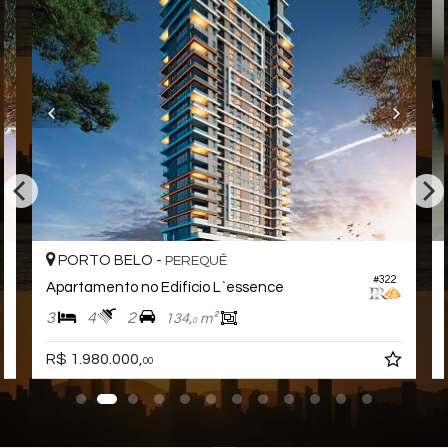
PORTO BELO -
PEREQUÊ
#322
Apartamento no Edifício L`essence
3
4
2
134,
m²
0
R$ 1.980.000,
00