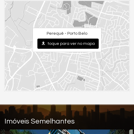
Piso Porcelanato
Acabamento em Gesso
Características do Empreendimento
Sala de Jogos
Salão de Festas
Piscina
Perequê - Porto Belo
Espaço Fitness
Deck Molhado
toque para ver no mapa
Solarium
Imóveis Semelhantes