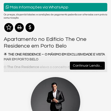
Mais Informações via WhatsApp
Os preços, disponibilidades e condições de pagamento poderão ser alterados sem prévia
comunicação.
Apartamento no Edifício The One
Residence em Porto Belo
🌟
THE ONE RESIDENCE – O MÁXIMO EM EXCLUSIVIDADE E VISTA
MAR EM PORTO BELO
Continuar Lendo...
O
The One Residence
eleva o conceito de alto padrão ao
entregar o que poucos empreendimentos oferecem:
uma
unidade por andar
, vista permanente para o mar e uma
arquitetura clássica que se destaca pela imponência e pelo
acabamento pastilhado que marca presença no skyline de
Porto Belo.
Cada detalhe foi minuciosamente planejado para proporcionar
uma experiência única de privacidade, conforto e elegância.
Com uma planta ampla, funcional e extremamente iluminada, o