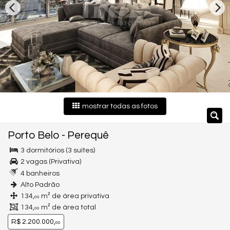
mostrar todas as fotos
Porto Belo
-
Perequê
3 dormitórios (3 suítes)
2 vagas (Privativa)
4 banheiros
Alto Padrão
134,
m² de área privativa
00
134,
m² de área total
00
R$ 2.200.000,
00