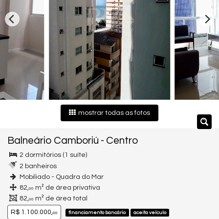
mostrar todas as fotos
Balneário Camboriú
-
Centro
2 dormitórios (1 suíte)
2 banheiros
Mobiliado - Quadra do Mar
82,
m² de área privativa
00
82,
m² de área total
00
R$ 1.100.000,
financiamento bancário
aceita veículo
00