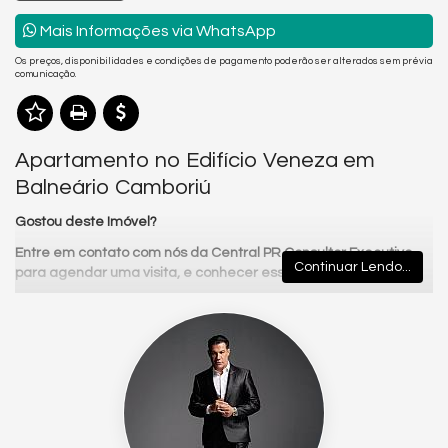
Mais Informações via WhatsApp
Os preços, disponibilidades e condições de pagamento poderão ser alterados sem prévia
comunicação.
Apartamento no Edifício Veneza em
Balneário Camboriú
Gostou deste Imóvel?
Entre em contato com nós da Central PR Consultor Executivo
Continuar Lendo...
para agendar uma visita, e conhecer esse lindo Apartamento!
Nós da Central de Negócios PR Consultor Executivo & Home
Design, trabalhamos com foco sempre nos melhores imóveis de
Balneário Camboriú e Região. Também garimpamos
oportunidades de investimentos para que você possa ter um
ótimo investimento com a maior segurança, assim realizando
seu sonho!