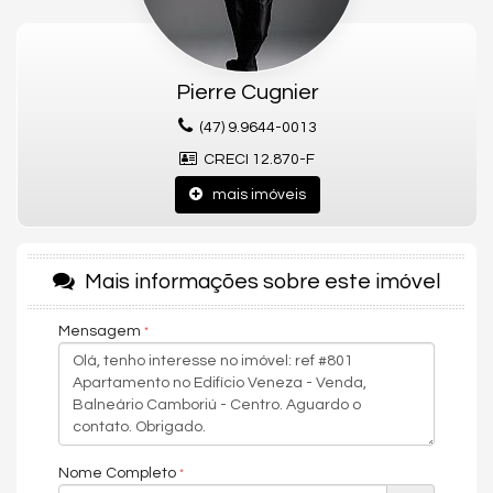
Apartamento Mobiliado á 80 metros da Praia de Balneário Camboriú
Localizado a apenas 80 metros da praia, na quadra do mar, você
terá fácil acesso a tudo que Balneário Camboriú tem a oferecer.
Pierre Cugnier
SOBRE O APARTAMENTO:
02 Dormitórios
(47) 9.9644-0013
Living
Sala de Estar
CRECI 12.870-F
Sala de Jantar
mais imóveis
Cozinha
Banheiro
NÃO tem vaga de Garagem
Área privativa: 82,00 m²
Mais informações sobre este imóvel
SOBRE O EMPREENDIMENTO:
Mensagem
Salão de Festas
Churrasqueira a Carvão
Zelador
Portaria 24h
Não perca a oportunidade de viver em um dos endereços mais
desejados da cidade!
Características do Imóvel
Nome Completo
Ar Condicionado