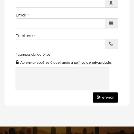
Vista Mar
Área de Serviço
Living
Email
Cozinha
Sacada Integrada
Banheiro Social
Telefone
Características do Empreendimento
Salão de Festas
Portaria 24h
*
campos obrigatórios
Quiosque Externo
Elevador
Ao enviar você está aceitando a
política de privacidade
.
enviar