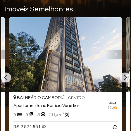
Imóveis Semelhantes
BALNEÁRIO CAMBORIÚ -
CENTRO
#424
Apartamento no Edifício Venetian
3
3
3
131,
m²
0
R$ 2.574.551,
62