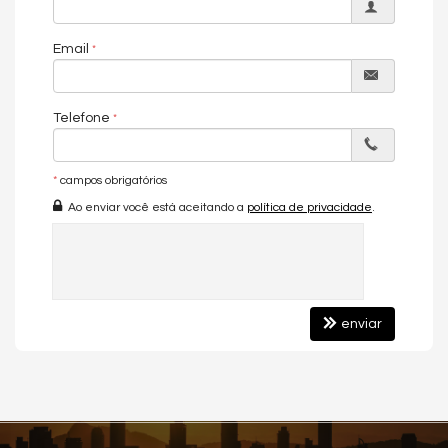
Gostou deste Imóvel?
Entre em contato com nós da Central PR Consultor Executivo
Email
para agendar uma visita, e conhecer esse lindo Apartamento!
Nós da Central de Negócios PR Consultor Executivo & Home
Design, trabalhamos com foco sempre nos melhores imóveis de
Telefone
Balneário Camboriú e Região. Também garimpamos
oportunidades de investimentos para que você possa ter um
ótimo investimento com a maior segurança, assim realizando
*
campos obrigatórios
seu sonho!
Ao enviar você está aceitando a
política de privacidade
.
Apartamento:
04 Dormitórios sendo 04 Suítes
04 Banheiros
03 Vagas de garagem
Cozinha
enviar
Sala de estar
Sala de jantar
Área Privativa 165m²
Empreendimento:
Piscina