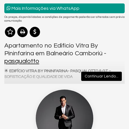
Mais Informações via WhatsApp
Os preços, disponibilidades e condições de pagamento poderão ser alterados sem prévia
comunicação.
Apartamento no Edifício Vitra By
Pininfarina em Balneário Camboriú -
pasqualotto
🌟
EDIFÍCIO VITRA BY PININFARINA- PASQUALOTTO & GT –
Continuar Lendo...
SOFISTICAÇÃO E QUALIDADE DE VIDA
O
Vitra by Pininfarina
, desenvolvido pela
Pasqualotto & GT
, é um
empreendimento residencial que une design contemporâneo,
conforto e funcionalidade. Projetado para atender às
necessidades de quem busca um padrão elevado de moradia,
se destaca pela excelência em cada detalhe.
🏢
PROJETO ARQUITETÔNICO MODERNO
Com arquitetura atual e fachada elegante, transmite presença