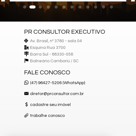
Características do Empreendimento
Bar
Sala de Jogos
Salão de Festas
Piscina
Quadra Esportiva
PR CONSULTOR EXECUTIVO
Espaço Gourmet
Espaço Fitness
Av. Brasil, nº 3780 - sala 04
Portão Eletrônico
Esquina Rua 3700
Playground
Barra Sul - 88330-058
Brinquedoteca
Balneário Camboriú /
SC
Elevador
Pìscina Térmica
FALE CONOSCO
Hall Decorado e Mobiliado
(47) 96427-5206 (WhatsApp)
diretor@prconsultor.com.br
cadastre seu imóvel
trabalhe conosco