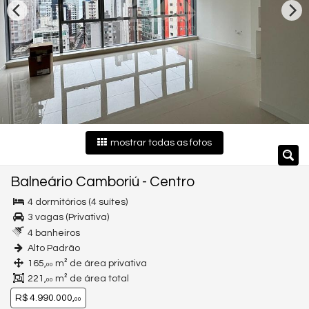
mostrar todas as fotos
Balneário Camboriú
-
Centro
4 dormitórios (4 suítes)
3 vagas (Privativa)
4 banheiros
Alto Padrão
165,
m² de área privativa
00
221,
m² de área total
00
R$ 4.990.000,
00