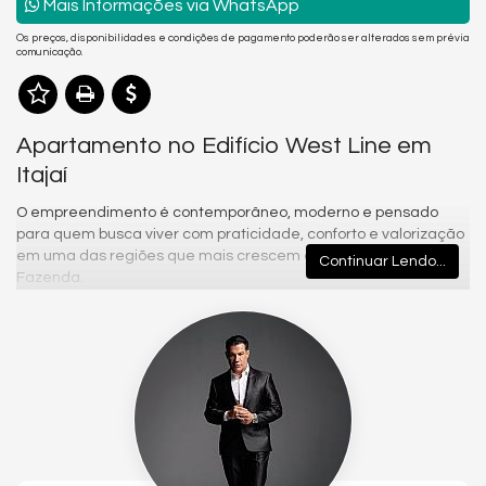
Mais Informações via WhatsApp
Os preços, disponibilidades e condições de pagamento poderão ser alterados sem prévia
comunicação.
Apartamento no Edifício West Line em
Itajaí
O empreendimento é contemporâneo, moderno e pensado
para quem busca viver com praticidade, conforto e valorização
em uma das regiões que mais crescem em Itajaí: o Bairro
Continuar Lendo...
Fazenda.
Com arquitetura assinada pela MDPLAN, o projeto apresenta
uma fachada marcante, com linhas atuais, volumetria
imponente e um embasamento diferenciado, trazendo
identidade visual forte e presença urbana sofisticada. O
conceito do empreendimento valoriza a conectividade, a
funcionalidade e o estilo de vida moderno, reunindo
apartamentos compactos, plantas amplas, studios e opções
duplex em um projeto completo e versátil.