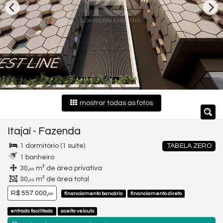
mostrar todas as fotos
Itajaí
-
Fazenda
1 dormitório (1 suíte)
TABELA ZERO
1 banheiro
30,
m² de área privativa
00
30,
m² de área total
00
R$ 557.000,
financiamento bancário
financiamento direto
00
entrada facilitada
aceita veículo