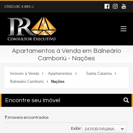
CRECI/SC 4.965-J
Apartamentos à Venda em Balneário
Camboriú - Nações
Imóveis à Venda
Apartamentos
Santa Catarina
Balneário Camboriú
Nações
Encontre seu Imóvel
7
imóveis encontrados
Exibir
24 POR PÁGINA