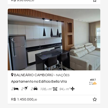
R$ 930.000,
00
BALNEÁRIO CAMBORIÚ -
NAÇÕES
#887
Apartamento no Edifício Bella Vita
2
2
2
108,
m²
94,
m²
0
0
R$ 1.450.000,
00