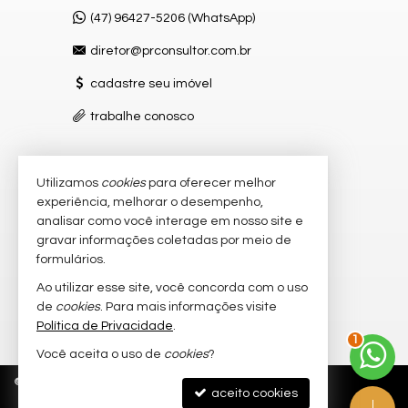
(47) 96427-5206 (WhatsApp)
diretor@prconsultor.com.br
cadastre seu imóvel
trabalhe conosco
Utilizamos
cookies
para oferecer melhor
VEJA MAIS
experiência, melhorar o desempenho,
receba nosso newsletter
analisar como você interage em nosso site e
gravar informações coletadas por meio de
indicadores financeiros
formulários.
imóveis favoritos
Ao utilizar esse site, você concorda com o uso
de
cookies
. Para mais informações visite
2
mapa de imóveis
Política de Privacidade
.
Você aceita o uso de
cookies
?
©
2026
CRECI/SC 4.965-J
Política de Privacidade
aceito cookies