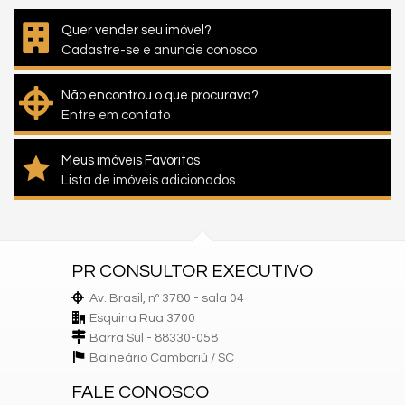
Quer vender seu imóvel?
Cadastre-se e anuncie conosco
Não encontrou o que procurava?
Entre em contato
Meus imóveis Favoritos
Lista de imóveis adicionados
PR CONSULTOR EXECUTIVO
Av. Brasil, nº 3780 - sala 04
Esquina Rua 3700
Barra Sul - 88330-058
Balneário Camboriú /
SC
FALE CONOSCO