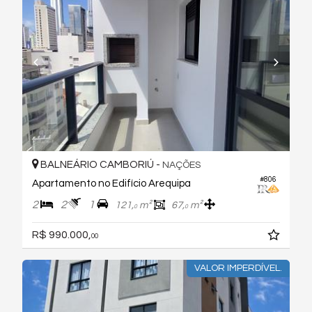
BALNEÁRIO CAMBORIÚ -
NAÇÕES
#806
Apartamento no Edifício Arequipa
2
2
1
121,
m²
67,
m²
0
0
R$ 990.000,
00
VALOR IMPERDÍVEL.