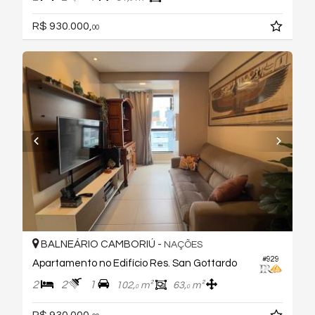
R$ 930.000,
00
BALNEÁRIO CAMBORIÚ -
NAÇÕES
#929
Apartamento no Edifício Res. San Gottardo
2
2
1
102,
m²
63,
m²
0
0