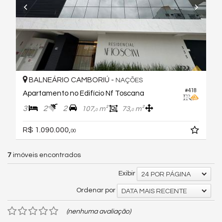
BALNEÁRIO CAMBORIÚ -
NAÇÕES
#418
Apartamento no Edifício Nf Toscana
3
2
2
107,
m²
73,
m²
0
0
R$ 1.090.000,
00
7
imóveis encontrados
Exibir
24 POR PÁGINA
Ordenar por
DATA MAIS RECENTE
(nenhuma avaliação)