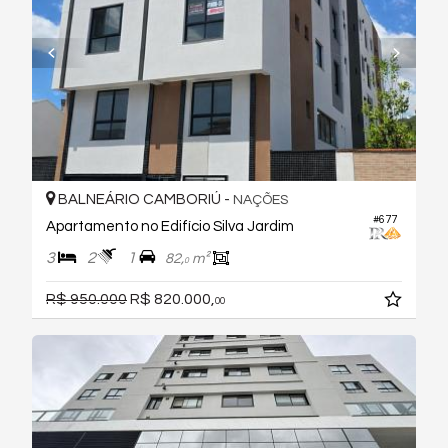
BALNEÁRIO CAMBORIÚ -
NAÇÕES
#677
Apartamento no Edifício Silva Jardim
3
2
1
82,
m²
0
R$ 950.000
R$ 820.000,
00