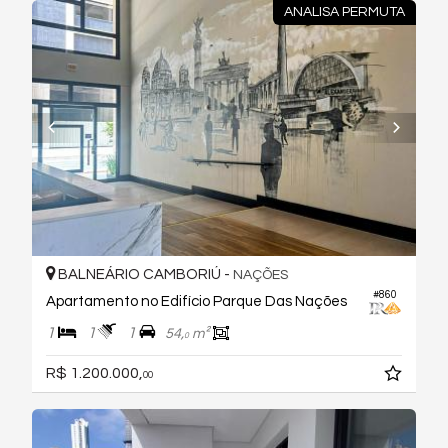
ANALISA PERMUTA
BALNEÁRIO CAMBORIÚ -
NAÇÕES
#860
Apartamento no Edifício Parque Das Nações
1
1
1
54,
m²
0
R$ 1.200.000,
00