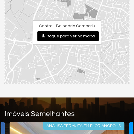
Espaço Gourmet
Espaço Fitness
Piscina Infantil
Hidromassagem
Centro - Balneário Camboriú
toque para ver no mapa
Imóveis Semelhantes
ANALISA PERMUTA EM FLORIANÓPOLIS