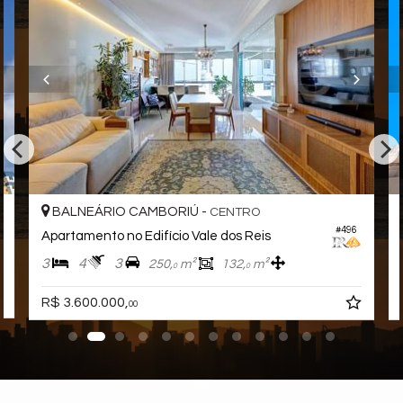
BALNEÁRIO CAMBORIÚ -
CENTRO
#496
Apartamento no Edifício Vale dos Reis
3
4
3
250,
m²
132,
m²
0
0
R$ 3.600.000,
00