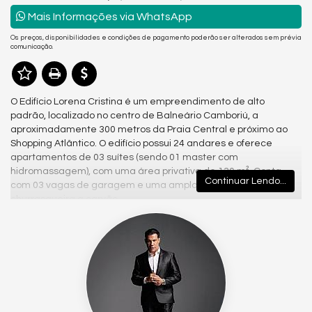
Mais Informações via WhatsApp
Os preços, disponibilidades e condições de pagamento poderão ser alterados sem prévia
comunicação.
O Edifício Lorena Cristina é um empreendimento de alto
padrão, localizado no centro de Balneário Camboriú, a
aproximadamente 300 metros da Praia Central e próximo ao
Shopping Atlântico. O edifício possui 24 andares e oferece
apartamentos de 03 suítes (sendo 01 master com
hidromassagem), com uma área privativa de 130 m². Conta
Continuar Lendo...
com 03 vagas de garagem e uma ampla sacada com
churrasqueira a carvão.
A área de lazer do Edifício Lorena Cristina é completa, incluindo
piscinas adulto e infantil (com raia), salão de festas, academia,
spa e sauna, sala de cinema, sala de jogos, playground, pista
de cooper, lan house, espaço grill, gazebo, solarium e quiosque
externo, além de sala de massagem. Essas comodidades
oferecem conforto e qualidade de vida aos moradores.
Gostou deste Imóvel?