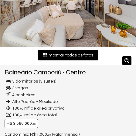
mostrar todas as fotos
Balneário Camboriú
-
Centro
3 dormitórios (3 suítes)
3 vagas
4 banheiros
Alto Padrão - Mobiliado
130,
m² de área privativa
00
130,
m² de área total
00
R$ 3.590.000,
00
Condomínio: R$ 1.000,
(valor mensal)
00