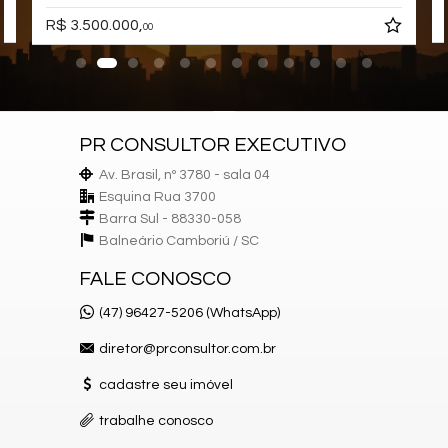
Elevador
R$ 3.500.000,
00
Hall Decorado e Mobiliado
PR CONSULTOR EXECUTIVO
Av. Brasil, nº 3780 - sala 04
Esquina Rua 3700
Barra Sul - 88330-058
Balneário Camboriú /
SC
FALE CONOSCO
(47) 96427-5206 (WhatsApp)
diretor@prconsultor.com.br
cadastre seu imóvel
trabalhe conosco