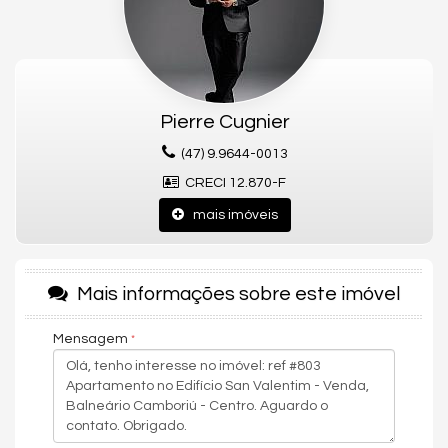
estratégica, proporciona mobilidade e conveniência no dia a
dia, permitindo desfrutar do melhor que Balneário Camboriú
tem a oferecer, a poucos minutos do mar.
Ideal para quem busca qualidade de vida, segurança e
valorização imobiliária em uma das cidades mais desejadas do
litoral catarinense.
Pierre Cugnier
Gostou deste Imóvel?
(47) 9.9644-0013
Entre em contato com nós da Central PR Consultor Executivo
CRECI 12.870-F
para agendar uma visita, e conhecer esse lindo Apartamento!
mais imóveis
Nós da Central de Negócios PR Consultor Executivo & Home
Design, trabalhamos com foco sempre nos melhores imóveis de
Balneário Camboriú e Região. Também garimpamos
oportunidades de investimentos para que você possa ter um
Mais informações sobre este imóvel
ótimo investimento com a maior segurança, assim realizando
seu sonho!
Mensagem
Apartamento:
03 Dormitórios sendo 03 Suítes
04 Banheiros
03 Vagas de garagem