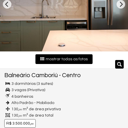
mostrar todas as fotos
Balneário Camboriú
-
Centro
3 dormitórios (3 suítes)
3 vagas (Privativa)
4 banheiros
Alto Padrão - Mobiliado
130,
m² de área privativa
00
130,
m² de área total
00
R$ 3.500.000,
00