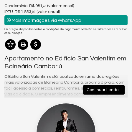
Condomínio: R$ 981,
(valor mensal)
00
IPTU
: R$ 1.853,
(valor anual)
99
Mais Informações via WhatsApp
Os preços, disponibilidades e condições de pagamento poderão ser alterados sem prévia
comunicação.
Apartamento no Edifício San Valentim em
Balneário Camboriú
O Edifício San Valentim está localizado em uma das regiões
mais valorizadas de Balneário Camboriú, próximo à praia, com
fácil acesso a comércios, restaurantes, serviços e às principais
Continuar Lendo...
vias da cidade. O empreendimento combina conforto,
praticidade e excelente localização, sendo uma ótima opção
tanto para moradia quanto para investimento.
Com arquitetura moderna e ambientes bem planejados, o San
Valentim oferece apartamentos amplos, com ótima iluminação
natural e acabamentos de qualidade. Sua localização