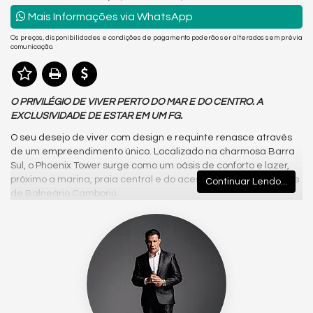
Mais Informações via WhatsApp
Os preços, disponibilidades e condições de pagamento poderão ser alterados sem prévia
comunicação.
O PRIVILÉGIO DE VIVER PERTO DO MAR E DO CENTRO. A
EXCLUSIVIDADE DE ESTAR EM UM FG.
O seu desejo de viver com design e requinte renasce através
de um empreendimento único. Localizado na charmosa Barra
Sul, o Phoenix Tower surge como um oásis de conforto e lazer,
próximo a marina, praia central e do acesso às praias agrestes
Continuar Lendo...
de Balneário Camboriú.
Gostou deste Imóvel?
Entre em contato com nós da Central PR Consultor Executivo
para agendar uma visita, e conhecer esse lindo Apartamento!
Nós da Central de Negócios PR Consultor Executivo & Home
Design, trabalhamos com foco sempre nos melhores imóveis de
Balneário Camboriú e Região. Também garimpamos