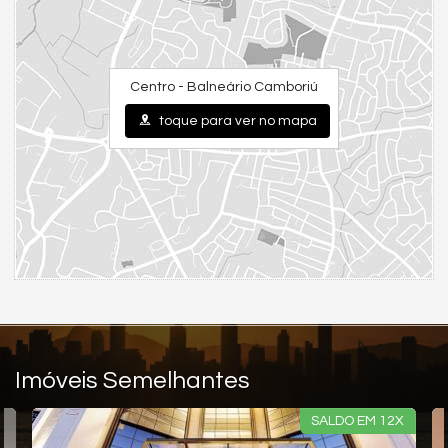
Cinema
Piscina
Quadra Esportiva
Spa
Espaço Gourmet
Centro - Balneário Camboriú
Espaço Fitness
Playground
toque para ver no mapa
Brinquedoteca
Quiosque Externo
Espaço Zen
Imóveis Semelhantes
SALDO EM 12X