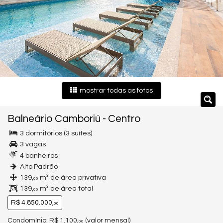
mostrar todas as fotos
Balneário Camboriú
-
Centro
3 dormitórios (3 suítes)
3 vagas
4 banheiros
Alto Padrão
139,
m² de área privativa
00
139,
m² de área total
00
R$ 4.850.000,
00
Condomínio: R$ 1.100,
(valor mensal)
00