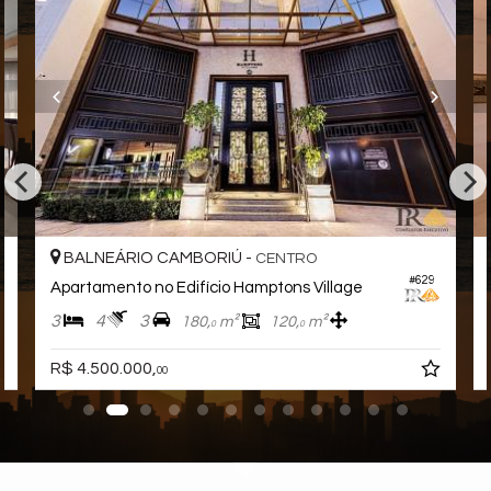
BALNEÁRIO CAMBORIÚ -
CENTRO
#629
Apartamento no Edifício Hamptons Village
3
4
3
180,
m²
120,
m²
0
0
R$ 4.500.000,
00