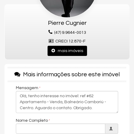
oportunidades de investimentos para que você possa ter um
ótimo investimento com a maior segurança, assim realizando
seu sonho!
Pierre Cugnier
Apartamento:
(47) 9.9644-0013
03 Dormitórios sendo 03 Suítes
03 Vagas de garagem
CRECI 12.870-F
04 Banheiros
Sala de Estar
mais imóveis
Sala de Jantar
Cozinha
Área de Serviço
Lavabo
Mais informações sobre este imóvel
Mobiliado Equipado e Decorado
Ar Condicionado
139m² área privativa
Mensagem
Empreendimento:
Academia
Sala de jogos
Playground
Nome Completo
Brinquedoteca
Salão de festas