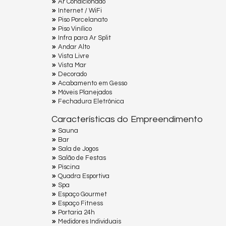
Ar Condicionado
Internet / WiFi
Piso Porcelanato
Piso Vinílico
Infra para Ar Split
Andar Alto
Vista Livre
Vista Mar
Decorado
Acabamento em Gesso
Móveis Planejados
Fechadura Eletrônica
Características do Empreendimento
Sauna
Bar
Sala de Jogos
Salão de Festas
Piscina
Quadra Esportiva
Spa
Espaço Gourmet
Espaço Fitness
Portaria 24h
Medidores Individuais