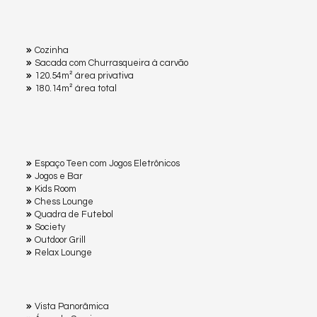
Cozinha
Sacada com Churrasqueira à carvão
120.54m² área privativa
180.14m² área total
Espaço Teen com Jogos Eletrônicos
Jogos e Bar
Kids Room
Chess Lounge
Quadra de Futebol
Society
Outdoor Grill
Relax Lounge
Vista Panorâmica