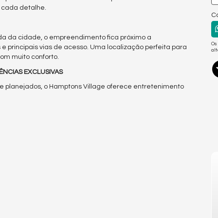
 cada detalhe.
Co
da da cidade, o empreendimento fica próximo a
Os
 e principais vias de acesso. Uma localização perfeita para
al
om muito conforto.
IÊNCIAS EXCLUSIVAS
 planejados, o Hamptons Village oferece entretenimento