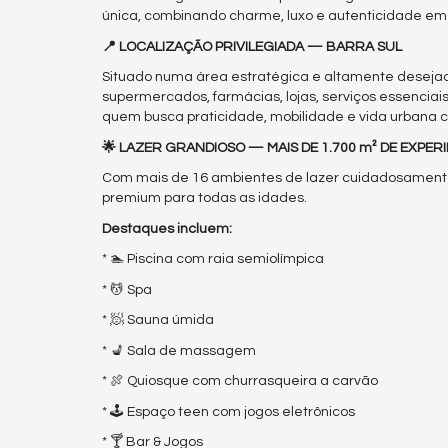
única, combinando charme, luxo e autenticidade em
📍 LOCALIZAÇÃO PRIVILEGIADA — BARRA SUL
Situado numa área estratégica e altamente deseja
supermercados, farmácias, lojas, serviços essenciais
quem busca praticidade, mobilidade e vida urbana c
🌟 LAZER GRANDIOSO — MAIS DE 1.700 m² DE EXPER
Com mais de 16 ambientes de lazer cuidadosamente
premium para todas as idades.
Destaques incluem:
* 🏊 Piscina com raia semiolímpica
* 💆 Spa
* 🧖 Sauna úmida
* 💺 Sala de massagem
* 🍖 Quiosque com churrasqueira a carvão
* 🕹️ Espaço teen com jogos eletrônicos
* 🍸 Bar & Jogos