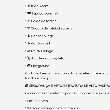
* 👶 Kids Room
* 🍽️ Espaço gourmet
* 🎉 Salão de festas
* ⚽ Quadra de futebol society
* ♟️ Chess Lounge
* 🔥 Outdoor grill
* 🌿 Relax Lounge
* 🏋️ Academia completa
* 🧒 Playground
Cada ambiente traduz o estilo leve, elegante e ac
família e amigo
🔐 SEGURANÇA E INFRAESTRUTURA DE ALTO PADRÃ
O condomínio mantém o padrão Embraed de excelê
* Porteiros 24h
* Sistema avançado de câmeras