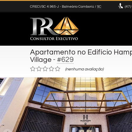
CRECI/SC 4.965-J
- Balneário Camboriú /
SC
(47)
Apartamento no Edifício Hamp
-
#629
Village
(nenhuma avaliação)