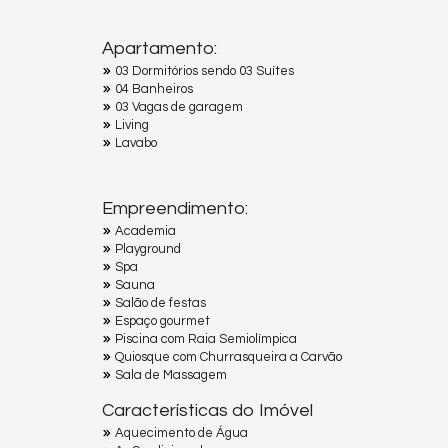
Apartamento:
03 Dormitórios sendo 03 Suítes
04 Banheiros
03 Vagas de garagem
Living
Lavabo
Empreendimento:
Academia
Playground
Spa
Sauna
Salão de festas
Espaço gourmet
Piscina com Raia Semiolímpica
Quiosque com Churrasqueira a Carvão
Sala de Massagem
Características do Imóvel
Aquecimento de Água