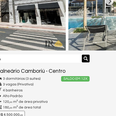
e
alneário Camboriú
-
Centro
3 dormitórios (3 suítes)
SALDO EM 12X
3 vagas (Privativa)
4 banheiros
Alto Padrão
120,
m² de área privativa
00
180,
m² de área total
00
$ 4.500.000,
00