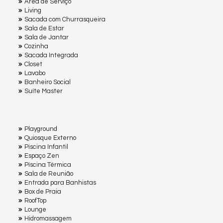
Área de Serviço
Living
Sacada com Churrasqueira
Sala de Estar
Sala de Jantar
Cozinha
Sacada Integrada
Closet
Lavabo
Banheiro Social
Suíte Master
Playground
Quiosque Externo
Piscina Infantil
Espaço Zen
Pìscina Térmica
Sala de Reunião
Entrada para Banhistas
Box de Praia
RoofTop
Lounge
Hidromassagem