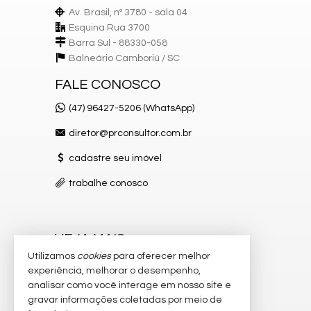
Av. Brasil, nº 3780 - sala 04
Esquina Rua 3700
Barra Sul - 88330-058
Balneário Camboriú /
SC
FALE CONOSCO
(47) 96427-5206 (WhatsApp)
diretor@prconsultor.com.br
cadastre seu imóvel
trabalhe conosco
VEJA MAIS
Utilizamos
cookies
para oferecer melhor
receba nosso newsletter
experiência, melhorar o desempenho,
analisar como você interage em nosso site e
indicadores financeiros
gravar informações coletadas por meio de