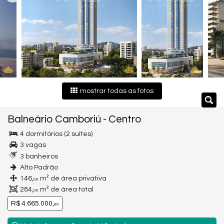
mostrar todas as fotos
Balneário Camboriú
-
Centro
4 dormitórios (2 suítes)
3 vagas
3 banheiros
Alto Padrão
146,
m² de área privativa
00
284,
m² de área total
00
R$ 4.665.000,
00