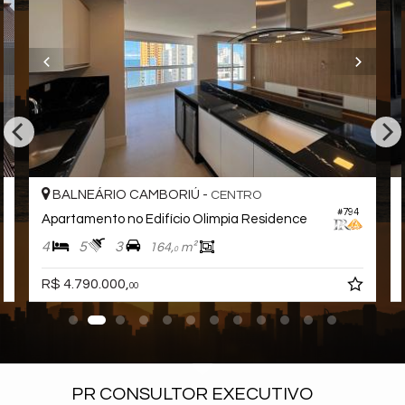
Cozinha
Lavabo
Características do Empreendimento
Sauna
Bar
Sala de Jogos
Salão de Festas
Piscina
Spa
Espaço Gourmet
Espaço Fitness
Playground
BALNEÁRIO CAMBORIÚ -
CENTRO
Brinquedoteca
#794
Apartamento no Edifício Olimpia Residence
Piscina Infantil
Elevador
4
5
3
164,
m²
0
Espaço Zen
Lounge
R$ 4.790.000,
00
PR CONSULTOR EXECUTIVO