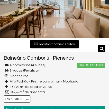
mostrar todas as fotos
Balneário Camboriú
-
Pioneiros
4 dormitórios (4 suítes)
SALDO EM 120X
3 vagas (Privativa)
5 banheiros
Alto Padrão - Frente para o mar - Mobiliado
151,
m² de área privativa
28
342,
m² de área total
00
R$ 8.136.000,
00