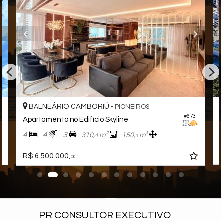
BALNEÁRIO CAMBORIÚ -
PIONEIROS
#673
Apartamento no Edifício Skyline
4
4
3
310,
m²
150,
m²
4
0
R$ 6.500.000,
00
PR CONSULTOR EXECUTIVO