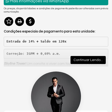
Mais Informações via WhatsApp
Os preços, disponibilidades e condições de pagamento poderão ser alterados sem prévia
comunicação.
Condições especiais de pagamento para esta unidade:
Entrada de 14% + Saldo em 
120x
Correção: IGPM + 0,69% a.m.
Continuar Lendo...
Skyline Tower:
Um convite a viver com todo conforto a 200m do
mar. Entre o céu e o mar, tudo o que mais importa para você!
Localizado na Barra Norte de Balneário Camboriú, a poucos
minutos da beira da praia, o Skyline Tower é o destino perfeito
para quem busca um cotidiano de conforto e equilíbrio com a
natureza.
Dessa forma, além de estar perto da praia mais famosa da
cidade, você ainda garante infraestrutura completa para
facilitar o seu dia a dia. O edifício Skyline Tower em Balneário