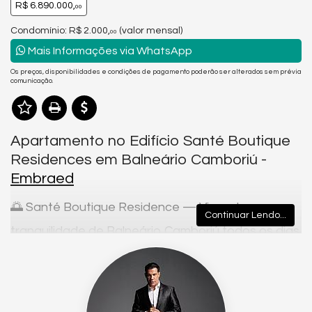
R$ 6.890.000,
00
Condomínio: R$ 2.000,
(valor mensal)
00
Mais Informações via WhatsApp
Os preços, disponibilidades e condições de pagamento poderão ser alterados sem prévia
comunicação.
Apartamento no Edifício Santé Boutique
Residences em Balneário Camboriú -
Embraed
🌅 Santé Boutique Residence — Viva o luxo e a
Continuar Lendo...
tranquilidade de Balneário Camboriú todos os dias
Morar no
Santé Boutique Residence
é viver o equilíbrio perfeito
entre sofisticação, conforto e exclusividade. Localizado na
Barra Norte, uma das regiões mais valorizadas de
Balneário
Camboriú
, o empreendimento da
Embraed
é sinônimo de
elegância e qualidade de vida, a poucos metros do mar.