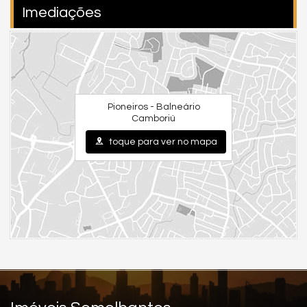
💎 Benefícios de viver aqui
Imediações
Morar no Santé Boutique é ter o privilégio de viver onde tudo foi
pensado para o seu conforto:
Localização nobre e tranquila, próxima à praia e aos
principais pontos da cidade;
Segurança e privacidade
com controle de acesso e poucas
Pioneiros - Balneário
unidades por andar;
Camboriú
Valorização garantida
— empreendimento Embraed,
toque para ver no mapa
referência em alto padrão;
Ambiente que combina luxo, natureza e bem-estar,
tornando o cotidiano mais leve.
🌊 Um estilo de vida exclusivo
Viver no
Santé Boutique Residence
é ter a sensação de férias o
ano inteiro. A brisa do mar, o pôr do sol na sacada, o design
impecável e a energia tranquila fazem deste empreendimento
um verdadeiro refúgio urbano.