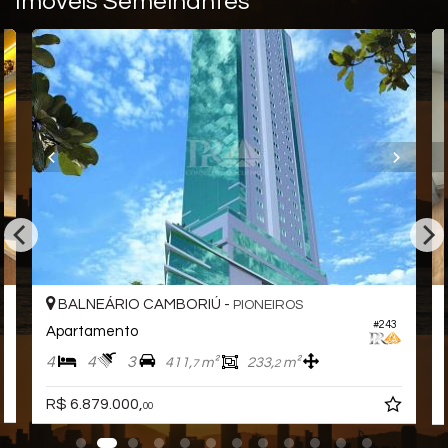
Imóveis Semelhantes
Mais do que um endereço, o Santé é uma escolha de vida —
feita por quem busca o melhor que Balneário Camboriú tem a
oferecer.
Gostou deste Imóvel?
Entre em contato com nós da Central PR Consultor Executivo
para agendar uma visita, e conhecer esse lindo Apartamento!
Nós da Central de Negócios PR Consultor Executivo & Home
Design, trabalhamos com foco sempre nos melhores imóveis de
Balneário Camboriú e Região. Também garimpamos
oportunidades de investimentos para que você possa ter um
ótimo investimento com a maior segurança, assim realizando
seu sonho!
Apartamento:
BALNEÁRIO CAMBORIÚ -
PIONEIROS
03 Dormitórios sendo 03 Suítes
#243
Apartamento
03 Banheiros
03 Vagas de garagem
4
4
3
411,
m²
233,
m²
7
2
Vista Mar permanente
Living
R$ 6.879.000,
00
Cozinha
Sala de estar