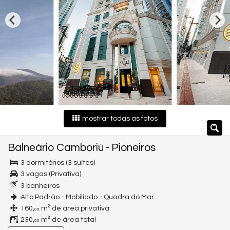
mostrar todas as fotos
Balneário Camboriú
-
Pioneiros
3 dormitórios (3 suítes)
3 vagas (Privativa)
3 banheiros
Alto Padrão - Mobiliado - Quadra do Mar
160,
m² de área privativa
00
230,
m² de área total
00