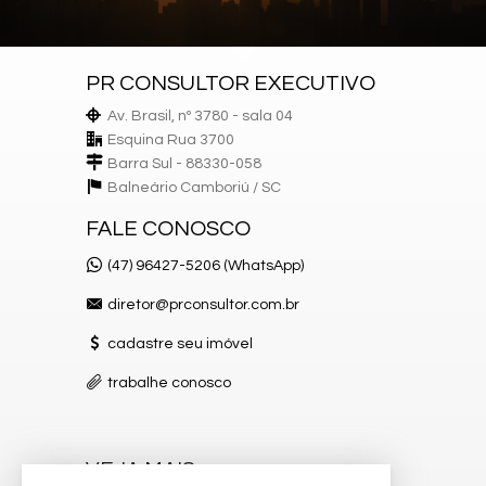
Área de Serviço
Lavabo
Sacada com Churrasqueira
160m² área privativa
PR CONSULTOR EXECUTIVO
Empreendimento:
Av. Brasil, nº 3780 - sala 04
Academia
Esquina Rua 3700
Playground
Barra Sul - 88330-058
Spa
Balneário Camboriú /
SC
Salão de festas
Hall de entrada decorado e mobiliado
FALE CONOSCO
Brinquedoteca
Elevador
(47) 96427-5206 (WhatsApp)
Piscina
Box de praia
diretor@prconsultor.com.br
Portaria
Características do Imóvel
cadastre seu imóvel
Área de Serviço
trabalhe conosco
Living
Sacada com Churrasqueira
Sala de Estar
Sala de Jantar
Cozinha
VEJA MAIS
Lavabo