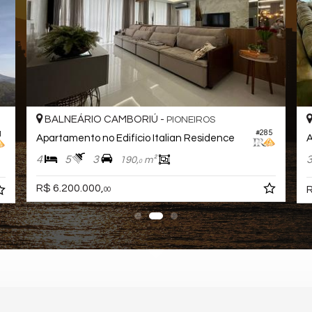
BALNEÁRIO CAMBORIÚ -
PIONEIROS
#285
1
Apartamento no Edifício Italian Residence
A
4
5
3
190,
m²
0
R$ 6.200.000,
R
00