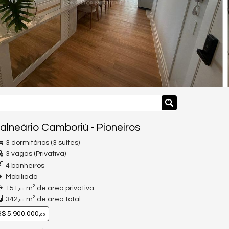
alneário Camboriú
-
Pioneiros
3 dormitórios (3 suítes)
3 vagas (Privativa)
4 banheiros
Mobiliado
151,
m² de área privativa
00
342,
m² de área total
00
$ 5.900.000,
00