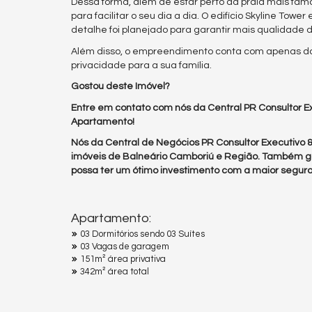
Dessa forma, além de estar perto da praia mais fam
para facilitar o seu dia a dia. O edifício Skyline To
detalhe foi planejado para garantir mais qualidade 
Além disso, o empreendimento conta com apenas doi
privacidade para a sua família.
Gostou deste Imóvel?
Entre em contato com nós da Central PR Consultor Ex
Apartamento!
Nós da Central de Negócios PR Consultor Executivo
imóveis de Balneário Camboriú e Região. Também g
possa ter um ótimo investimento com a maior segura
Apartamento:
03 Dormitórios sendo 03 Suítes
03 Vagas de garagem
151m² área privativa
342m² área total