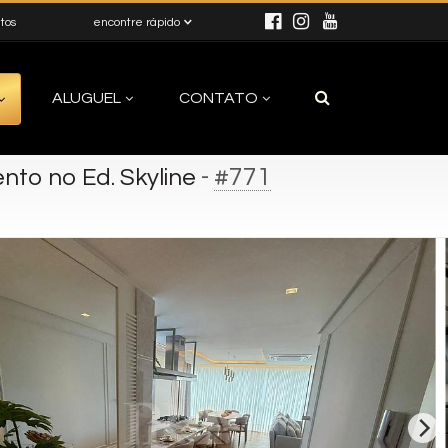
itos
encontre rápido
ALUGUEL
CONTATO
-
#771
to no Ed. Skyline