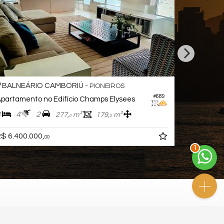
BALNEÁRIO CAMBORIÚ -
BALNEÁ
PIONEIROS
#689
partamento no Edifício Champs Elysees
Apartame
3
4
2
4
4
277,
m²
179,
m²
0
0
R$ 6.879.
$ 6.400.000,
00
2