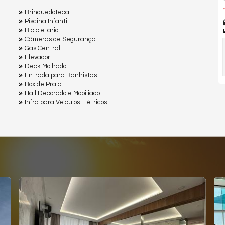
*
Brinquedoteca
Piscina Infantil
Bicicletário
Câmeras de Segurança
Gás Central
Elevador
Deck Molhado
Entrada para Banhistas
Box de Praia
Hall Decorado e Mobiliado
Infra para Veículos Elétricos