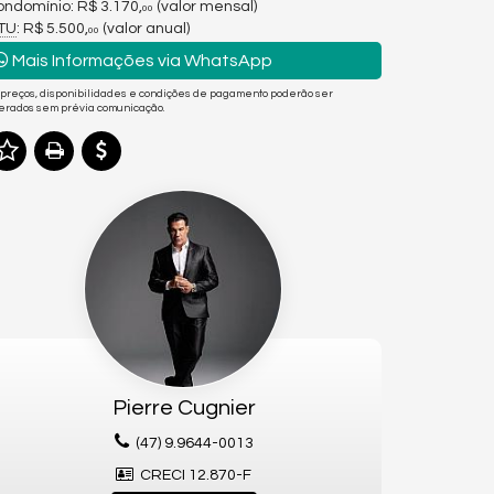
ndomínio: R$ 3.170,
(valor mensal)
00
PTU
: R$ 5.500,
(valor anual)
00
Mais Informações via WhatsApp
 preços, disponibilidades e condições de pagamento poderão ser
terados sem prévia comunicação.
Pierre Cugnier
(47) 9.9644-0013
CRECI 12.870-F