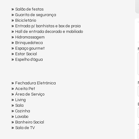
Salão de festas
Guarita de segurança
Bicicletário
Entrada p/ banhistas e box de praia
Hall de entrada decorado e mobiliado
Hidromassagem
Brinquedoteca
Espaço gourmet
Estar Social
Espelho d'água
Fechadura Eletrônica
Aceita Pet
Área de Serviço
Living
Sala
Cozinha
Lavabo
Banheiro Social
Sala de TV