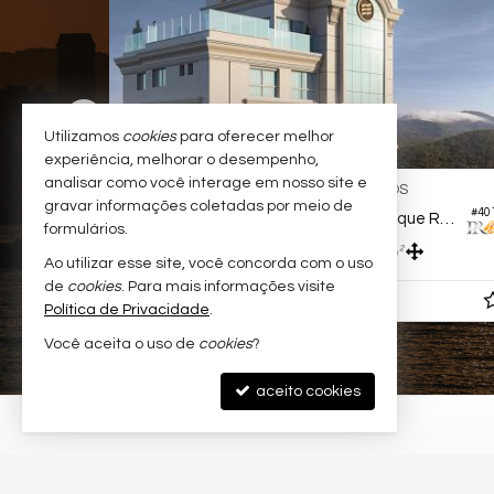
Utilizamos
cookies
para oferecer melhor
experiência, melhorar o desempenho,
analisar como você interage em nosso site e
BALNEÁRIO CAMBORIÚ -
PIONEIROS
gravar informações coletadas por meio de
#236
#40
Apartamento no Edifício Santé Boutique Residences
formulários.
3
3
3
230,
m²
160,
m²
0
0
Ao utilizar esse site, você concorda com o uso
de
cookies
. Para mais informações visite
R$ 6.890.000,
00
Política de Privacidade
.
Você aceita o uso de
cookies
?
aceito cookies