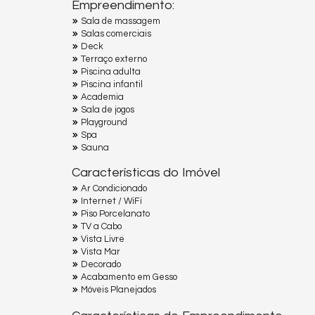
Empreendimento:
Sala de massagem
Salas comerciais
Deck
Terraço externo
Piscina adulta
Piscina infantil
Academia
Sala de jogos
Playground
Spa
Sauna
Características do Imóvel
Ar Condicionado
Internet / WiFi
Piso Porcelanato
TV a Cabo
Vista Livre
Vista Mar
Decorado
Acabamento em Gesso
Móveis Planejados