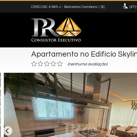
CRECI/SC 4.965-J
- Balneário Camboriú /
SC
(47)
Apartamento no Edifício Skyli
(nenhuma avaliação)