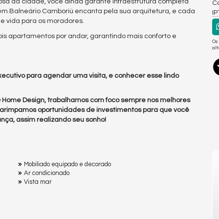
osa da cidade, você ainda garante infraestrutura completa
Co
wer em Balneário Camboriú encanta pela sua arquitetura, e cada
I
de vida para os moradores.
s apartamentos por andar, garantindo mais conforto e
Os
al
ecutivo para agendar uma visita, e conhecer esse lindo
 & Home Design, trabalhamos com foco sempre nos melhores
arimpamos oportunidades de investimentos para que você
nça, assim realizando seu sonho!
Mobiliado equipado e decorado
Ar condicionado
Vista mar