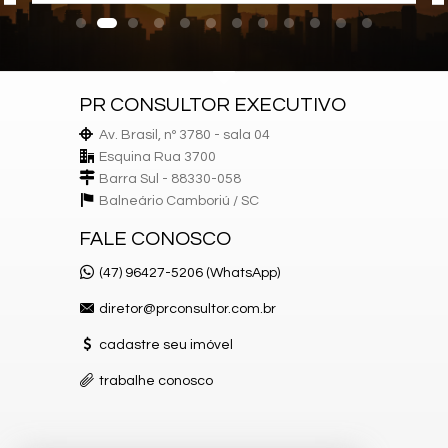
Espaço Gourmet
Sacada Integrada
Banheiro Social
Sala de TV
Suíte Master
PR CONSULTOR EXECUTIVO
Características do Empreendimento
Sala de Jogos
Av. Brasil, nº 3780 - sala 04
Salão de Festas
Esquina Rua 3700
Cinema
Barra Sul - 88330-058
Piscina
Espaço Fitness
Balneário Camboriú /
SC
Portaria 24h
Portão Eletrônico
FALE CONOSCO
Playground
Brinquedoteca
(47) 96427-5206 (WhatsApp)
Piscina Infantil
Câmeras de Segurança
diretor@prconsultor.com.br
Elevador
Entrada para Banhistas
cadastre seu imóvel
Hall Decorado e Mobiliado
trabalhe conosco