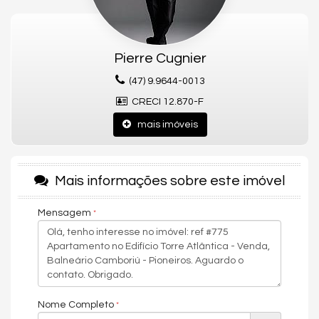
próximo a restaurantes, mercados, beach clubs, academias e
aos principais pontos turísticos da região. Os apartamentos
contam com ambientes amplos, excelente iluminação natural,
acabamento refinado e sacadas com vista panorâmica da
Pierre Cugnier
praia.
(47) 9.9644-0013
Além disso, o Torre Atlântica oferece uma completa área de
lazer, pensada para proporcionar bem-estar e comodidade aos
CRECI 12.870-F
moradores, reunindo espaços modernos e funcionais para toda
a família.
mais imóveis
Morar no Torre Atlântica é unir o privilégio de estar de frente
para o mar com a praticidade de viver no coração de Balneário
Camboriú.
Mais informações sobre este imóvel
Gostou deste Imóvel?
Mensagem
Entre em contato com nós da Central PR Consultor Executivo
para agendar uma visita, e conhecer esse lindo Apartamento!
Nós da Central de Negócios PR Consultor Executivo & Home
Design, trabalhamos com foco sempre nos melhores imóveis de
Balneário Camboriú e Região. Também garimpamos
oportunidades de investimentos para que você possa ter um
Nome Completo
ótimo investimento com a maior segurança, assim realizando