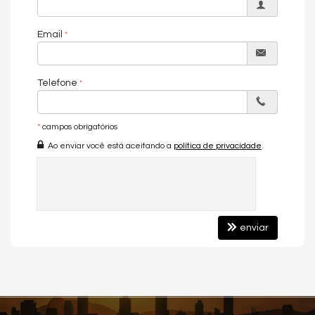
seu sonho!
Email
Apartamento:
04 Dormitórios sendo 04 Suítes
05 Banheiros
02 Vagas de garagem privativa
Telefone
Mobiliado e Equipado
Churrasqueira à gás
Vista mar permanente
*
campos obrigatórios
Living amplo
Cozinha
Ao enviar você está aceitando a
política de privacidade
.
Sala de estar
Sala de jantar
Área gourmet
Ar condicionado
enviar
Empreendimento:
Piscina térmica
Academia
Sala de jogos
Playground
Salão de festas
Brinquedoteca