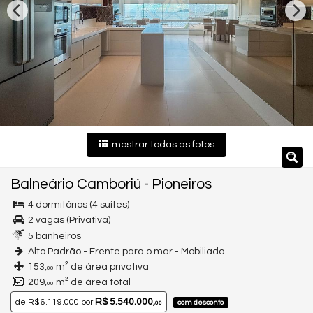
mostrar todas as fotos
Balneário Camboriú
-
Pioneiros
4 dormitórios (4 suítes)
2 vagas (Privativa)
5 banheiros
Alto Padrão - Frente para o mar - Mobiliado
153,
m² de área privativa
00
209,
m² de área total
00
R$ 5.540.000,
de
R$ 6.119.000
por
com desconto
00