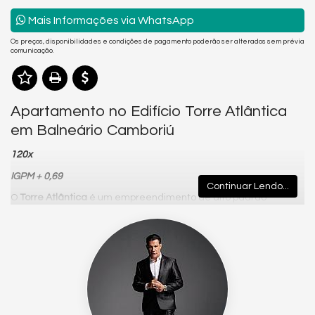
Mais Informações via WhatsApp
Os preços, disponibilidades e condições de pagamento poderão ser alterados sem prévia
comunicação.
Apartamento no Edifício Torre Atlântica
em Balneário Camboriú
120x
IGPM + 0,69
Continuar Lendo...
O
Torre Atlântica
é um empreendimento de alto padrão
localizado em uma das regiões mais valorizadas de Balneário
Camboriú, no bairro Pioneiros, em plena Avenida Atlântica. Com
uma vista privilegiada para o mar e acesso direto à orla, o
edifício oferece exclusividade, conforto e sofisticação para
quem busca viver com qualidade de vida em um dos
endereços mais desejados da cidade.
O empreendimento se destaca pela localização estratégica,