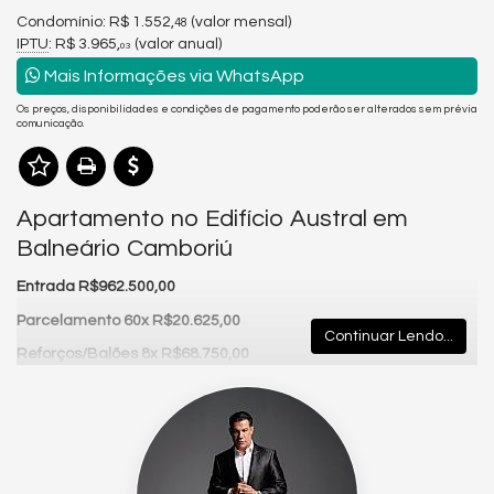
Condomínio: R$ 1.552,
(valor mensal)
48
IPTU
: R$ 3.965,
(valor anual)
03
Mais Informações via WhatsApp
Os preços, disponibilidades e condições de pagamento poderão ser alterados sem prévia
comunicação.
Apartamento no Edifício Austral em
Balneário Camboriú
Entrada R$962.500,00
Parcelamento 60x R$20.625,00
Continuar Lendo...
Reforços/Balões 8x R$68.750,00
O
Edifício Austral
, combina localização estratégica com a
praticidade de estar próximo aos melhores restaurantes,
comércios, beach clubs e atrações da cidade.
Com arquitetura elegante e ambientes amplos, o Edifício
Austral proporciona uma experiência única de moradia ou