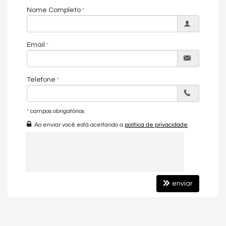
166m² área privativa
Nome Completo
Cozinha
Living amplo
Ar condicionado
Email
Empreendimento:
Sala de jogos
Salão de festas
Telefone
Elevador
Piscina
Características do Imóvel
*
campos obrigatórios
Ar Condicionado
Ao enviar você está aceitando a
política de privacidade
.
Piso Cerâmico
Internet / WiFi
TV a Cabo
Acabamento em Gesso
Aceita Pet
Área de Serviço
enviar
Living
Sala
Cozinha
Banheiro Social
Características do Empreendimento