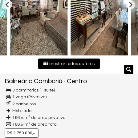
mostrar todas as fotos
Balneário Camboriú
-
Centro
3 dormitórios (1 suíte)
1 vaga (Privativa)
2 banheiros
Mobiliado
166,
m² de área privativa
00
166,
m² de área total
00
R$ 2.750.000,
00