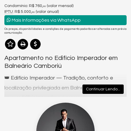
Condomínio: R$ 760,
(valor mensal)
00
IPTU
: R$ 5.000,
(valor anual)
00
Mais Informações via WhatsApp
Os preços, disponibilidades e condições de pagamento poderão ser alterados sem prévia
comunicação.
Apartamento no Edifício Imperador em
Balneário Camboriú
👑 Edifício Imperador — Tradição, conforto e
localização privilegiada em Balneário Camboriú
Continuar Lendo...
Morar no
Edifício Imperador
é viver cercado por conforto,
praticidade e a essência de Balneário Camboriú. Localizado
em uma das regiões mais valorizadas e centrais da cidade, o
Imperador combina a solidez de uma construção tradicional
com o charme e o bem-estar que tornam o dia a dia muito mais
agradável.