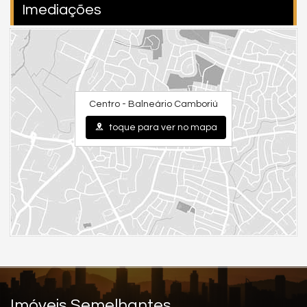
Imediações
🌟 Benefícios de viver aqui
Morar no
Edifício Imperador
é unir a conveniência de uma
localização central com o conforto de um apartamento
espaçoso e acolhedor. Entre os principais benefícios estão:
Centro - Balneário Camboriú
Localização estratégica próxima à
Avenida Brasil e à praia
;
toque para ver no mapa
Edifício
bem conservado e valorizado
, símbolo de solidez;
Ambiente familiar
, tranquilo e seguro;
Excelente custo-benefício, com
ótimo potencial de
valorização
;
Perfeito tanto para moradia quanto para investimento.
💬 A experiência de quem vive no Imperador
“Viver no
Edifício Imperador
é ter o privilégio de acordar todos
os dias perto do mar e sentir o clima vibrante de Balneário
Camboriú, com a tranquilidade de um bairro residencial. É ter
Imóveis Semelhantes