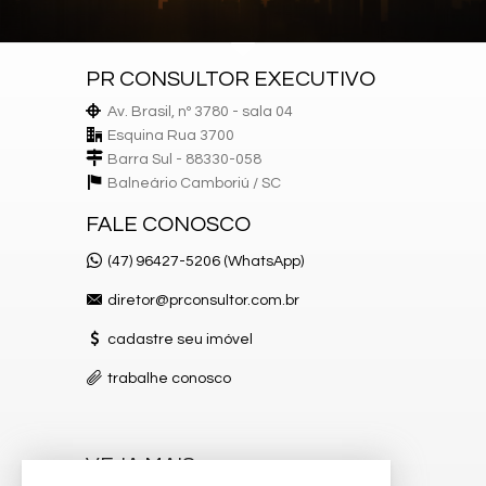
Cozinha
Sala de jantar
Sala de estar
Área de serviço
PR CONSULTOR EXECUTIVO
Av. Brasil, nº 3780 - sala 04
Empreendimento:
Esquina Rua 3700
Salão de festa
Barra Sul - 88330-058
Elevador
Piscina
Balneário Camboriú /
SC
Piscina Infantil
Portaria 24hrs
FALE CONOSCO
Portão eletrônico
(47) 96427-5206 (WhatsApp)
Características do Imóvel
Área de Serviço
diretor@prconsultor.com.br
Sala de Estar
Sala de Jantar
cadastre seu imóvel
Cozinha
Closet
trabalhe conosco
Lavabo
Banheiro Social
Suíte Master
Piso Porcelanato
VEJA MAIS
Vista Livre