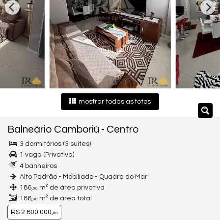
mostrar todas as fotos
Balneário Camboriú
-
Centro
3 dormitórios (3 suítes)
1 vaga (Privativa)
4 banheiros
Alto Padrão - Mobiliado - Quadra do Mar
186,
m² de área privativa
00
186,
m² de área total
00
R$ 2.600.000,
00