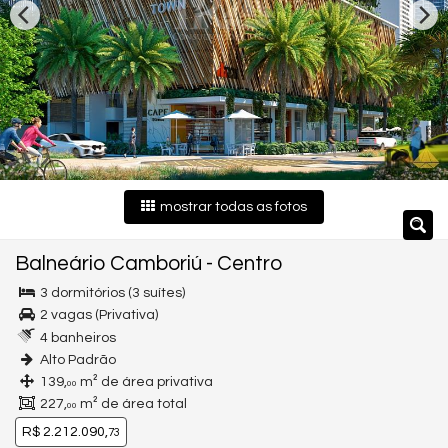
mostrar todas as fotos
Balneário Camboriú
-
Centro
3 dormitórios (3 suítes)
2 vagas (Privativa)
4 banheiros
Alto Padrão
139,
m² de área privativa
00
227,
m² de área total
00
R$ 2.212.090,
73