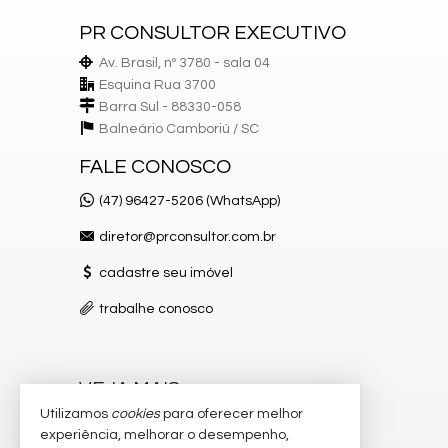
Vista Panorâmica
Internet
PR CONSULTOR EXECUTIVO
Aquecimento a Gás
Av. Brasil, nº 3780 - sala 04
Esquina Rua 3700
Empreendimento:
Barra Sul - 88330-058
Piscina adulta
Piscina infantil
Balneário Camboriú /
SC
Academia
Sala de jogos
FALE CONOSCO
Playground
Sala de Reunião
(47) 96427-5206 (WhatsApp)
Salão de festas
Guarita de segurança
diretor@prconsultor.com.br
Bicicletário
Entrada p/ banhistas e box de praia
cadastre seu imóvel
Hall de entrada decorado e mobiliado
Medidores de água, luz e gás individuais
trabalhe conosco
Rooftop
Brinquedoteca
Elevador
Espaço gourmet
VEJA MAIS
Alarme
Utilizamos
cookies
para oferecer melhor
Piscina
receba nosso newsletter
Internet
experiência, melhorar o desempenho,