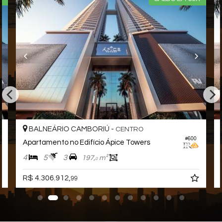
para agendar uma visita, e conhecer esse lindo Apartamento!
Nós da Central de Negócios PR Consultor Executivo & Home
Design, trabalhamos com foco sempre nos melhores imóveis de
Balneário Camboriú e Região. Também garimpamos
oportunidades de investimentos para que você possa ter um
ótimo investimento com a maior segurança, assim realizando
seu sonho!
Apartamento:
03 Dormitórios sendo 03 Suítes
04 Banheiros
02 Vagas de garagem
BALNEÁRIO CAMBORIÚ -
CENTRO
139m² área privativa
#600
Apartamento no Edifício Ápice Towers
227m² área total
Lavabo
4
5
3
197,
m²
0
Área de Serviço
Acabamento em gesso
R$ 4.306.912,
99
Churrasqueira
Porcelanato
Sala de Estar
Alarme
Sala de jantar