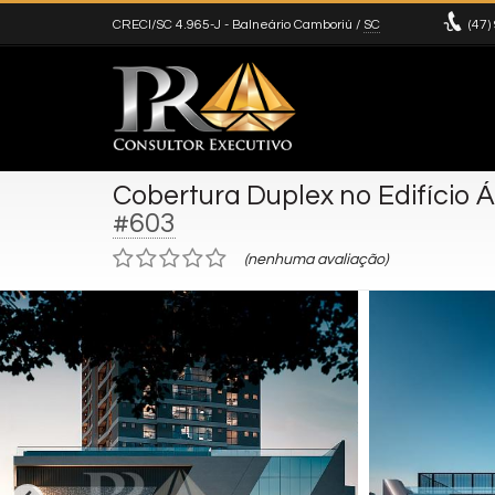
CRECI/SC 4.965-J
- Balneário Camboriú /
SC
(47)
Cobertura Duplex no Edifício 
#603
(nenhuma avaliação)