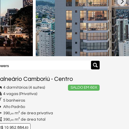
owers
alneário Camboriú
-
Centro
4 dormitórios (4 suítes)
SALDO EM 60X
4 vagas (Privativa)
5 banheiros
Alto Padrão
390,
m² de área privativa
00
390,
m² de área total
00
$ 10.952.884,
83