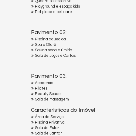
Quadra poliesportiva
Playground e espaço kids
Pet place e pet care
Pavimento 02:
Piscina aquecida
Spa e Ofurô
Sauna seca e úmida
Sala de Jogos e Cartas
Pavimento 03:
Academia
Pilates
Beauty Space
Sala de Massagem
Características do Imóvel
Área de Serviço
Piscina Privativa
Sala de Estar
Sala de Jantar