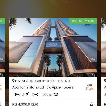
0X
SALDO EM 60X
BALNEÁRIO CAMBORIÚ -
CENTRO
0
#599
Apartamento no Edifício Ápice Towers
4
5
3
197,
m²
0
R$ 4.306.912,
R
99