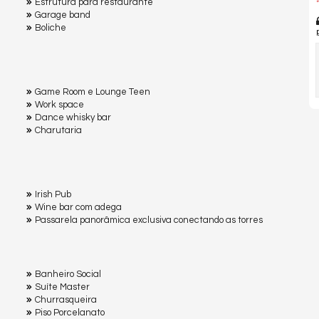
Estrutura para restaurante
*
Garage band
Boliche
Game Room e Lounge Teen
Work space
Dance whisky bar
Charutaria
Irish Pub
Wine bar com adega
Passarela panorâmica exclusiva conectando as torres
Banheiro Social
Suíte Master
Churrasqueira
Piso Porcelanato