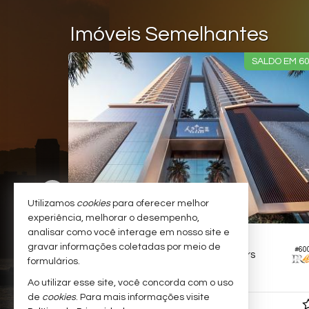
Imóveis Semelhantes
LDO EM 60X
SALDO EM 6
Utilizamos
cookies
para oferecer melhor
experiência, melhorar o desempenho,
analisar como você interage em nosso site e
BALNEÁRIO CAMBORIÚ -
CENTRO
gravar informações coletadas por meio de
#597
#60
Apartamento Garden no Edifício Ápice Towers
Apartamento no Edifício Ápice Towers
formulários.
4
5
3
197,
m²
0
Ao utilizar esse site, você concorda com o uso
de
cookies
. Para mais informações visite
R$ 4.306.912,
99