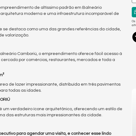
 empreendimento de altíssimo padrão em Balneário
arquitetura moderna e uma infraestrutura incomparável de
Os
al
e se destaca como uma das grandes referências da cidade,
de valorização.
alneário Camboriú, o empreendimento oferece fácil acesso à
ar cercado por comércios, restaurantes, mercados e toda a
m²
rea de lazer impressionante, distribuída em três pavimentos
para todas as idades.
BORIÚ
 um verdadeiro ícone arquitetônico, oferecendo um estilo de
uma das estruturas mais impressionantes da cidade.
ecutivo para agendar uma visita, e conhecer esse lindo