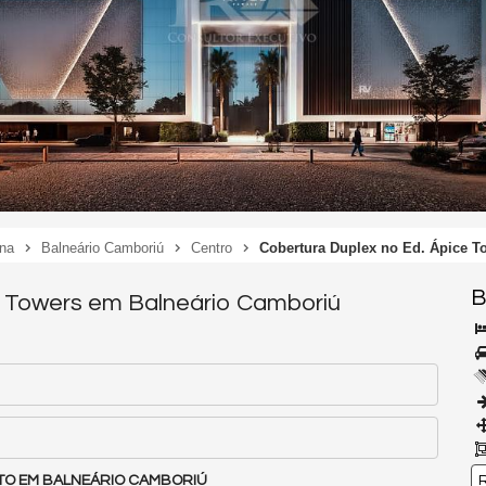
ina
Balneário Camboriú
Centro
Cobertura Duplex no Ed. Ápice T
B
e Towers em Balneário Camboriú
ETO EM BALNEÁRIO CAMBORIÚ
R