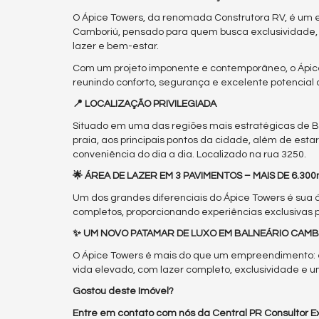
O Ápice Towers, da renomada Construtora RV, é um
Camboriú, pensado para quem busca exclusividade, 
lazer e bem-estar.
Com um projeto imponente e contemporâneo, o Ápic
reunindo conforto, segurança e excelente potencial 
📍 LOCALIZAÇÃO PRIVILEGIADA
Situado em uma das regiões mais estratégicas de B
praia, aos principais pontos da cidade, além de est
conveniência do dia a dia. Localizado na rua 3250.
🌟 ÁREA DE LAZER EM 3 PAVIMENTOS – MAIS DE 6.300
Um dos grandes diferenciais do Ápice Towers é sua á
completos, proporcionando experiências exclusivas 
✨ UM NOVO PATAMAR DE LUXO EM BALNEÁRIO CAM
O Ápice Towers é mais do que um empreendimento: é
vida elevado, com lazer completo, exclusividade e 
Gostou deste Imóvel?
Entre em contato com nós da Central PR Consultor Ex