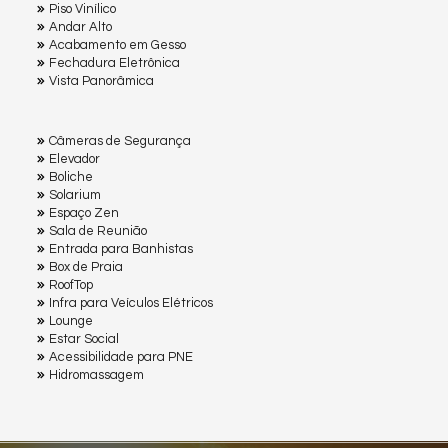
Piso Vinílico
Andar Alto
Acabamento em Gesso
Fechadura Eletrônica
Vista Panorâmica
Câmeras de Segurança
Elevador
Boliche
Solarium
Espaço Zen
Sala de Reunião
Entrada para Banhistas
Box de Praia
RoofTop
Infra para Veículos Elétricos
Lounge
Estar Social
Acessibilidade para PNE
Hidromassagem