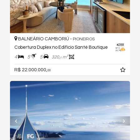
BALNEÁRIO CAMBORIÚ -
PIONEIROS
#288
Cobertura Duplex no Edifício Santé Boutique
4
5
5
320,
m²
0
R$ 22.000.000,
00