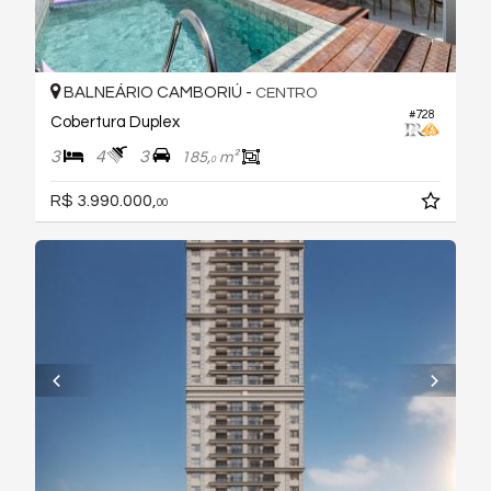
BALNEÁRIO CAMBORIÚ -
CENTRO
#728
Cobertura Duplex
3
4
3
185,
m²
0
R$ 3.990.000,
00