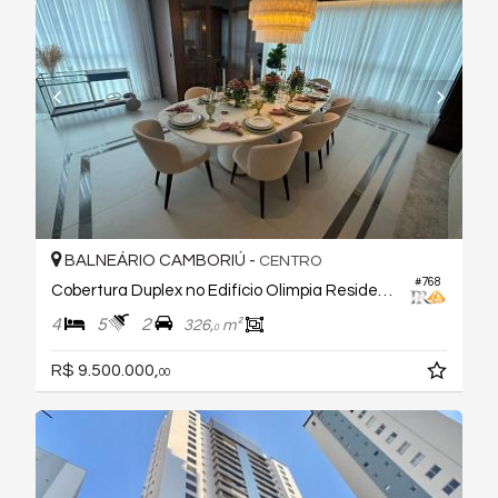
BALNEÁRIO CAMBORIÚ -
CENTRO
#768
Cobertura Duplex no Edifício Olimpia Residence
4
5
2
326,
m²
0
R$ 9.500.000,
00