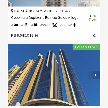
BALNEÁRIO CAMBORIÚ -
CENTRO
#130
Cobertura Duplex no Edifício Gales Village
4
4
4
408,
m²
292,
m²
0
0
R$ 9.645.018,
36
SALDO EM 84X