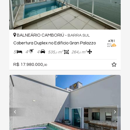
BALNEÁRIO CAMBORIÚ -
BARRA SUL
#781
Cobertura Duplex no Edifício Gran Palazzo
5
4
4
535,
m²
264,
m²
0
0
R$ 17.980.000,
00