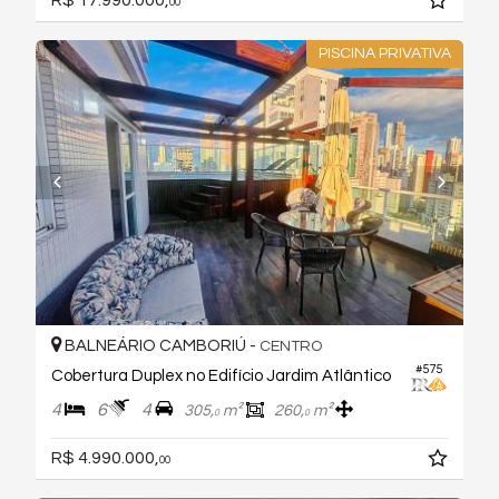
00
PISCINA PRIVATIVA
BALNEÁRIO CAMBORIÚ -
CENTRO
#575
Cobertura Duplex no Edifício Jardim Atlântico
4
6
4
305,
m²
260,
m²
0
0
R$ 4.990.000,
00