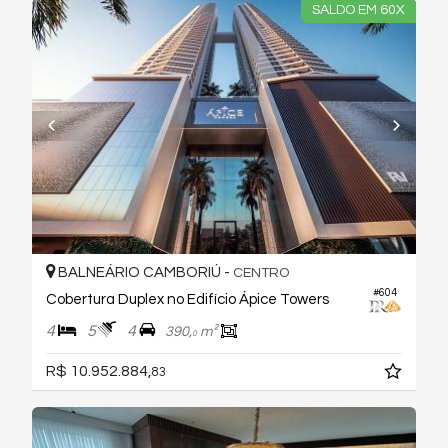
SALDO EM 60X
BALNEÁRIO CAMBORIÚ -
CENTRO
#604
Cobertura Duplex no Edifício Ápice Towers
4
5
4
390,
m²
0
R$ 10.952.884,
83