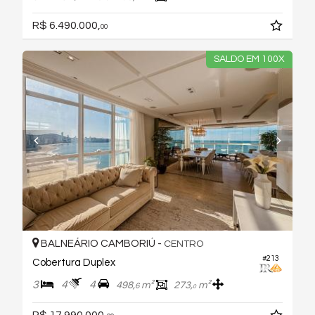
R$ 6.490.000,
00
SALDO EM 100X
BALNEÁRIO CAMBORIÚ -
CENTRO
#213
Cobertura Duplex
3
4
4
498,
m²
273,
m²
6
0
R$ 17.990.000,