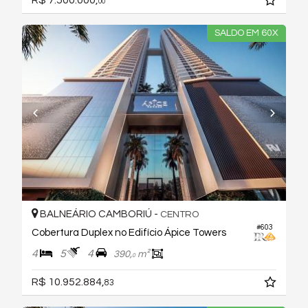
R$ 7.500.000,
00
SALDO EM 60X
BALNEÁRIO CAMBORIÚ -
CENTRO
#603
Cobertura Duplex no Edifício Ápice Towers
4
5
4
390,
m²
0
R$ 10.952.884,
83