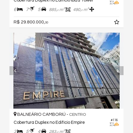
Cobertura Duplex no Edifício Ibiza Tower
6
7
5
885,
m²
490,
m²
0
0
R$ 29.800.000,
00
BALNEÁRIO CAMBORIÚ -
CENTRO
#116
Cobertura Duplex no Edifício Empire
3
5
4
283,
m²
0