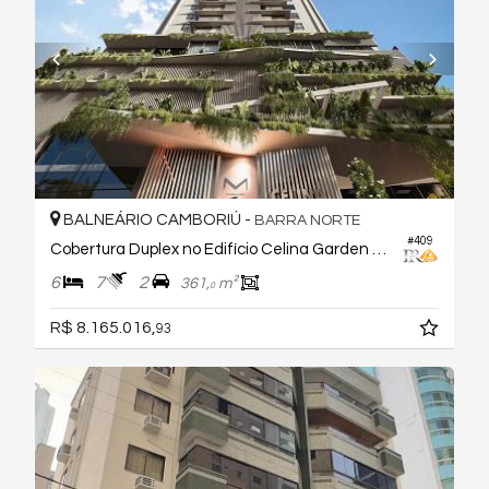
BALNEÁRIO CAMBORIÚ -
BARRA NORTE
#409
Cobertura Duplex no Edifício Celina Garden Residence
6
7
2
361,
m²
0
R$ 8.165.016,
93