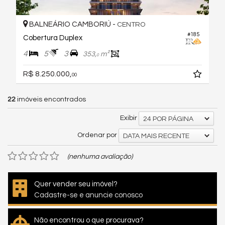
BALNEÁRIO CAMBORIÚ -
CENTRO
#185
Cobertura Duplex
4
5
3
353,
m²
0
R$ 8.250.000,
00
22
imóveis encontrados
Exibir
24 POR PÁGINA
Ordenar por
DATA MAIS RECENTE
(nenhuma avaliação)
Quer vender seu imóvel?
Cadastre-se e anuncie conosco
Não encontrou o que procurava?