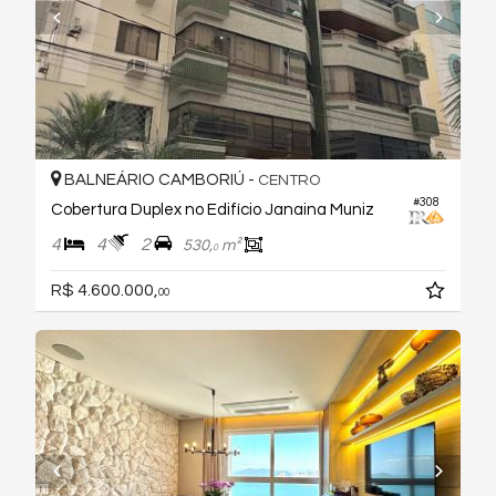
BALNEÁRIO CAMBORIÚ -
CENTRO
#308
Cobertura Duplex no Edifício Janaina Muniz
4
4
2
530,
m²
0
R$ 4.600.000,
00