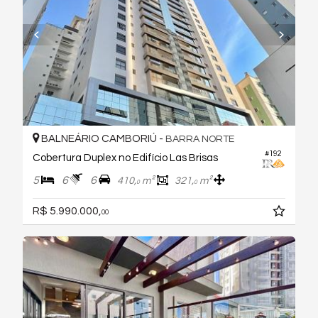
BALNEÁRIO CAMBORIÚ -
BARRA NORTE
#192
Cobertura Duplex no Edifício Las Brisas
5
6
6
410,
m²
321,
m²
0
0
R$ 5.990.000,
00