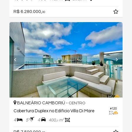
R$ 6.280.000,
00
BALNEÁRIO CAMBORIÚ -
CENTRO
#120
Cobertura Duplex no Edifício Villa Di Mare
4
5
4
400,
m²
0