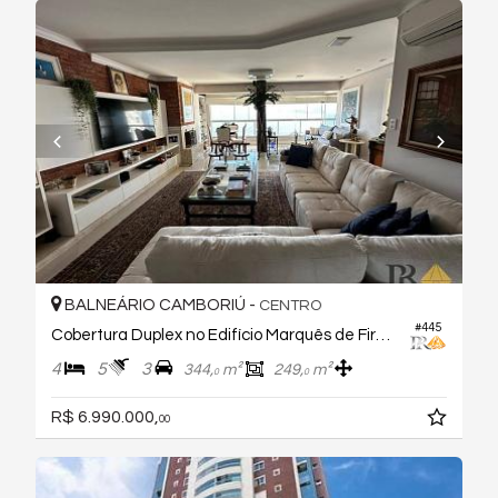
BALNEÁRIO CAMBORIÚ -
CENTRO
#445
Cobertura Duplex no Edifício Marquês de Firenze
4
5
3
344,
m²
249,
m²
0
0
R$ 6.990.000,
00