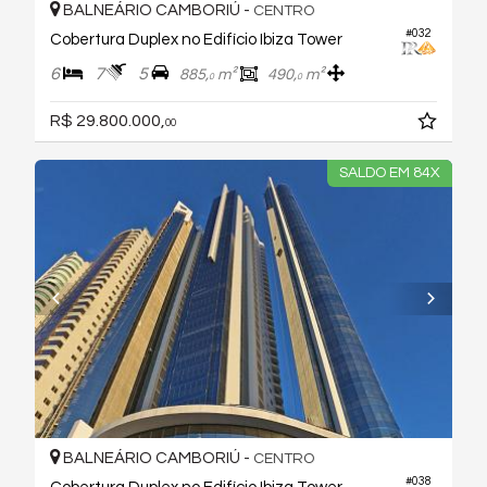
BALNEÁRIO CAMBORIÚ -
CENTRO
#032
Cobertura Duplex no Edifício Ibiza Tower
6
7
5
885,
m²
490,
m²
0
0
R$ 29.800.000,
00
SALDO EM 84X
BALNEÁRIO CAMBORIÚ -
CENTRO
#038