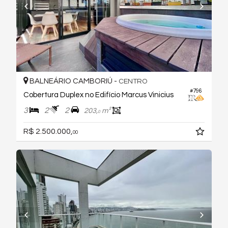
BALNEÁRIO CAMBORIÚ -
CENTRO
#796
Cobertura Duplex no Edifício Marcus Vinicius
3
2
2
203,
m²
0
R$ 2.500.000,
00