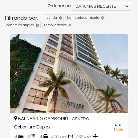
Ordenar por
DATA MAIS RECENTE
Filtrando por:
venda
balneário camboriú
cobertura duplex
remover todos
BALNEÁRIO CAMBORIÚ -
CENTRO
#043
Cobertura Duplex
4
5
4
410,
m²
268,
m²
0
0