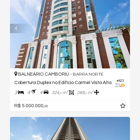
BALNEÁRIO CAMBORIÚ -
BARRA NORTE
#423
Cobertura Duplex no Edifício Carmel Vista Alta
3
4
4
324,
m²
268,
m²
0
0
R$ 5.000.000,
00