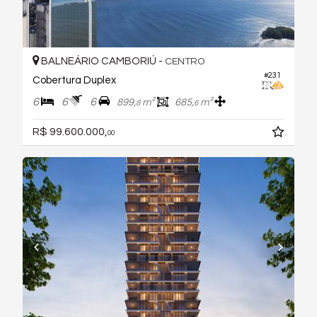
BALNEÁRIO CAMBORIÚ -
CENTRO
#231
Cobertura Duplex
6
6
6
899,
m²
685,
m²
8
6
R$ 99.600.000,
00