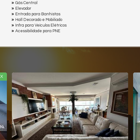
Gás Central
Elevador
Entrada para Banhistas
Hall Decorado e Mobiliado
Infra para Veículos Elétricos
Acessibilidade para PNE