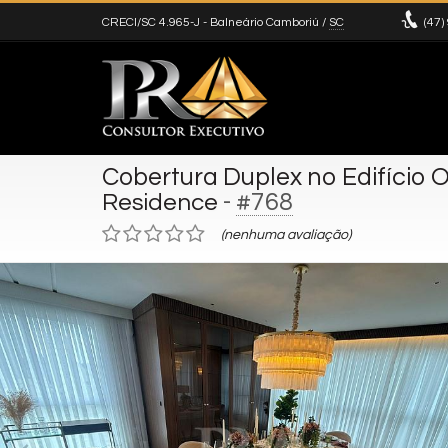
CRECI/SC 4.965-J
- Balneário Camboriú /
SC
(47)
Cobertura Duplex no Edifício 
-
#768
Residence
(nenhuma avaliação)