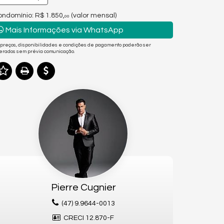
ndomínio: R$ 1.850,
(valor mensal)
00
Mais Informações via WhatsApp
 preços, disponibilidades e condições de pagamento poderão ser
terados sem prévia comunicação.
Pierre Cugnier
(47) 9.9644-0013
CRECI 12.870-F