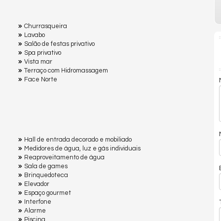
Churrasqueira
Lavabo
Salão de festas privativo
Spa privativo
Vista mar
Terraço com Hidromassagem
Face Norte
Hall de entrada decorado e mobiliado
Medidores de água, luz e gás individuais
Reaproveitamento de água
Sala de games
Brinquedoteca
Elevador
Espaço gourmet
Interfone
Alarme
Piscina