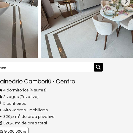
nce
alneário Camboriú
-
Centro
4 dormitórios (4 suítes)
2 vagas (Privativa)
5 banheiros
Alto Padrão - Mobiliado
326,
m² de área privativa
00
326,
m² de área total
00
$ 9.500.000,
00