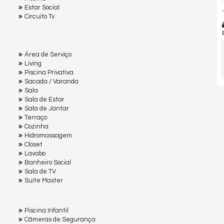
Estar Social
*
Circuito Tv
Área de Serviço
Living
Piscina Privativa
Sacada / Varanda
Sala
Sala de Estar
Sala de Jantar
Terraço
Cozinha
Hidromassagem
Closet
Lavabo
Banheiro Social
Sala de TV
Suíte Master
Piscina Infantil
Câmeras de Segurança