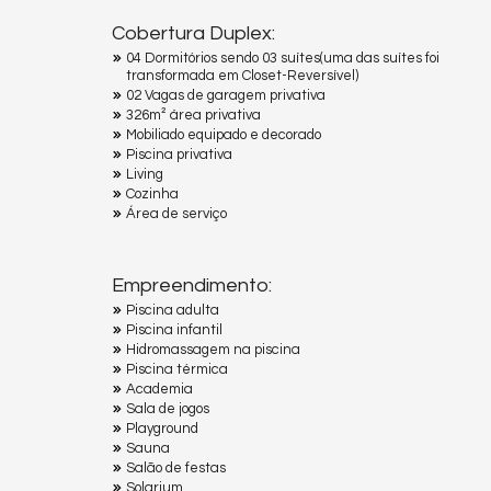
Cobertura Duplex:
04 Dormitórios sendo 03 suítes(uma das suítes foi
transformada em Closet-Reversível)
02 Vagas de garagem privativa
326m² área privativa
Mobiliado equipado e decorado
Piscina privativa
Living
Cozinha
Área de serviço
Empreendimento:
Piscina adulta
Piscina infantil
Hidromassagem na piscina
Piscina térmica
Academia
Sala de jogos
Playground
Sauna
Salão de festas
Solarium