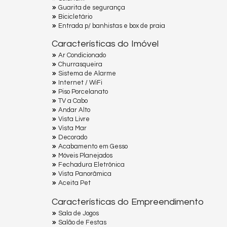
Guarita de segurança
Bicicletário
Entrada p/ banhistas e box de praia
Características do Imóvel
Ar Condicionado
Churrasqueira
Sistema de Alarme
Internet / WiFi
Piso Porcelanato
TV a Cabo
Andar Alto
Vista Livre
Vista Mar
Decorado
Acabamento em Gesso
Móveis Planejados
Fechadura Eletrônica
Vista Panorâmica
Aceita Pet
Características do Empreendimento
Sala de Jogos
Salão de Festas