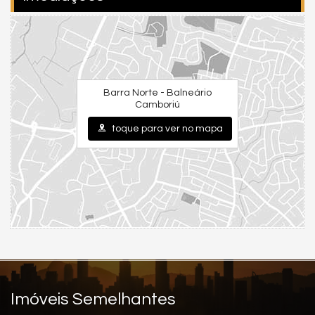
Sala de Jantar
Cozinha
Piso Porcelanato
Acabamento em Gesso
Características do Empreendimento
Sala de Jogos
Barra Norte - Balneário
Salão de Festas
Camboriú
Piscina
Quadra Esportiva
toque para ver no mapa
Espaço Fitness
Medidores Individuais
Playground
Quiosque Externo
Piscina Infantil
Elevador
Entrada para Banhistas
Box de Praia
Imóveis Semelhantes