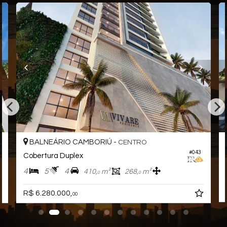
BALNEÁRIO CAMBORIÚ -
CENTRO
#043
Cobertura Duplex
4
5
4
410,
m²
268,
m²
0
0
R$ 6.280.000,
00