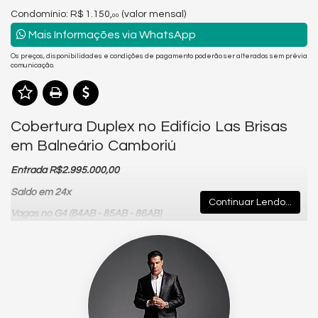
Condomínio: R$ 1.150,
(valor mensal)
00
Mais Informações via WhatsApp
Os preços, disponibilidades e condições de pagamento poderão ser alterados sem prévia
comunicação.
Cobertura Duplex no Edifício Las Brisas
em Balneário Camboriú
Entrada R$2.995.000,00
Saldo em 24x
Continuar Lendo...
Vagas no G4 (84AB - 85AB - 86AB)
Las Brisas Residencial
, Apartamentos Alto Padrão, com ótimo
acabamento, empreendimento construído pela
Orla
Construtora e Incorporadora.
Assim como a badalada
Praia de
Las Brisas
, localizada em Manzanillo, Colima no México, um
lugar tranquilo e romântico, o
LAS BRISAS RESIDENCE
eleva-se
na paisagem de Balneário Camboriú, para tornar-se referência