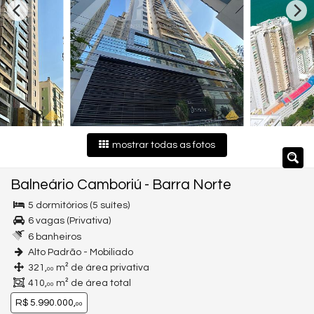
mostrar todas as fotos
Balneário Camboriú
-
Barra Norte
5 dormitórios (5 suítes)
6 vagas (Privativa)
6 banheiros
Alto Padrão - Mobiliado
321,
m² de área privativa
00
410,
m² de área total
00
R$ 5.990.000,
00