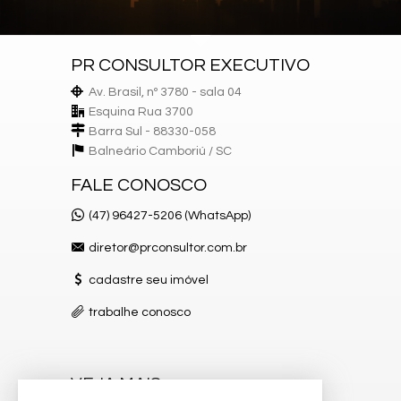
Lounge
Estar Social
Hidromassagem
PR CONSULTOR EXECUTIVO
Av. Brasil, nº 3780 - sala 04
Esquina Rua 3700
Barra Sul - 88330-058
Balneário Camboriú /
SC
FALE CONOSCO
(47) 96427-5206 (WhatsApp)
diretor@prconsultor.com.br
cadastre seu imóvel
trabalhe conosco
VEJA MAIS