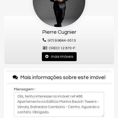
empreendimento de altíssimo padrão projetado para que você
viva e sinta a beleza de cada momento.
Com localização sem igual – acesso ao rio e ao mar. O
Marina
Beach Towers
oferece experiências incomparáveis.
O ÚNICO DA AMÉRICA LATINA COM MARINA EXCLUSIVA.
Pierre Cugnier
Um dos maiores diferenciais do
Marina Beach Towers
é o serviço
(47) 9.9644-0013
completo de marina, como colocação e retirada da
embarcação no mar, limpeza de embarcações, manutenção
CRECI 12.870-F
de carretas, acompanhamento do estado do motor com
mais imóveis
acionamento periódico nos meses de inverno, polimento de
lanchas e verificação do nível de carga da bateria.
HELIPONTO HOMOLOGADO PELA ANAC. PARA USO DIURNO E
Mais informações sobre este imóvel
NOTURNO.
Gostou deste Imóvel?
Mensagem
Entre em contato com nós da Central PR Consultor Executivo
para agendar uma visita, e conhecer esse lindo Apartamento!
Nós da Central de Negócios PR Consultor Executivo & Home
Design, trabalhamos com foco sempre nos melhores imóveis de
Balneário Camboriú e Região. Também garimpamos