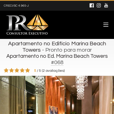
CRECI/SC 4.965-J
Apartamento no Edifício Marina Beach
Towers
- Pronto para morar
Apartamento no Ed. Marina Beach Towers
#068
5
/
5
(
2
avaliações)