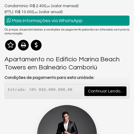
Condomínio: R$ 2.400,
(valor mensal)
00
IPTU
: R$ 10.000,
(valor anual)
00
Mais Informações via WhatsApp
Os preços, disponibilidades e condições de pagamento poderão ser alterados sem prévia
comunicação.
Apartamento no Edifício Marina Beach
Towers em Balneário Camboriú
Condições de pagamento para esta unidade:
Entrada: 50% R$6.000.000,00
Continuar Lendo...
Saldo: 48x R$ 125.000,00
Correção: IPCA + 0,9% a.m.
Mais do que um lugar para morar, o
Marina Beach Towers
é um