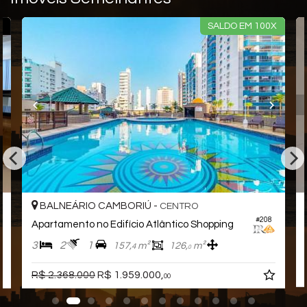
Piscina
Elevador
Hall Decorado e Mobiliado
R
SALDO EM 100X
BALNEÁRIO CAMBORIÚ -
CENTRO
#208
Apartamento no Edifício Atlântico Shopping
3
2
1
157,
m²
126,
m²
4
0
R$ 2.368.000
R$ 1.959.000,
00