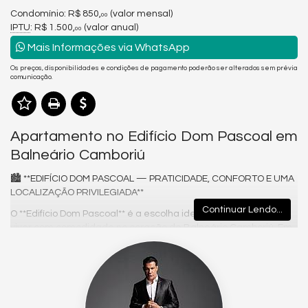
Condomínio: R$ 850,
(valor mensal)
00
IPTU
: R$ 1.500,
(valor anual)
00
Mais Informações via WhatsApp
Os preços, disponibilidades e condições de pagamento poderão ser alterados sem prévia
comunicação.
Apartamento no Edifício Dom Pascoal em
Balneário Camboriú
🏙️ **EDIFÍCIO DOM PASCOAL — PRATICIDADE, CONFORTO E UMA
LOCALIZAÇÃO PRIVILEGIADA**
Continuar Lendo...
O **Edifício Dom Pascoal** é a escolha ideal para quem busca
viver com comodidade no coração de Balneário Camboriú. Em
uma região repleta de facilidades, ele oferece tudo o que você
precisa para um dia a dia leve, prático e conectado à cidade.
### 📍 **LOCALIZAÇÃO ESTRATÉGICA**
Situado em uma área valorizada, o Dom Pascoal coloca você