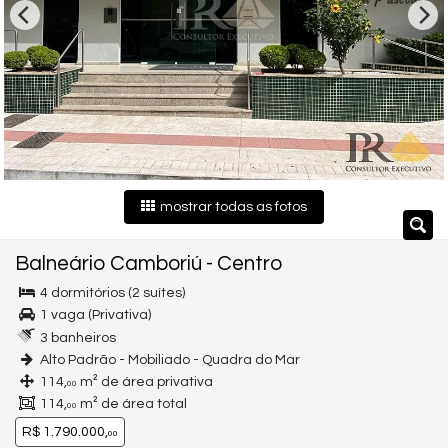
mostrar todas as fotos
Balneário Camboriú
-
Centro
4 dormitórios (2 suítes)
1 vaga (Privativa)
3 banheiros
Alto Padrão - Mobiliado - Quadra do Mar
114,
m² de área privativa
00
114,
m² de área total
00
R$ 1.790.000,
00