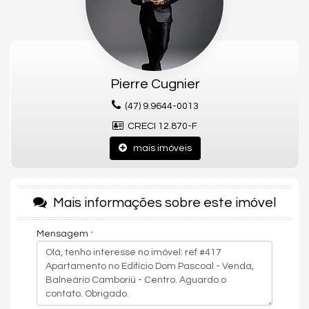
ao lado de:
* Farmácias
* Mercados
* Comércios locais
Pierre Cugnier
* Serviços essenciais
(47) 9.9644-0013
E ainda está a **poucos metros da orla**, permitindo que você
aproveite o melhor do litoral com facilidade. Seu acesso rápido
CRECI 12.870-F
às principais vias também garante mobilidade e conveniência.
mais imóveis
### 🌟 **COMODIDADES DO EMPREENDIMENTO**
Projetado para oferecer funcionalidade e bem-estar, o Ed. Dom
Pascoal conta com:
Mais informações sobre este imóvel
* **Salão de festas**, perfeito para celebrações e encontros
sociais
Mensagem
* **Hall de entrada decorado e mobiliado**, proporcionando
uma recepção elegante
* **Elevador**, trazendo praticidade ao dia a dia
* **Piscina**, ideal para momentos de relaxamento e lazer