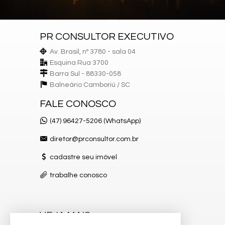
PR CONSULTOR EXECUTIVO
Av. Brasil, nº 3780 - sala 04
Esquina Rua 3700
Barra Sul - 88330-058
Balneário Camboriú /
SC
FALE CONOSCO
(47) 96427-5206 (WhatsApp)
diretor@prconsultor.com.br
cadastre seu imóvel
trabalhe conosco
VEJA MAIS